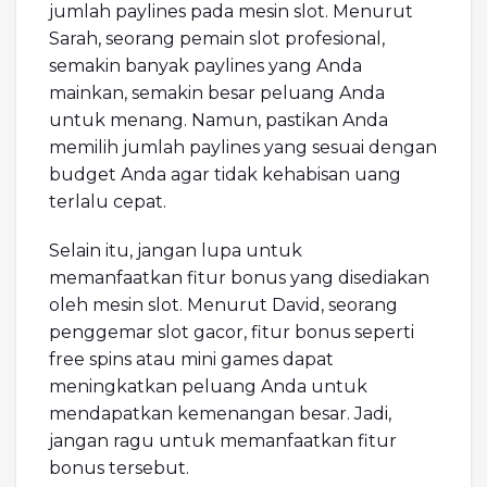
jumlah paylines pada mesin slot. Menurut
Sarah, seorang pemain slot profesional,
semakin banyak paylines yang Anda
mainkan, semakin besar peluang Anda
untuk menang. Namun, pastikan Anda
memilih jumlah paylines yang sesuai dengan
budget Anda agar tidak kehabisan uang
terlalu cepat.
Selain itu, jangan lupa untuk
memanfaatkan fitur bonus yang disediakan
oleh mesin slot. Menurut David, seorang
penggemar slot gacor, fitur bonus seperti
free spins atau mini games dapat
meningkatkan peluang Anda untuk
mendapatkan kemenangan besar. Jadi,
jangan ragu untuk memanfaatkan fitur
bonus tersebut.