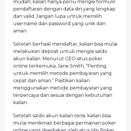
mudah, kalian hanya perlu mengisi formulir
pendaftaran dengan data diri yang lengkap
dan valid. Jangan lupa untuk memilih
username dan password yang unik dan
aman.
Setelah berhasil mendaftar, kalian bisa mulai
melakukan deposit untuk mengisi saldo
akun kalian. Menurut CEO situs poker
online terkemuka, Jane Smith, “Penting
untuk memilih metode pembayaran yang
cepat dan aman.” Pastikan kalian
menggunakan metode pembayaran yang
terpercaya dan sesuai dengan kebutuhan
kalian.
Setelah saldo akun kalian terisi, kalian bisa
mulai menikmati berbagai permainan poker
online yang disediakan oleh situs Idn Poker.