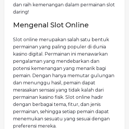
dan raih kemenangan dalam permainan slot
daring!
Mengenal Slot Online
Slot online merupakan salah satu bentuk
permainan yang paling populer di dunia
kasino digital. Permainan ini menawarkan
pengalaman yang mendebarkan dan
potensi kemenangan yang menarik bagi
pemain. Dengan hanya memutar gulungan
dan menunggu hasil, pemain dapat
merasakan sensasi yang tidak kalah dari
permainan kasino fisik. Slot online hadir
dengan berbagai tema, fitur, dan jenis
permainan, sehingga setiap pemain dapat
menemukan sesuatu yang sesuai dengan
preferensi mereka.