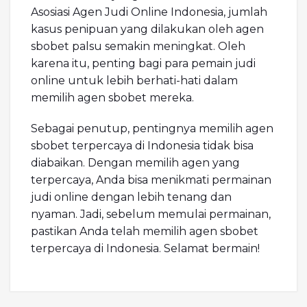
Asosiasi Agen Judi Online Indonesia, jumlah
kasus penipuan yang dilakukan oleh agen
sbobet palsu semakin meningkat. Oleh
karena itu, penting bagi para pemain judi
online untuk lebih berhati-hati dalam
memilih agen sbobet mereka.
Sebagai penutup, pentingnya memilih agen
sbobet terpercaya di Indonesia tidak bisa
diabaikan. Dengan memilih agen yang
terpercaya, Anda bisa menikmati permainan
judi online dengan lebih tenang dan
nyaman. Jadi, sebelum memulai permainan,
pastikan Anda telah memilih agen sbobet
terpercaya di Indonesia. Selamat bermain!