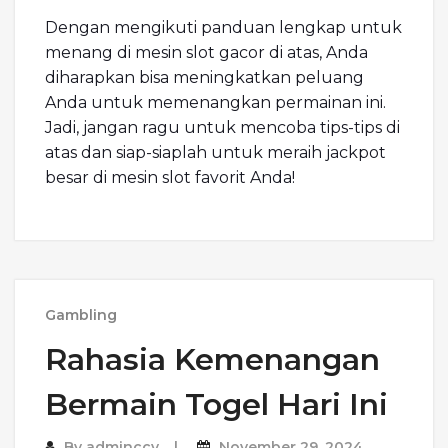
Dengan mengikuti panduan lengkap untuk
menang di mesin slot gacor di atas, Anda
diharapkan bisa meningkatkan peluang
Anda untuk memenangkan permainan ini.
Jadi, jangan ragu untuk mencoba tips-tips di
atas dan siap-siaplah untuk meraih jackpot
besar di mesin slot favorit Anda!
Gambling
Rahasia Kemenangan
Bermain Togel Hari Ini
By
adminccv
November 29, 2024