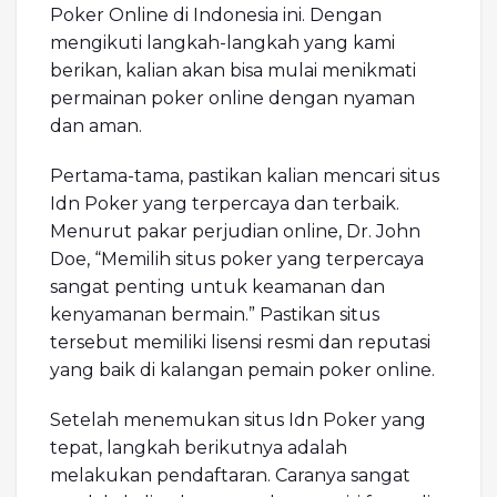
Poker Online di Indonesia ini. Dengan
mengikuti langkah-langkah yang kami
berikan, kalian akan bisa mulai menikmati
permainan poker online dengan nyaman
dan aman.
Pertama-tama, pastikan kalian mencari situs
Idn Poker yang terpercaya dan terbaik.
Menurut pakar perjudian online, Dr. John
Doe, “Memilih situs poker yang terpercaya
sangat penting untuk keamanan dan
kenyamanan bermain.” Pastikan situs
tersebut memiliki lisensi resmi dan reputasi
yang baik di kalangan pemain poker online.
Setelah menemukan situs Idn Poker yang
tepat, langkah berikutnya adalah
melakukan pendaftaran. Caranya sangat