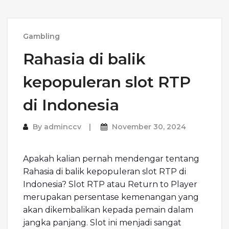
Gambling
Rahasia di balik
kepopuleran slot RTP
di Indonesia
By
adminccv
November 30, 2024
Apakah kalian pernah mendengar tentang
Rahasia di balik kepopuleran slot RTP di
Indonesia? Slot RTP atau Return to Player
merupakan persentase kemenangan yang
akan dikembalikan kepada pemain dalam
jangka panjang. Slot ini menjadi sangat