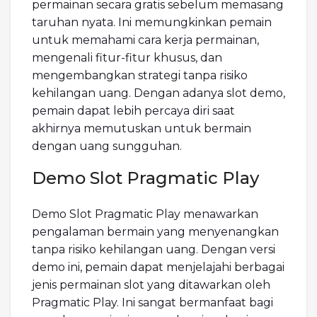
permainan secara gratis sebelum memasang
taruhan nyata. Ini memungkinkan pemain
untuk memahami cara kerja permainan,
mengenali fitur-fitur khusus, dan
mengembangkan strategi tanpa risiko
kehilangan uang. Dengan adanya slot demo,
pemain dapat lebih percaya diri saat
akhirnya memutuskan untuk bermain
dengan uang sungguhan.
Demo Slot Pragmatic Play
Demo Slot Pragmatic Play menawarkan
pengalaman bermain yang menyenangkan
tanpa risiko kehilangan uang. Dengan versi
demo ini, pemain dapat menjelajahi berbagai
jenis permainan slot yang ditawarkan oleh
Pragmatic Play. Ini sangat bermanfaat bagi