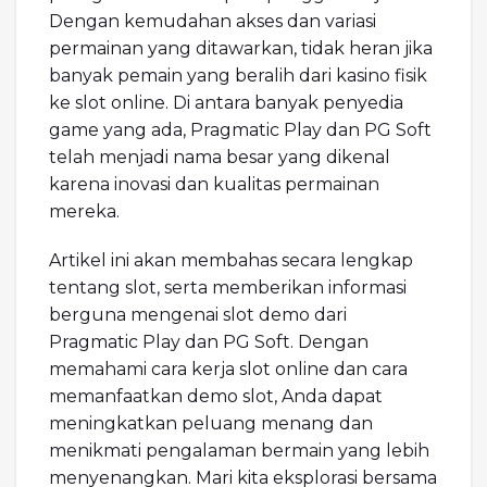
Dengan kemudahan akses dan variasi
permainan yang ditawarkan, tidak heran jika
banyak pemain yang beralih dari kasino fisik
ke slot online. Di antara banyak penyedia
game yang ada, Pragmatic Play dan PG Soft
telah menjadi nama besar yang dikenal
karena inovasi dan kualitas permainan
mereka.
Artikel ini akan membahas secara lengkap
tentang slot, serta memberikan informasi
berguna mengenai slot demo dari
Pragmatic Play dan PG Soft. Dengan
memahami cara kerja slot online dan cara
memanfaatkan demo slot, Anda dapat
meningkatkan peluang menang dan
menikmati pengalaman bermain yang lebih
menyenangkan. Mari kita eksplorasi bersama