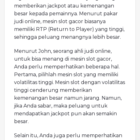
memberikan jackpot atau kemenangan
besar kepada pemainnya. Menurut pakar
judi online, mesin slot gacor biasanya
memiliki RTP (Return to Player) yang tinggi,
sehingga peluang menangnya lebih besar.
Menurut John, seorang ahli judi online,
untuk bisa menang di mesin slot gacor,
Anda perlu memperhatikan beberapa hal.
Pertama, pilihlah mesin slot yang memiliki
volatilitas tinggi. Mesin slot dengan volatilitas
tinggi cenderung memberikan
kemenangan besar namun jarang. Namun,
jika Anda sabar, maka peluang untuk
mendapatkan jackpot pun akan semakin
besar.
Selain itu, Anda juga perlu memperhatikan