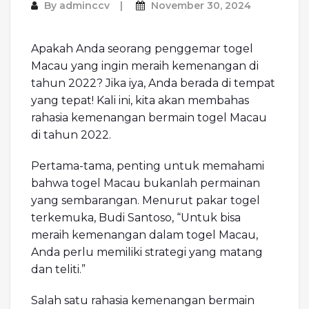
By
adminccv
November 30, 2024
Apakah Anda seorang penggemar togel
Macau yang ingin meraih kemenangan di
tahun 2022? Jika iya, Anda berada di tempat
yang tepat! Kali ini, kita akan membahas
rahasia kemenangan bermain togel Macau
di tahun 2022.
Pertama-tama, penting untuk memahami
bahwa togel Macau bukanlah permainan
yang sembarangan. Menurut pakar togel
terkemuka, Budi Santoso, “Untuk bisa
meraih kemenangan dalam togel Macau,
Anda perlu memiliki strategi yang matang
dan teliti.”
Salah satu rahasia kemenangan bermain