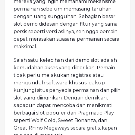
mereka yang ingin memahami mekanisme
permainan sebelum memasang taruhan
dengan uang sungguhan. Sebagian besar
slot demo didesain dengan fitur yang sama
persis seperti versi aslinya, sehingga pemain
dapat merasakan suasana permainan secara
maksimal.
Salah satu kelebihan dari demo slot adalah
kemudahan akses yang diberikan. Pemain
tidak perlu melakukan registrasi atau
mengunduh software khusus; cukup
kunjungi situs penyedia permainan dan pilih
slot yang diinginkan. Dengan demikian,
siapapun dapat mencoba dan menikmati
berbagai slot populer dari Pragmatic Play
seperti Wolf Gold, Sweet Bonanza, dan
Great Rhino Megaways secara gratis, kapan