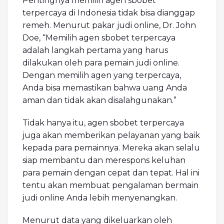
Pentingnya memilih agen sbobet
terpercaya di Indonesia tidak bisa dianggap
remeh. Menurut pakar judi online, Dr. John
Doe, “Memilih agen sbobet terpercaya
adalah langkah pertama yang harus
dilakukan oleh para pemain judi online.
Dengan memilih agen yang terpercaya,
Anda bisa memastikan bahwa uang Anda
aman dan tidak akan disalahgunakan.”
Tidak hanya itu, agen sbobet terpercaya
juga akan memberikan pelayanan yang baik
kepada para pemainnya. Mereka akan selalu
siap membantu dan merespons keluhan
para pemain dengan cepat dan tepat. Hal ini
tentu akan membuat pengalaman bermain
judi online Anda lebih menyenangkan.
Menurut data yang dikeluarkan oleh