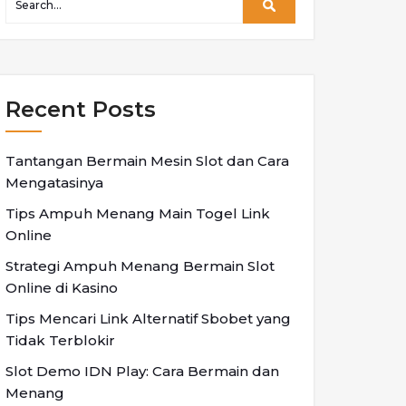
Recent Posts
Tantangan Bermain Mesin Slot dan Cara
Mengatasinya
Tips Ampuh Menang Main Togel Link
Online
Strategi Ampuh Menang Bermain Slot
Online di Kasino
Tips Mencari Link Alternatif Sbobet yang
Tidak Terblokir
Slot Demo IDN Play: Cara Bermain dan
Menang