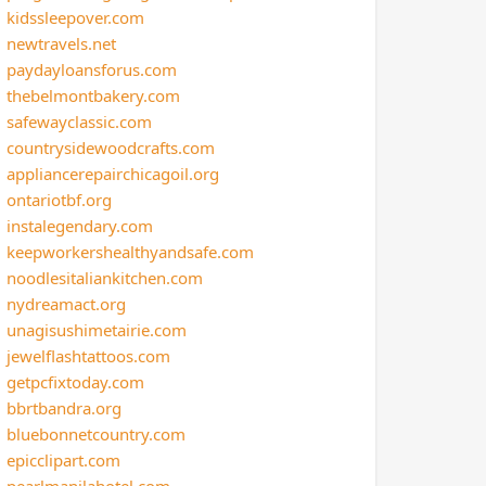
kidssleepover.com
newtravels.net
paydayloansforus.com
thebelmontbakery.com
safewayclassic.com
countrysidewoodcrafts.com
appliancerepairchicagoil.org
ontariotbf.org
instalegendary.com
keepworkershealthyandsafe.com
noodlesitaliankitchen.com
nydreamact.org
unagisushimetairie.com
jewelflashtattoos.com
getpcfixtoday.com
bbrtbandra.org
bluebonnetcountry.com
epicclipart.com