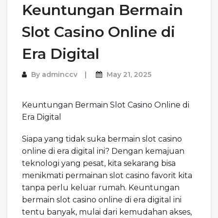
Keuntungan Bermain
Slot Casino Online di
Era Digital
By
adminccv
May 21, 2025
Keuntungan Bermain Slot Casino Online di
Era Digital
Siapa yang tidak suka bermain slot casino
online di era digital ini? Dengan kemajuan
teknologi yang pesat, kita sekarang bisa
menikmati permainan slot casino favorit kita
tanpa perlu keluar rumah. Keuntungan
bermain slot casino online di era digital ini
tentu banyak, mulai dari kemudahan akses,