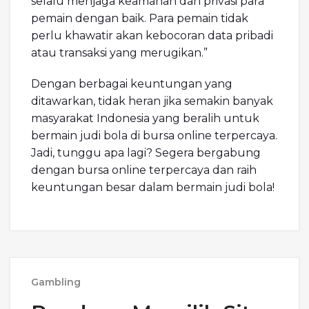
selalu menjaga keamanan dan privasi para
pemain dengan baik. Para pemain tidak
perlu khawatir akan kebocoran data pribadi
atau transaksi yang merugikan.”
Dengan berbagai keuntungan yang
ditawarkan, tidak heran jika semakin banyak
masyarakat Indonesia yang beralih untuk
bermain judi bola di bursa online terpercaya.
Jadi, tunggu apa lagi? Segera bergabung
dengan bursa online terpercaya dan raih
keuntungan besar dalam bermain judi bola!
Gambling