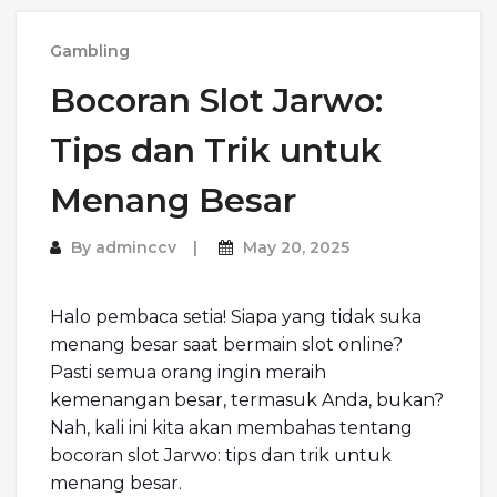
Gambling
Bocoran Slot Jarwo:
Tips dan Trik untuk
Menang Besar
By
adminccv
May 20, 2025
Halo pembaca setia! Siapa yang tidak suka
menang besar saat bermain slot online?
Pasti semua orang ingin meraih
kemenangan besar, termasuk Anda, bukan?
Nah, kali ini kita akan membahas tentang
bocoran slot Jarwo: tips dan trik untuk
menang besar.