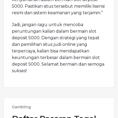
5000. Pastikan situs tersebut memiliki lisensi
resmi dan sistem keamanan yang terjamin.”
Jadi, jangan ragu untuk mencoba
peruntungan kalian dalam bermain slot
deposit 5000. Dengan strategi yang tepat
dan pemilihan situs judi online yang
terpercaya, kalian bisa mendapatkan
keuntungan terbesar dalam bermain slot
deposit 5000. Selamat bermain dan semoga
sukses!
Gambling