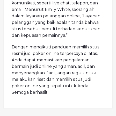
komunikasi, seperti live chat, telepon, dan
email. Menurut Emily White, seorang ahli
dalam layanan pelanggan online, “Layanan
pelanggan yang baik adalah tanda bahwa
situs tersebut peduli terhadap kebutuhan
dan kepuasan pemainnya.”
Dengan mengikuti panduan memilih situs
resmi judi poker online terpercaya di atas,
Anda dapat memastikan pengalaman
bermain judi online yang aman, adil, dan
menyenangkan. Jadi, jangan ragu untuk
melakukan riset dan memilih situs judi
poker online yang tepat untuk Anda.
Semoga berhasil!