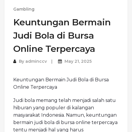
Gambling
Keuntungan Bermain
Judi Bola di Bursa
Online Terpercaya
By
adminccv
May 21, 2025
Keuntungan Bermain Judi Bola di Bursa
Online Terpercaya
Judi bola memang telah menjadi salah satu
hiburan yang populer di kalangan
masyarakat Indonesia. Namun, keuntungan
bermain judi bola di bursa online terpercaya
tentu menjadi hal yang harus