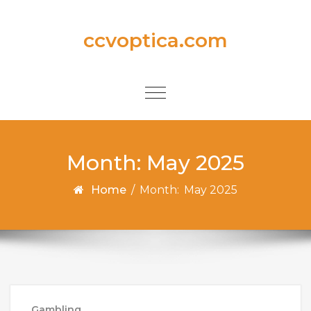
Skip to content
ccvoptica.com
Toggle
navigation
Month:
May 2025
Home
/
Month:
May 2025
Gambling