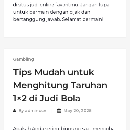
di situs judi online favoritmu. Jangan lupa
untuk bermain dengan bijak dan
bertanggung jawab. Selamat bermain!
Gambling
Tips Mudah untuk
Menghitung Taruhan
1×2 di Judi Bola
By
adminccv
May 20, 2025
Apakah Anda sering bingung saat mencoba