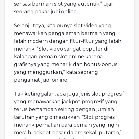
sensasi bermain slot yang autentik,” ujar
seorang pakar judi online.
Selanjutnya, kita punya slot video yang
menawarkan pengalaman bermain yang
lebih modern dengan fitur-fitur yang lebih
menarik. “Slot video sangat populer di
kalangan pemain slot online karena
grafisnya yang menarik dan bonus-bonus
yang menggiurkan,” kata seorang
pengamat judi online.
Tak ketinggalan, ada juga jenis slot progresif
yang menawarkan jackpot progresif yang
terus bertambah seiring dengan jumlah
taruhan yang dimasukkan. “Slot progresif
menarik perhatian para pemain yang ingin
meraih jackpot besar dalam sekali putaran,”