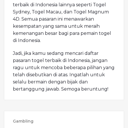
terbaik di Indonesia lainnya seperti Togel
Sydney, Togel Macau, dan Togel Magnum
4D. Semua pasaran ini menawarkan
kesempatan yang sama untuk meraih
kemenangan besar bagi para pemain togel
di Indonesia.
Jadi, jika kamu sedang mencari daftar
pasaran togel terbaik di Indonesia, jangan
ragu untuk mencoba beberapa pilihan yang
telah disebutkan di atas. Ingatlah untuk
selalu bermain dengan bijak dan
bertanggung jawab. Semoga beruntung!
Gambling