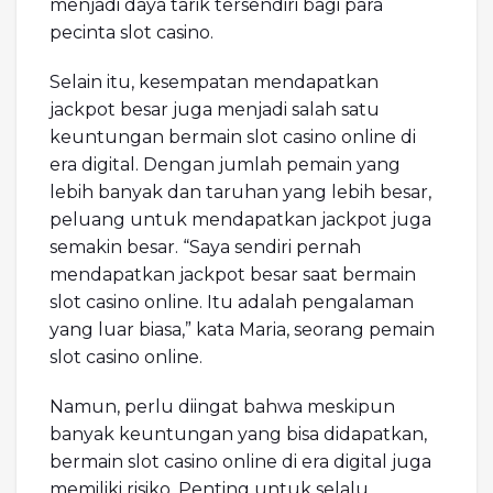
menjadi daya tarik tersendiri bagi para
pecinta slot casino.
Selain itu, kesempatan mendapatkan
jackpot besar juga menjadi salah satu
keuntungan bermain slot casino online di
era digital. Dengan jumlah pemain yang
lebih banyak dan taruhan yang lebih besar,
peluang untuk mendapatkan jackpot juga
semakin besar. “Saya sendiri pernah
mendapatkan jackpot besar saat bermain
slot casino online. Itu adalah pengalaman
yang luar biasa,” kata Maria, seorang pemain
slot casino online.
Namun, perlu diingat bahwa meskipun
banyak keuntungan yang bisa didapatkan,
bermain slot casino online di era digital juga
memiliki risiko. Penting untuk selalu