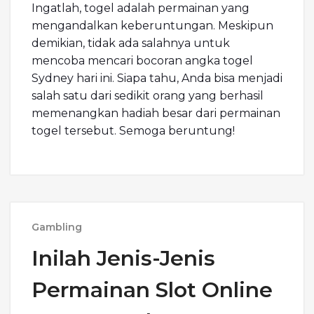
Ingatlah, togel adalah permainan yang
mengandalkan keberuntungan. Meskipun
demikian, tidak ada salahnya untuk
mencoba mencari bocoran angka togel
Sydney hari ini. Siapa tahu, Anda bisa menjadi
salah satu dari sedikit orang yang berhasil
memenangkan hadiah besar dari permainan
togel tersebut. Semoga beruntung!
Gambling
Inilah Jenis-Jenis
Permainan Slot Online