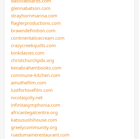
dasilvaboards.com
glennabatson.com
strayhornmarina.com
flaglerproductions.com
brawndefinition.com
continentalicecream.com
crazycreekquilts.com
binkdavies.com
christchurchpdx.org
kenabrahambooks.com
commune-kitchen.com
amuthefilm.com
lustforlovefilm.com
nicolasjolly.net
infinitasymphonia.com
africanlegalcentre.org
katsusushihouse.com
greelycommunity.org
ruedumainerestaurant.com