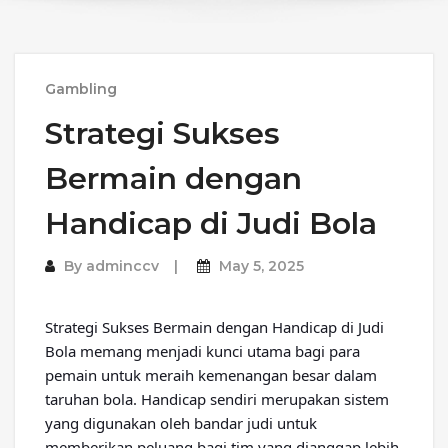
Gambling
Strategi Sukses
Bermain dengan
Handicap di Judi Bola
By
adminccv
May 5, 2025
Strategi Sukses Bermain dengan Handicap di Judi
Bola memang menjadi kunci utama bagi para
pemain untuk meraih kemenangan besar dalam
taruhan bola. Handicap sendiri merupakan sistem
yang digunakan oleh bandar judi untuk
memberikan peluang bagi tim yang dianggap lebih