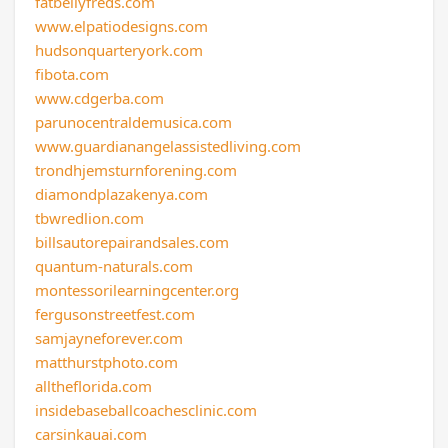
fatbellyfreds.com
www.elpatiodesigns.com
hudsonquarteryork.com
fibota.com
www.cdgerba.com
parunocentraldemusica.com
www.guardianangelassistedliving.com
trondhjemsturnforening.com
diamondplazakenya.com
tbwredlion.com
billsautorepairandsales.com
quantum-naturals.com
montessorilearningcenter.org
fergusonstreetfest.com
samjayneforever.com
matthurstphoto.com
alltheflorida.com
insidebaseballcoachesclinic.com
carsinkauai.com