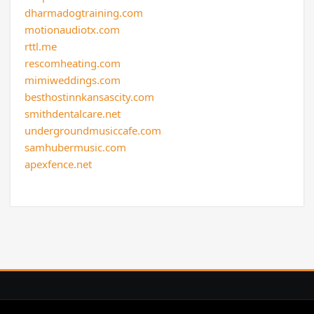
dharmadogtraining.com
motionaudiotx.com
rttl.me
rescomheating.com
mimiweddings.com
besthostinnkansascity.com
smithdentalcare.net
undergroundmusiccafe.com
samhubermusic.com
apexfence.net