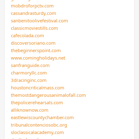
mobdroforpctv.com
cassandrasturdy.com
sanbenitoolivefestival.com
classicmoviestills.com
cafecolada.com
discoversoriano.com
thebeginnerspoint.com
www.comingholidays.net
sanfranguide.com
charmoryllc.com
3dracinginc.com
houstoncriticalmass.com
themostdangerousanimalofall.com
thepolicerehearsals.com
alliknownow.com
eastlewiscountychamber.com
tribunalcontenciosobc.org
sloclassicalacademy.com