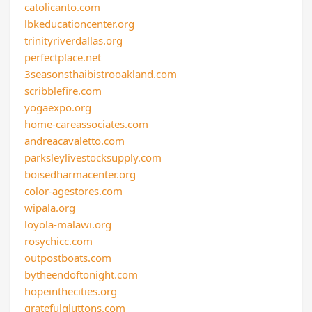
catolicanto.com
lbkeducationcenter.org
trinityriverdallas.org
perfectplace.net
3seasonsthaibistrooakland.com
scribblefire.com
yogaexpo.org
home-careassociates.com
andreacavaletto.com
parksleylivestocksupply.com
boisedharmacenter.org
color-agestores.com
wipala.org
loyola-malawi.org
rosychicc.com
outpostboats.com
bytheendoftonight.com
hopeinthecities.org
gratefulgluttons.com