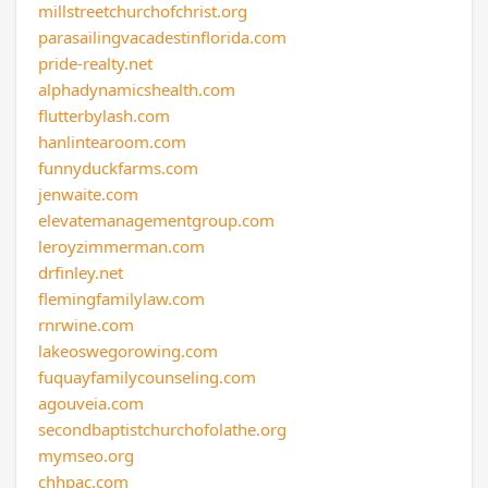
millstreetchurchofchrist.org
parasailingvacadestinflorida.com
pride-realty.net
alphadynamicshealth.com
flutterbylash.com
hanlintearoom.com
funnyduckfarms.com
jenwaite.com
elevatemanagementgroup.com
leroyzimmerman.com
drfinley.net
flemingfamilylaw.com
rnrwine.com
lakeoswegorowing.com
fuquayfamilycounseling.com
agouveia.com
secondbaptistchurchofolathe.org
mymseo.org
chhpac.com