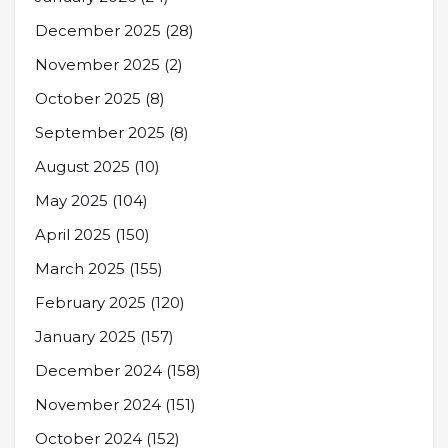
December 2025
(28)
November 2025
(2)
October 2025
(8)
September 2025
(8)
August 2025
(10)
May 2025
(104)
April 2025
(150)
March 2025
(155)
February 2025
(120)
January 2025
(157)
December 2024
(158)
November 2024
(151)
October 2024
(152)