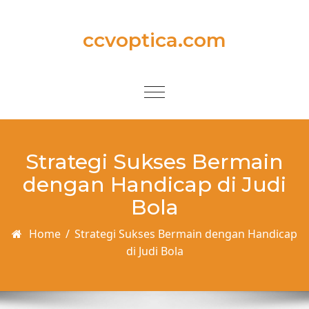
Skip to content
ccvoptica.com
Toggle
navigation
Strategi Sukses Bermain
dengan Handicap di Judi
Bola
Home
/
Strategi Sukses Bermain dengan Handicap
di Judi Bola