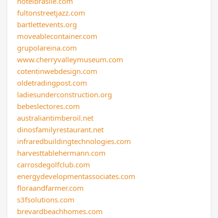
hotelbrasile.com
fultonstreetjazz.com
bartlettevents.org
moveablecontainer.com
grupolareina.com
www.cherryvalleymuseum.com
cotentinwebdesign.com
oldetradingpost.com
ladiesunderconstruction.org
bebeslectores.com
australiantimberoil.net
dinosfamilyrestaurant.net
infraredbuildingtechnologies.com
harvesttablehermann.com
carrosdegolfclub.com
energydevelopmentassociates.com
floraandfarmer.com
s3fsolutions.com
brevardbeachhomes.com