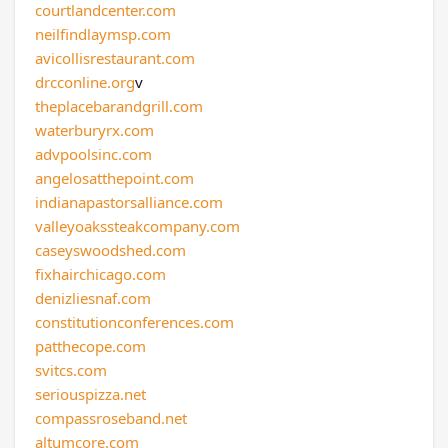
courtlandcenter.com
neilfindlaymsp.com
avicollisrestaurant.com
drcconline.org
v
theplacebarandgrill.com
waterburyrx.com
advpoolsinc.com
angelosatthepoint.com
indianapastorsalliance.com
valleyoakssteakcompany.com
caseyswoodshed.com
fixhairchicago.com
denizliesnaf.com
constitutionconferences.com
patthecope.com
svitcs.com
seriouspizza.net
compassroseband.net
altumcore.com