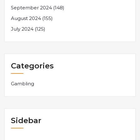
September 2024
(148)
August 2024
(155)
July 2024
(125)
Categories
Gambling
Sidebar