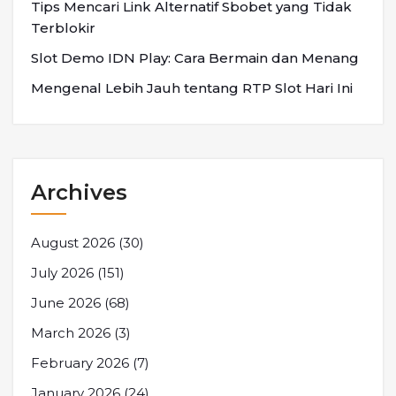
Tips Mencari Link Alternatif Sbobet yang Tidak
Terblokir
Slot Demo IDN Play: Cara Bermain dan Menang
Mengenal Lebih Jauh tentang RTP Slot Hari Ini
Archives
August 2026
(30)
July 2026
(151)
June 2026
(68)
March 2026
(3)
February 2026
(7)
January 2026
(24)