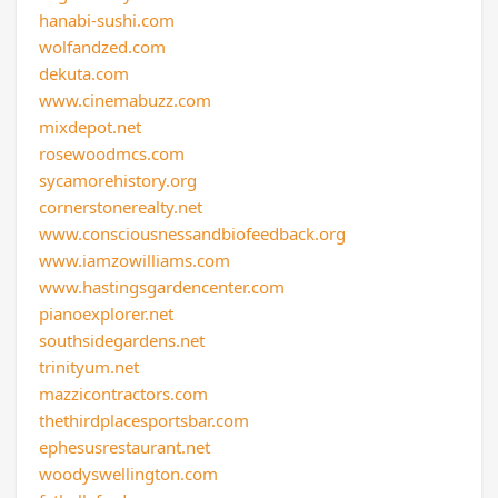
hanabi-sushi.com
wolfandzed.com
dekuta.com
www.cinemabuzz.com
mixdepot.net
rosewoodmcs.com
sycamorehistory.org
cornerstonerealty.net
www.consciousnessandbiofeedback.org
www.iamzowilliams.com
www.hastingsgardencenter.com
pianoexplorer.net
southsidegardens.net
trinityum.net
mazzicontractors.com
thethirdplacesportsbar.com
ephesusrestaurant.net
woodyswellington.com