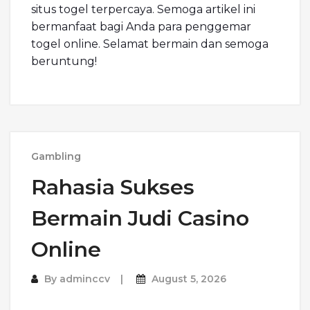
situs togel terpercaya. Semoga artikel ini
bermanfaat bagi Anda para penggemar
togel online. Selamat bermain dan semoga
beruntung!
Gambling
Rahasia Sukses
Bermain Judi Casino
Online
By
adminccv
August 5, 2026