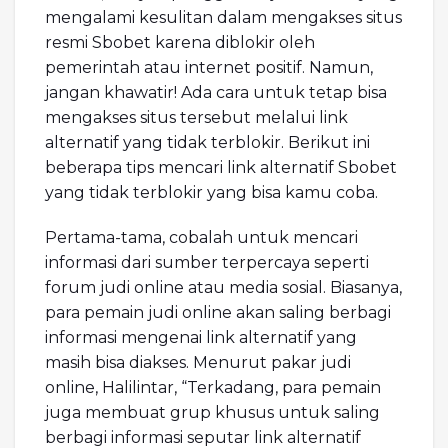
mengalami kesulitan dalam mengakses situs
resmi Sbobet karena diblokir oleh
pemerintah atau internet positif. Namun,
jangan khawatir! Ada cara untuk tetap bisa
mengakses situs tersebut melalui link
alternatif yang tidak terblokir. Berikut ini
beberapa tips mencari link alternatif Sbobet
yang tidak terblokir yang bisa kamu coba.
Pertama-tama, cobalah untuk mencari
informasi dari sumber terpercaya seperti
forum judi online atau media sosial. Biasanya,
para pemain judi online akan saling berbagi
informasi mengenai link alternatif yang
masih bisa diakses. Menurut pakar judi
online, Halilintar, “Terkadang, para pemain
juga membuat grup khusus untuk saling
berbagi informasi seputar link alternatif