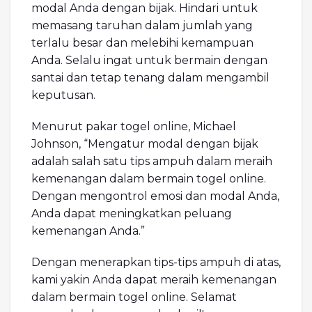
modal Anda dengan bijak. Hindari untuk
memasang taruhan dalam jumlah yang
terlalu besar dan melebihi kemampuan
Anda. Selalu ingat untuk bermain dengan
santai dan tetap tenang dalam mengambil
keputusan.
Menurut pakar togel online, Michael
Johnson, “Mengatur modal dengan bijak
adalah salah satu tips ampuh dalam meraih
kemenangan dalam bermain togel online.
Dengan mengontrol emosi dan modal Anda,
Anda dapat meningkatkan peluang
kemenangan Anda.”
Dengan menerapkan tips-tips ampuh di atas,
kami yakin Anda dapat meraih kemenangan
dalam bermain togel online. Selamat