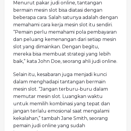
Menurut pakar judi online, tantangan
bermain mesin slot bisa diatasi dengan
beberapa cara. Salah satunya adalah dengan
memahami cara kerja mesin slot itu sendiri.
“Pemain perlu memahami pola pembayaran
dan peluang kemenangan dari setiap mesin
slot yang dimainkan. Dengan begitu,
mereka bisa membuat strategi yang lebih
baik,” kata John Doe, seorang ahli judi online.
Selain itu, kesabaran juga menjadi kunci
dalam menghadapi tantangan bermain
mesin slot. “Jangan terburu-buru dalam
memutar mesin slot. Luangkan waktu
untuk memilih kombinasi yang tepat dan
jangan terlalu emosional saat mengalami
kekalahan,” tambah Jane Smith, seorang
pemain judi online yang sudah