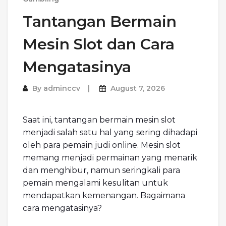
Tantangan Bermain
Mesin Slot dan Cara
Mengatasinya
By
adminccv
August 7, 2026
Saat ini, tantangan bermain mesin slot
menjadi salah satu hal yang sering dihadapi
oleh para pemain judi online. Mesin slot
memang menjadi permainan yang menarik
dan menghibur, namun seringkali para
pemain mengalami kesulitan untuk
mendapatkan kemenangan. Bagaimana
cara mengatasinya?