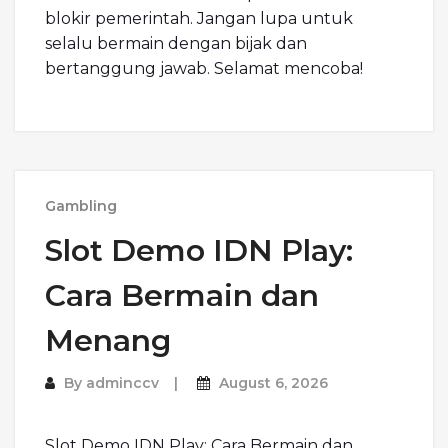
blokir pemerintah. Jangan lupa untuk
selalu bermain dengan bijak dan
bertanggung jawab. Selamat mencoba!
Gambling
Slot Demo IDN Play:
Cara Bermain dan
Menang
By
adminccv
August 6, 2026
Slot Demo IDN Play: Cara Bermain dan