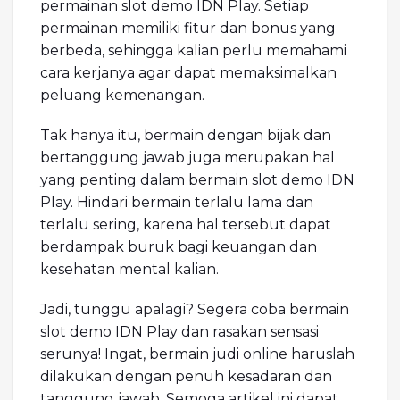
permainan slot demo IDN Play. Setiap
permainan memiliki fitur dan bonus yang
berbeda, sehingga kalian perlu memahami
cara kerjanya agar dapat memaksimalkan
peluang kemenangan.
Tak hanya itu, bermain dengan bijak dan
bertanggung jawab juga merupakan hal
yang penting dalam bermain slot demo IDN
Play. Hindari bermain terlalu lama dan
terlalu sering, karena hal tersebut dapat
berdampak buruk bagi keuangan dan
kesehatan mental kalian.
Jadi, tunggu apalagi? Segera coba bermain
slot demo IDN Play dan rasakan sensasi
serunya! Ingat, bermain judi online haruslah
dilakukan dengan penuh kesadaran dan
tanggung jawab. Semoga artikel ini dapat