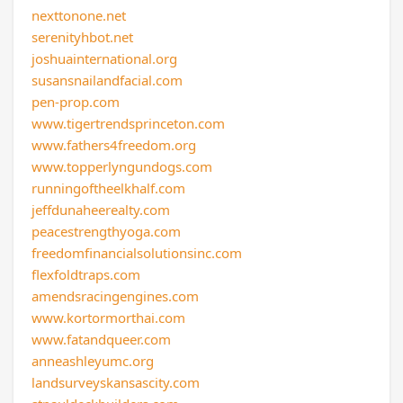
nexttonone.net
serenityhbot.net
joshuainternational.org
susansnailandfacial.com
pen-prop.com
www.tigertrendsprinceton.com
www.fathers4freedom.org
www.topperlyngundogs.com
runningoftheelkhalf.com
jeffdunaheerealty.com
peacestrengthyoga.com
freedomfinancialsolutionsinc.com
flexfoldtraps.com
amendsracingengines.com
www.kortormorthai.com
www.fatandqueer.com
anneashleyumc.org
landsurveyskansascity.com