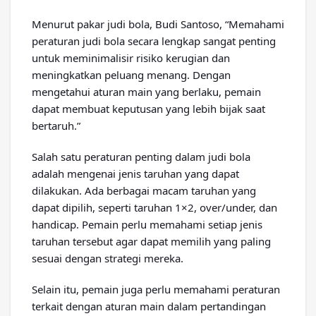
Menurut pakar judi bola, Budi Santoso, “Memahami
peraturan judi bola secara lengkap sangat penting
untuk meminimalisir risiko kerugian dan
meningkatkan peluang menang. Dengan
mengetahui aturan main yang berlaku, pemain
dapat membuat keputusan yang lebih bijak saat
bertaruh.”
Salah satu peraturan penting dalam judi bola
adalah mengenai jenis taruhan yang dapat
dilakukan. Ada berbagai macam taruhan yang
dapat dipilih, seperti taruhan 1×2, over/under, dan
handicap. Pemain perlu memahami setiap jenis
taruhan tersebut agar dapat memilih yang paling
sesuai dengan strategi mereka.
Selain itu, pemain juga perlu memahami peraturan
terkait dengan aturan main dalam pertandingan