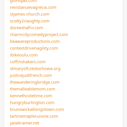
glonojad.com
revistanuevagrecia.com
stjames-church.com
scotty2naughty.com
doreeshafrir.com
charmcitycomedyproject.com
beawareproductions.com
contextdrivenagility.com
ibikeoulu.com
coffinshakers.com
stmaryofczestochowa.org
justicejudifrench.com
thewanderingbridge.com
themalleablemom.com
kennethcoletime.com
hungryburlington.com
brunswickatlongstown.com
tartinemaplecuisine.com
janekramer.net