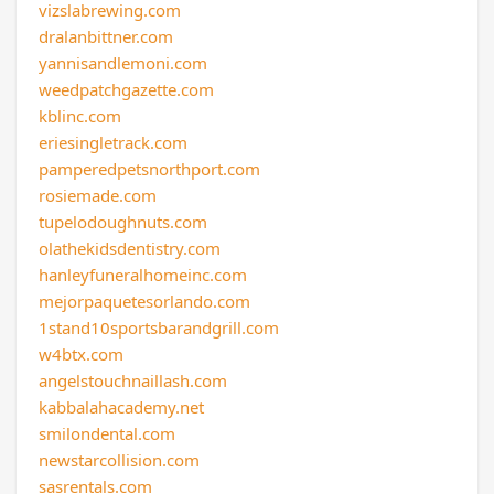
vizslabrewing.com
dralanbittner.com
yannisandlemoni.com
weedpatchgazette.com
kblinc.com
eriesingletrack.com
pamperedpetsnorthport.com
rosiemade.com
tupelodoughnuts.com
olathekidsdentistry.com
hanleyfuneralhomeinc.com
mejorpaquetesorlando.com
1stand10sportsbarandgrill.com
w4btx.com
angelstouchnaillash.com
kabbalahacademy.net
smilondental.com
newstarcollision.com
sasrentals.com