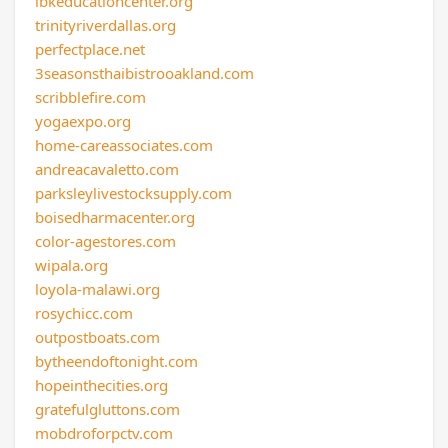
lbkeducationcenter.org
trinityriverdallas.org
perfectplace.net
3seasonsthaibistrooakland.com
scribblefire.com
yogaexpo.org
home-careassociates.com
andreacavaletto.com
parksleylivestocksupply.com
boisedharmacenter.org
color-agestores.com
wipala.org
loyola-malawi.org
rosychicc.com
outpostboats.com
bytheendoftonight.com
hopeinthecities.org
gratefulgluttons.com
mobdroforpctv.com