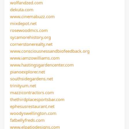
wolfandzed.com
dekuta.com
www.cinemabuzz.com
mixdepot.net
rosewoodmcs.com
sycamorehistory.org
cornerstonerealty.net
www.consciousnessandbiofeedback.org
www.iamzowilliams.com
www.hastingsgardencenter.com
pianoexplorer.net
southsidegardens.net
trinityum.net
mazzicontractors.com
thethirdplacesportsbar.com
ephesusrestaurant.net
woodyswellington.com
fatbellyfreds.com
www.elpatiodesigns.com