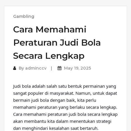
Gambling
Cara Memahami
Peraturan Judi Bola
Secara Lengkap
By
adminccv
May 19, 2025
Judi bola adalah salah satu bentuk permainan yang
sangat populer di masyarakat. Namun, untuk dapat
bermain judi bola dengan baik, kita perlu
memahami peraturan yang berlaku secara lengkap.
Cara memahami peraturan judi bola secara lengkap
akan membantu kita dalam menentukan strategi
dan menghindari kesalahan saat bertaruh.