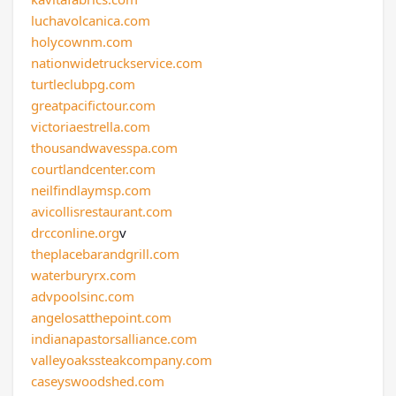
luchavolcanica.com
holycownm.com
nationwidetruckservice.com
turtleclubpg.com
greatpacifictour.com
victoriaestrella.com
thousandwavesspa.com
courtlandcenter.com
neilfindlaymsp.com
avicollisrestaurant.com
drcconline.org
v
theplacebarandgrill.com
waterburyrx.com
advpoolsinc.com
angelosatthepoint.com
indianapastorsalliance.com
valleyoakssteakcompany.com
caseyswoodshed.com