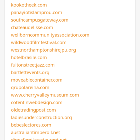
kookotheek.com
panayiotislamprou.com
southcampusgateway.com
chateaudelisse.com
wellborncommunityassociation.com
wildwoodfilmfestival.com
westnorthamptonshirejpu.org
hotelbrasile.com
fultonstreetjazz.com
bartlettevents.org
moveablecontainer.com
grupolareina.com
www.cherryvalleymuseum.com
cotentinwebdesign.com
oldetradingpost.com
ladiesunderconstruction.org
bebeslectores.com
australiantimberoil.net
dinosfamilyrestaurant.net