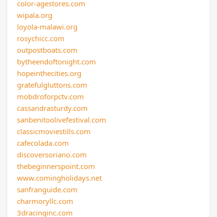
color-agestores.com
wipala.org
loyola-malawi.org
rosychicc.com
outpostboats.com
bytheendoftonight.com
hopeinthecities.org
gratefulgluttons.com
mobdroforpctv.com
cassandrasturdy.com
sanbenitoolivefestival.com
classicmoviestills.com
cafecolada.com
discoversoriano.com
thebeginnerspoint.com
www.comingholidays.net
sanfranguide.com
charmoryllc.com
3dracinginc.com