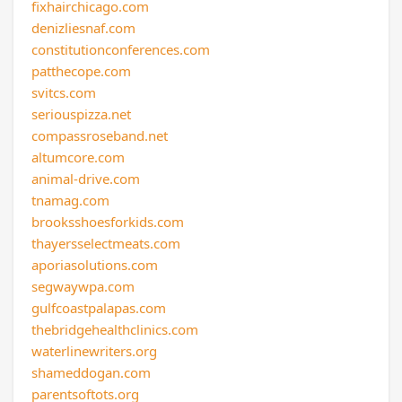
fixhairchicago.com
denizliesnaf.com
constitutionconferences.com
patthecope.com
svitcs.com
seriouspizza.net
compassroseband.net
altumcore.com
animal-drive.com
tnamag.com
brooksshoesforkids.com
thayersselectmeats.com
aporiasolutions.com
segwaywpa.com
gulfcoastpalapas.com
thebridgehealthclinics.com
waterlinewriters.org
shameddogan.com
parentsoftots.org