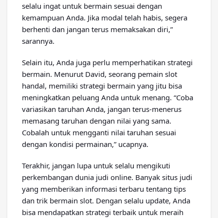
selalu ingat untuk bermain sesuai dengan
kemampuan Anda. Jika modal telah habis, segera
berhenti dan jangan terus memaksakan diri,”
sarannya.
Selain itu, Anda juga perlu memperhatikan strategi
bermain. Menurut David, seorang pemain slot
handal, memiliki strategi bermain yang jitu bisa
meningkatkan peluang Anda untuk menang. “Coba
variasikan taruhan Anda, jangan terus-menerus
memasang taruhan dengan nilai yang sama.
Cobalah untuk mengganti nilai taruhan sesuai
dengan kondisi permainan,” ucapnya.
Terakhir, jangan lupa untuk selalu mengikuti
perkembangan dunia judi online. Banyak situs judi
yang memberikan informasi terbaru tentang tips
dan trik bermain slot. Dengan selalu update, Anda
bisa mendapatkan strategi terbaik untuk meraih