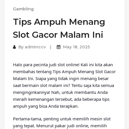
Gambling
Tips Ampuh Menang
Slot Gacor Malam Ini
By
adminccv
May 18, 2025
Halo para pecinta judi slot online! Kali ini kita akan
membahas tentang Tips Ampuh Menang Slot Gacor
Malam Ini. Siapa yang tidak ingin menang besar
saat bermain slot malam ini? Tentu saja kita semua
menginginkannya! Nah, untuk membantu Anda
meraih kemenangan tersebut, ada beberapa tips
ampuh yang bisa Anda terapkan.
Pertama-tama, penting untuk memilih mesin slot
yang tepat. Menurut pakar judi online, memilih