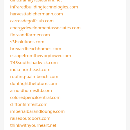
infraredbuildingtechnologies.com
harvesttablehermann.com
carrosdegolfclub.com
energydevelopmentassociates.com
floraandfarmer.com
s3fsolutions.com
brevardbeachhomes.com
escapefromtheivorytower.com
743southchadwick.com
india-northeast.com
roofing-palmbeach.com
dontfightthefuture.com
arnoldhomesltd.com
coloredpencilcentral.com
cliftonfilmfest.com
imperialbarandlounge.com
raisedoutdoors.com
thinkwithyourheart.net