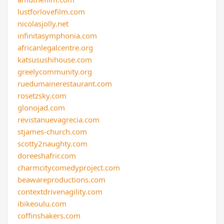
lustforlovefilm.com
nicolasjolly.net
infinitasymphonia.com
africanlegalcentre.org
katsusushihouse.com
greelycommunity.org
ruedumainerestaurant.com
rosetzsky.com
glonojad.com
revistanuevagrecia.com
stjames-church.com
scotty2naughty.com
doreeshafrir.com
charmcitycomedyproject.com
beawareproductions.com
contextdrivenagility.com
ibikeoulu.com
coffinshakers.com