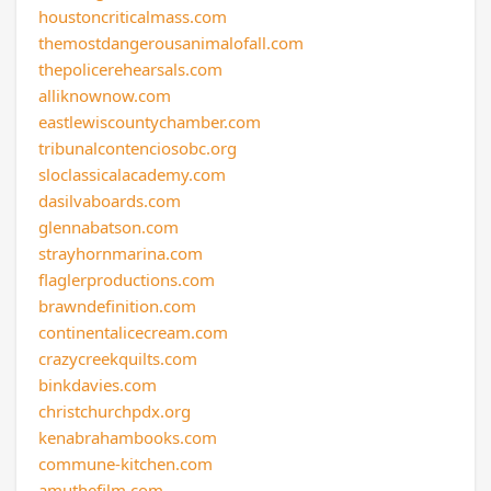
houstoncriticalmass.com
themostdangerousanimalofall.com
thepolicerehearsals.com
alliknownow.com
eastlewiscountychamber.com
tribunalcontenciosobc.org
sloclassicalacademy.com
dasilvaboards.com
glennabatson.com
strayhornmarina.com
flaglerproductions.com
brawndefinition.com
continentalicecream.com
crazycreekquilts.com
binkdavies.com
christchurchpdx.org
kenabrahambooks.com
commune-kitchen.com
amuthefilm.com