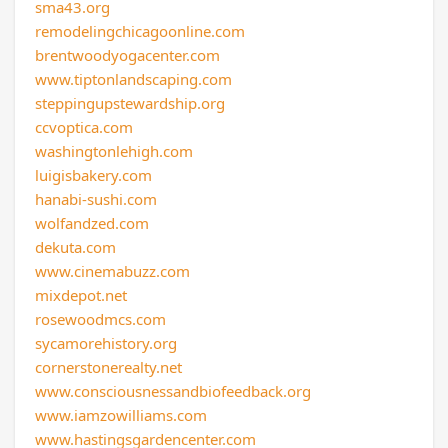
sma43.org
remodelingchicagoonline.com
brentwoodyogacenter.com
www.tiptonlandscaping.com
steppingupstewardship.org
ccvoptica.com
washingtonlehigh.com
luigisbakery.com
hanabi-sushi.com
wolfandzed.com
dekuta.com
www.cinemabuzz.com
mixdepot.net
rosewoodmcs.com
sycamorehistory.org
cornerstonerealty.net
www.consciousnessandbiofeedback.org
www.iamzowilliams.com
www.hastingsgardencenter.com