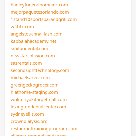
hanleyfuneralhomeinc.com
mejorpaquetesorlando.com
1stand10sportsbarandgrill.com
w4btx.com
angelstouchnaillash.com
kabbalahacademy.net
smilondental.com
newstarcollision.com
sasrentals.com
secondsighttechnology.com
michaelsarver.com
greengeckogrocer.com
hlathome-staging.com
wokteriyakitargetmall.com
lexingtondentalcenter.com
sydneyellis.com
crowndialysis.org
restauranttrainingprogram.com
allamericanpoolservice.net