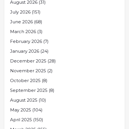
August 2026
(31)
July 2026
(151)
June 2026
(68)
March 2026
(3)
February 2026
(7)
January 2026
(24)
December 2025
(28)
November 2025
(2)
October 2025
(8)
September 2025
(8)
August 2025
(10)
May 2025
(104)
April 2025
(150)