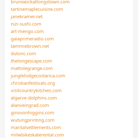
brunswickatlongstown.com
tartinemaplecuisine.com
janekramer.net
nizi-sushi.com
art-mengo.com
gaiaprimeradio.com
tammiebrown.net
dutonc.com
thelongescape.com
mattolegrange.com
junglelodgecostarica.com
christianfestivals.org
visitcountrykitchen.com
algarve-dolphins.com
alanveingrad.com
ginosonhiggins.com
wutungprinting.com
maritalsettlements.com
milwbikeskaterental.com