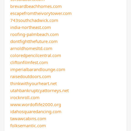
brevardbeachhomes.com
escapefromtheivorytower.com
743southchadwick.com
india-northeast.com
roofing-palmbeach.com
dontfightthefuture.com
arnoldhomesltd.com
coloredpencilcentral.com
cliftonfilmfest.com
imperialbarandlounge.com
raisedoutdoors.com
thinkwithyourheart.net
utahbankruptcyattorneys.net
irocknroll.com
www.wordoflife2000.org
idahosquaredancing.com
tawawcabins.com
folksemantic.com