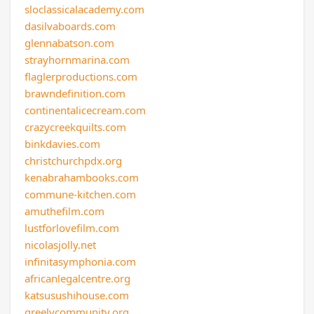
sloclassicalacademy.com
dasilvaboards.com
glennabatson.com
strayhornmarina.com
flaglerproductions.com
brawndefinition.com
continentalicecream.com
crazycreekquilts.com
binkdavies.com
christchurchpdx.org
kenabrahambooks.com
commune-kitchen.com
amuthefilm.com
lustforlovefilm.com
nicolasjolly.net
infinitasymphonia.com
africanlegalcentre.org
katsusushihouse.com
greelycommunity.org