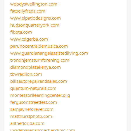
woodyswellington.com
fatbellyfreds.com
www.elpatiodesigns.com
hudsonquarteryork.com
fibota.com
www.cdgerba.com
parunocentraldemusica.com
www.guardianangelassistedliving.com
trondhjemsturnforening.com
diamondplazakenya.com
tbwredlion.com
billsautorepairandsales.com
quantum-naturals.com
montessorilearningcenter.org
fergusonstreetfest.com
samjayneforever.com
matthurstphoto.com
alltheflorida.com
insidebaseballcoachesclinic.com