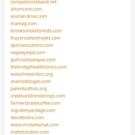
compassroseband.net
altumcore.com
animal-drive.com
tnamag.com
brooksshoesforkids.com
thayersselectmeats.com
aporiasolutions.com
segwaywpa.com
gulfcoastpalapas.com
thebridgehealthclinics.com
waterlinewriters.org
shameddogan.com
parentsoftots.org
creative3drenderings.com
farmerstradecoffee.com
logcabinyardage.com
davidboers.com
www.imobetachat.com
mattdickstein.com