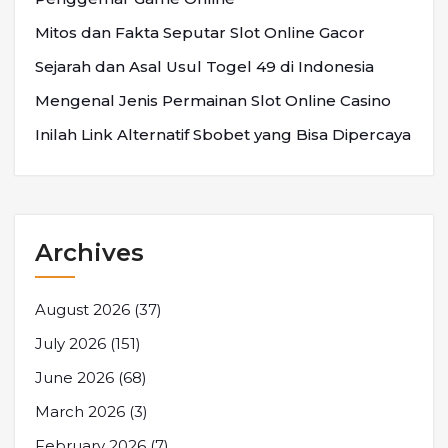
Mitos dan Fakta Seputar Slot Online Gacor
Sejarah dan Asal Usul Togel 49 di Indonesia
Mengenal Jenis Permainan Slot Online Casino
Inilah Link Alternatif Sbobet yang Bisa Dipercaya
Archives
August 2026
(37)
July 2026
(151)
June 2026
(68)
March 2026
(3)
February 2026
(7)