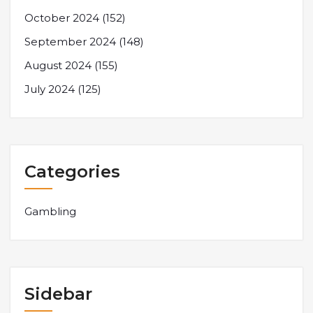
October 2024
(152)
September 2024
(148)
August 2024
(155)
July 2024
(125)
Categories
Gambling
Sidebar