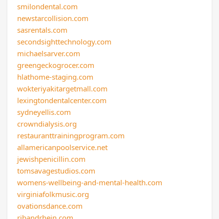
smilondental.com
newstarcollision.com
sasrentals.com
secondsighttechnology.com
michaelsarver.com
greengeckogrocer.com
hlathome-staging.com
wokteriyakitargetmall.com
lexingtondentalcenter.com
sydneyellis.com
crowndialysis.org
restauranttrainingprogram.com
allamericanpoolservice.net
jewishpenicillin.com
tomsavagestudios.com
womens-wellbeing-and-mental-health.com
virginiafolkmusic.org
ovationsdance.com
ribandrhein.com