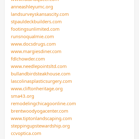
anneashleyumc.org
landsurveyskansascity.com
stpauldeckbuilders.com
footingsunlimited.com
runsnoqualmie.com
www.docsdrugs.com
www.margiesdiner.com
fdlchowder.com
www.needlepointsltd.com
bullandbirdsteakhouse.com
lascolinasplasticsurgery.com
www.cliftonheritage.org
sma43.org
remodelingchicagoonline.com
brentwoodyogacenter.com
www.tiptonlandscaping.com
steppingupstewardship.org
ccvoptica.com