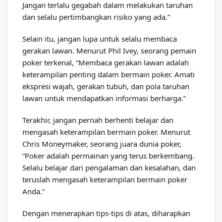
Jangan terlalu gegabah dalam melakukan taruhan
dan selalu pertimbangkan risiko yang ada.”
Selain itu, jangan lupa untuk selalu membaca
gerakan lawan. Menurut Phil Ivey, seorang pemain
poker terkenal, “Membaca gerakan lawan adalah
keterampilan penting dalam bermain poker. Amati
ekspresi wajah, gerakan tubuh, dan pola taruhan
lawan untuk mendapatkan informasi berharga.”
Terakhir, jangan pernah berhenti belajar dan
mengasah keterampilan bermain poker. Menurut
Chris Moneymaker, seorang juara dunia poker,
“Poker adalah permainan yang terus berkembang.
Selalu belajar dari pengalaman dan kesalahan, dan
teruslah mengasah keterampilan bermain poker
Anda.”
Dengan menerapkan tips-tips di atas, diharapkan