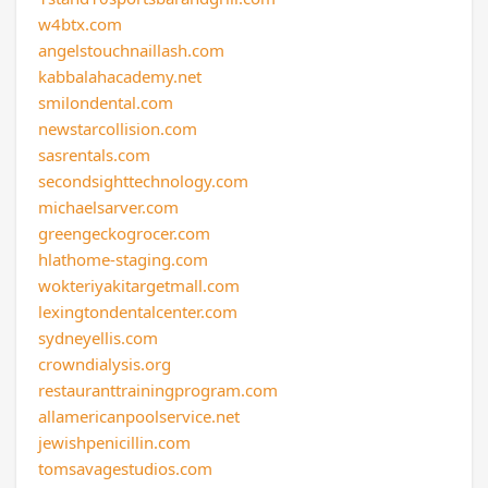
w4btx.com
angelstouchnaillash.com
kabbalahacademy.net
smilondental.com
newstarcollision.com
sasrentals.com
secondsighttechnology.com
michaelsarver.com
greengeckogrocer.com
hlathome-staging.com
wokteriyakitargetmall.com
lexingtondentalcenter.com
sydneyellis.com
crowndialysis.org
restauranttrainingprogram.com
allamericanpoolservice.net
jewishpenicillin.com
tomsavagestudios.com