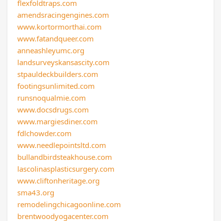
flexfoldtraps.com
amendsracingengines.com
www.kortormorthai.com
www.fatandqueer.com
anneashleyumc.org
landsurveyskansascity.com
stpauldeckbuilders.com
footingsunlimited.com
runsnoqualmie.com
www.docsdrugs.com
www.margiesdiner.com
fdlchowder.com
www.needlepointsltd.com
bullandbirdsteakhouse.com
lascolinasplasticsurgery.com
www.cliftonheritage.org
sma43.org
remodelingchicagoonline.com
brentwoodyogacenter.com