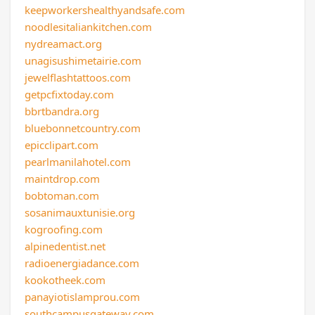
keepworkershealthyandsafe.com
noodlesitaliankitchen.com
nydreamact.org
unagisushimetairie.com
jewelflashtattoos.com
getpcfixtoday.com
bbrtbandra.org
bluebonnetcountry.com
epicclipart.com
pearlmanilahotel.com
maintdrop.com
bobtoman.com
sosanimauxtunisie.org
kogroofing.com
alpinedentist.net
radioenergiadance.com
kookotheek.com
panayiotislamprou.com
southcampusgateway.com