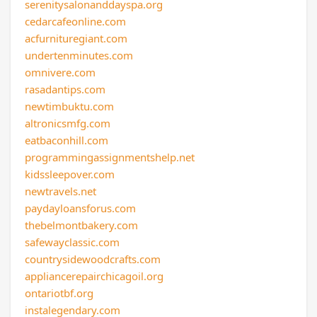
serenitysalonanddayspa.org
cedarcafeonline.com
acfurnituregiant.com
undertenminutes.com
omnivere.com
rasadantips.com
newtimbuktu.com
altronicsmfg.com
eatbaconhill.com
programmingassignmentshelp.net
kidssleepover.com
newtravels.net
paydayloansforus.com
thebelmontbakery.com
safewayclassic.com
countrysidewoodcrafts.com
appliancerepairchicagoil.org
ontariotbf.org
instalegendary.com