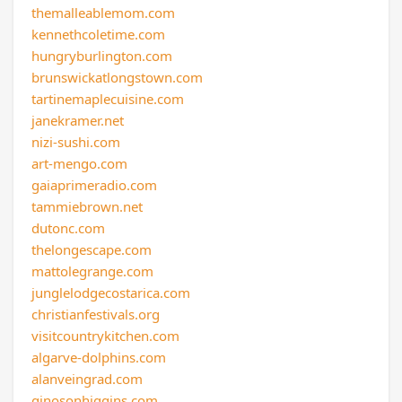
themalleablemom.com
kennethcoletime.com
hungryburlington.com
brunswickatlongstown.com
tartinemaplecuisine.com
janekramer.net
nizi-sushi.com
art-mengo.com
gaiaprimeradio.com
tammiebrown.net
dutonc.com
thelongescape.com
mattolegrange.com
junglelodgecostarica.com
christianfestivals.org
visitcountrykitchen.com
algarve-dolphins.com
alanveingrad.com
ginosonhiggins.com