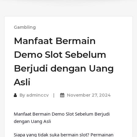
Gambling
Manfaat Bermain
Demo Slot Sebelum
Berjudi dengan Uang
Asli
By
adminccv
November 27, 2024
Manfaat Bermain Demo Slot Sebelum Berjudi
dengan Uang Asli
Siapa yang tidak suka bermain slot? Permainan