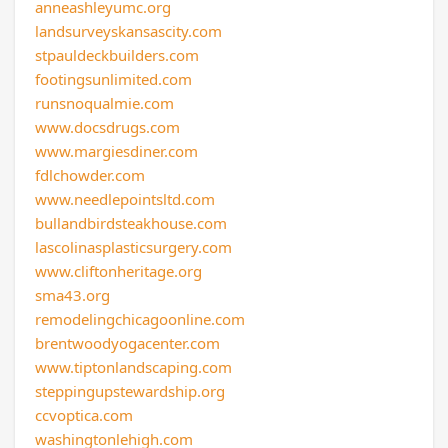
anneashleyumc.org
landsurveyskansascity.com
stpauldeckbuilders.com
footingsunlimited.com
runsnoqualmie.com
www.docsdrugs.com
www.margiesdiner.com
fdlchowder.com
www.needlepointsltd.com
bullandbirdsteakhouse.com
lascolinasplasticsurgery.com
www.cliftonheritage.org
sma43.org
remodelingchicagoonline.com
brentwoodyogacenter.com
www.tiptonlandscaping.com
steppingupstewardship.org
ccvoptica.com
washingtonlehigh.com