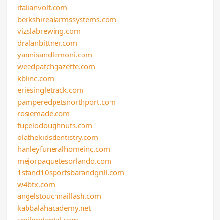
italianvolt.com
berkshirealarmssystems.com
vizslabrewing.com
dralanbittner.com
yannisandlemoni.com
weedpatchgazette.com
kblinc.com
eriesingletrack.com
pamperedpetsnorthport.com
rosiemade.com
tupelodoughnuts.com
olathekidsdentistry.com
hanleyfuneralhomeinc.com
mejorpaquetesorlando.com
1stand10sportsbarandgrill.com
w4btx.com
angelstouchnaillash.com
kabbalahacademy.net
smilondental.com