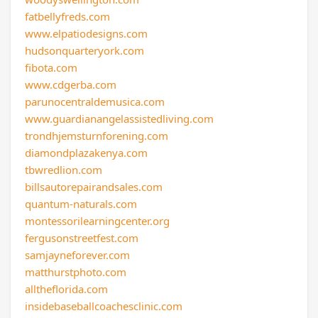
fatbellyfreds.com
www.elpatiodesigns.com
hudsonquarteryork.com
fibota.com
www.cdgerba.com
parunocentraldemusica.com
www.guardianangelassistedliving.com
trondhjemsturnforening.com
diamondplazakenya.com
tbwredlion.com
billsautorepairandsales.com
quantum-naturals.com
montessorilearningcenter.org
fergusonstreetfest.com
samjayneforever.com
matthurstphoto.com
alltheflorida.com
insidebaseballcoachesclinic.com