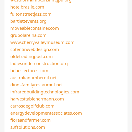
hotelbrasile.com
fultonstreetjazz.com
bartlettevents.org
moveablecontainer.com
grupolareina.com
www.cherryvalleymuseum.com
cotentinwebdesign.com
oldetradingpost.com
ladiesunderconstruction.org
bebeslectores.com
australiantimberoil.net
dinosfamilyrestaurant.net
infraredbuildingtechnologies.com
harvesttablehermann.com
carrosdegolfclub.com
energydevelopmentassociates.com
floraandfarmer.com
s3fsolutions.com