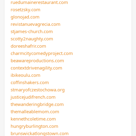
ruedumainerestaurant.com
rosetzsky.com
glonojad.com
revistanuevagrecia.com
stjames-church.com
scotty2naughty.com
doreeshafrir.com
charmcitycomedyproject.com
beawareproductions.com
contextdrivenagility.com
ibikeoulu.com
coffinshakers.com
stmaryofczestochowa.org
justicejudifrench.com
thewanderingbridge.com
themalleablemom.com
kennethcoletime.com
hungryburlington.com
brunswickatlongstown.com