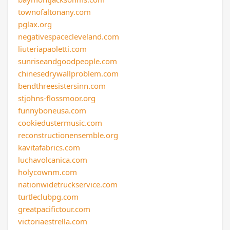
townofaltonany.com
pglax.org
negativespacecleveland.com
liuteriapaoletti.com
sunriseandgoodpeople.com
chinesedrywallproblem.com
bendthreesistersinn.com
stjohns-flossmoor.org
funnyboneusa.com
cookiedustermusic.com
reconstructionensemble.org
kavitafabrics.com
luchavolcanica.com
holycownm.com
nationwidetruckservice.com
turtleclubpg.com
greatpacifictour.com
victoriaestrella.com