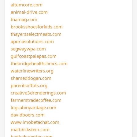
altumcore.com
animal-drive.com
tnamag.com
brooksshoesforkids.com
thayersselectmeats.com
aporiasolutions.com
segwaywpa.com
gulfcoastpalapas.com
thebridgehealthclinics.com
waterlinewriters.org
shameddogan.com
parentsoftots.org
creative3drenderings.com
farmerstradecoffee.com
logcabinyardage.com
davidboers.com
www.imobetachat.com
mattdickstein.com
badlydrawntoy.com