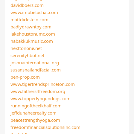
davidboers.com
www.imobetachat.com
mattdickstein.com
badlydrawntoy.com
lakehoustonumc.com
habakkukmusic.com
nexttonone.net
serenityhbot.net
joshuainternational.org
susansnailandfacial.com
pen-prop.com
www.tigertrendsprinceton.com
www.fathers4freedom.org
www.topperlyngundogs.com
runningoftheelkhalf.com
jeffdunaheerealty.com
peacestrengthyoga.com
freedomfinancialsolutionsinc.com