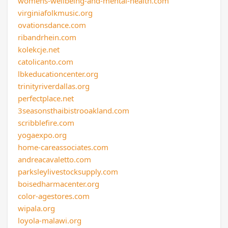
womens-wellbeing-and-mental-health.com
virginiafolkmusic.org
ovationsdance.com
ribandrhein.com
kolekcje.net
catolicanto.com
lbkeducationcenter.org
trinityriverdallas.org
perfectplace.net
3seasonsthaibistrooakland.com
scribblefire.com
yogaexpo.org
home-careassociates.com
andreacavaletto.com
parksleylivestocksupply.com
boisedharmacenter.org
color-agestores.com
wipala.org
loyola-malawi.org