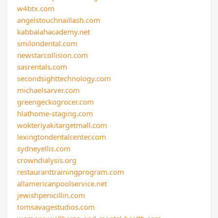
w4btx.com
angelstouchnaillash.com
kabbalahacademy.net
smilondental.com
newstarcollision.com
sasrentals.com
secondsighttechnology.com
michaelsarver.com
greengeckogrocer.com
hlathome-staging.com
wokteriyakitargetmall.com
lexingtondentalcenter.com
sydneyellis.com
crowndialysis.org
restauranttrainingprogram.com
allamericanpoolservice.net
jewishpenicillin.com
tomsavagestudios.com