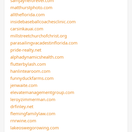
samjayneforever.com
matthurstphoto.com
alltheflorida.com
insidebaseballcoachesclinic.com
carsinkauai.com
millstreetchurchofchrist.org
parasailingvacadestinflorida.com
pride-realty.net
alphadynamicshealth.com
flutterbylash.com
hanlintearoom.com
funnyduckfarms.com
jenwaite.com
elevatemanagementgroup.com
leroyzimmerman.com
drfinley.net
flemingfamilylaw.com
rnrwine.com
lakeoswegorowing.com