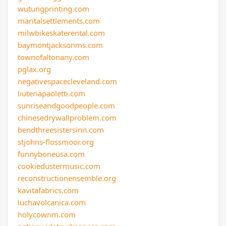
wutungprinting.com
maritalsettlements.com
milwbikeskaterental.com
baymontjacksonms.com
townofaltonany.com
pglax.org
negativespacecleveland.com
liuteriapaoletti.com
sunriseandgoodpeople.com
chinesedrywallproblem.com
bendthreesistersinn.com
stjohns-flossmoor.org
funnyboneusa.com
cookiedustermusic.com
reconstructionensemble.org
kavitafabrics.com
luchavolcanica.com
holycownm.com