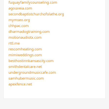
fuquayfamilycounseling.com
agouveia.com
secondbaptistchurchofolathe.org
mymseo.org
chhpac.com
dharmadogtraining.com
motionaudiotx.com
rttl.me
rescomheating.com
mimiweddings.com
besthostinnkansascity.com
smithdentalcare.net
undergroundmusiccafe.com
samhubermusic.com
apexfence.net