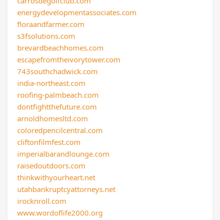
carrosdegolfclub.com
energydevelopmentassociates.com
floraandfarmer.com
s3fsolutions.com
brevardbeachhomes.com
escapefromtheivorytower.com
743southchadwick.com
india-northeast.com
roofing-palmbeach.com
dontfightthefuture.com
arnoldhomesltd.com
coloredpencilcentral.com
cliftonfilmfest.com
imperialbarandlounge.com
raisedoutdoors.com
thinkwithyourheart.net
utahbankruptcyattorneys.net
irocknroll.com
www.wordoflife2000.org