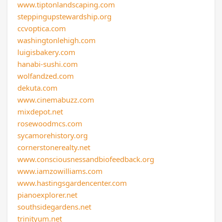
www.tiptonlandscaping.com
steppingupstewardship.org
ccvoptica.com
washingtonlehigh.com
luigisbakery.com
hanabi-sushi.com
wolfandzed.com
dekuta.com
www.cinemabuzz.com
mixdepot.net
rosewoodmcs.com
sycamorehistory.org
cornerstonerealty.net
www.consciousnessandbiofeedback.org
www.iamzowilliams.com
www.hastingsgardencenter.com
pianoexplorer.net
southsidegardens.net
trinityum.net