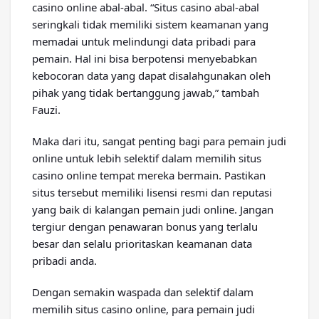
casino online abal-abal. “Situs casino abal-abal
seringkali tidak memiliki sistem keamanan yang
memadai untuk melindungi data pribadi para
pemain. Hal ini bisa berpotensi menyebabkan
kebocoran data yang dapat disalahgunakan oleh
pihak yang tidak bertanggung jawab,” tambah
Fauzi.
Maka dari itu, sangat penting bagi para pemain judi
online untuk lebih selektif dalam memilih situs
casino online tempat mereka bermain. Pastikan
situs tersebut memiliki lisensi resmi dan reputasi
yang baik di kalangan pemain judi online. Jangan
tergiur dengan penawaran bonus yang terlalu
besar dan selalu prioritaskan keamanan data
pribadi anda.
Dengan semakin waspada dan selektif dalam
memilih situs casino online, para pemain judi