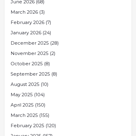
June 2026
(68)
March 2026
(3)
February 2026
(7)
January 2026
(24)
December 2025
(28)
November 2025
(2)
October 2025
(8)
September 2025
(8)
August 2025
(10)
May 2025
(104)
April 2025
(150)
March 2025
(155)
February 2025
(120)
January 2025
(157)