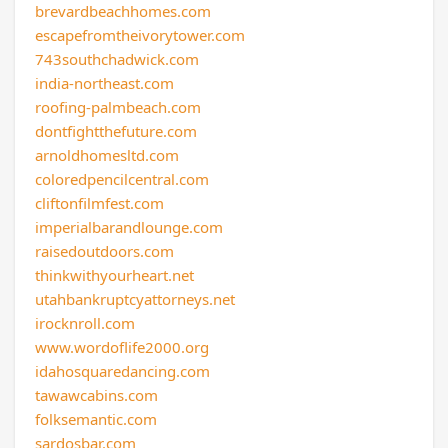
brevardbeachhomes.com
escapefromtheivorytower.com
743southchadwick.com
india-northeast.com
roofing-palmbeach.com
dontfightthefuture.com
arnoldhomesltd.com
coloredpencilcentral.com
cliftonfilmfest.com
imperialbarandlounge.com
raisedoutdoors.com
thinkwithyourheart.net
utahbankruptcyattorneys.net
irocknroll.com
www.wordoflife2000.org
idahosquaredancing.com
tawawcabins.com
folksemantic.com
sardosbar.com