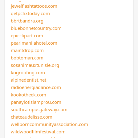
jewelflashtattoos.com
getpcfixtoday.com
bbrtbandra.org
bluebonnetcountry.com
epicclipart.com
pearlmanilahotel.com
maintdrop.com
bobtoman.com
sosanimauxtunisie.org
kogroofing.com
alpinedentist.net
radioenergiadance.com
kookotheek.com
panayiotislamprou.com
southcampusgateway.com
chateaudelisse.com
wellborncommunityassociation.com
wildwoodfilmfestival.com