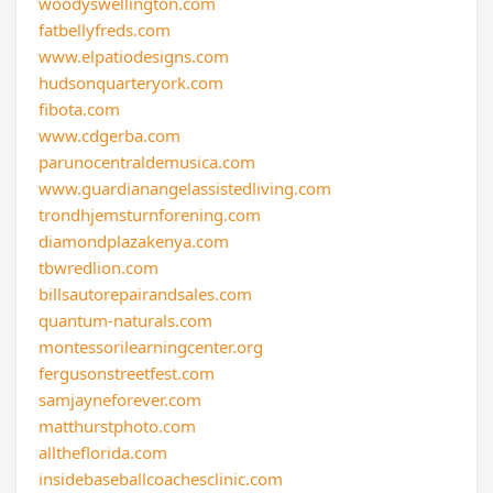
woodyswellington.com
fatbellyfreds.com
www.elpatiodesigns.com
hudsonquarteryork.com
fibota.com
www.cdgerba.com
parunocentraldemusica.com
www.guardianangelassistedliving.com
trondhjemsturnforening.com
diamondplazakenya.com
tbwredlion.com
billsautorepairandsales.com
quantum-naturals.com
montessorilearningcenter.org
fergusonstreetfest.com
samjayneforever.com
matthurstphoto.com
alltheflorida.com
insidebaseballcoachesclinic.com