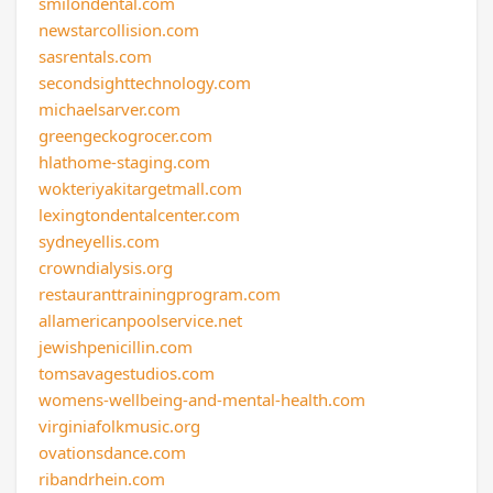
smilondental.com
newstarcollision.com
sasrentals.com
secondsighttechnology.com
michaelsarver.com
greengeckogrocer.com
hlathome-staging.com
wokteriyakitargetmall.com
lexingtondentalcenter.com
sydneyellis.com
crowndialysis.org
restauranttrainingprogram.com
allamericanpoolservice.net
jewishpenicillin.com
tomsavagestudios.com
womens-wellbeing-and-mental-health.com
virginiafolkmusic.org
ovationsdance.com
ribandrhein.com