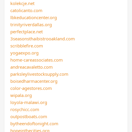
kolekcje.net
catolicanto.com
lbkeducationcenter.org
trinityriverdallas.org
perfectplace.net
3seasonsthaibistrooakland.com
scribblefire.com
yogaexpo.org
home-careassociates.com
andreacavaletto.com
parksleylivestocksupply.com
boisedharmacenter.org
color-agestores.com
wipala.org
loyola-malawi.org
rosychicc.com
outpostboats.com
bytheendoftonight.com
hopeinthecities.org