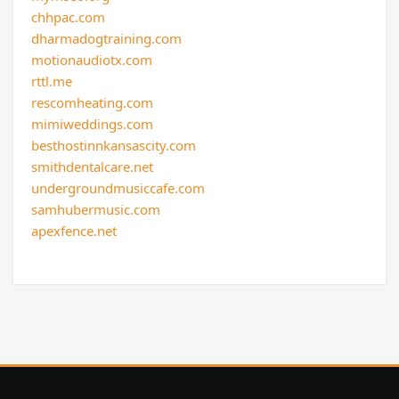
chhpac.com
dharmadogtraining.com
motionaudiotx.com
rttl.me
rescomheating.com
mimiweddings.com
besthostinnkansascity.com
smithdentalcare.net
undergroundmusiccafe.com
samhubermusic.com
apexfence.net