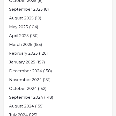
October 2025
(8)
September 2025
(8)
August 2025
(10)
May 2025
(104)
April 2025
(150)
March 2025
(155)
February 2025
(120)
January 2025
(157)
December 2024
(158)
November 2024
(151)
October 2024
(152)
September 2024
(148)
August 2024
(155)
July 2024
(125)