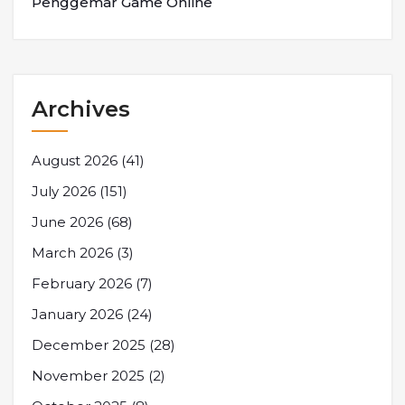
Penggemar Game Online
Archives
August 2026
(41)
July 2026
(151)
June 2026
(68)
March 2026
(3)
February 2026
(7)
January 2026
(24)
December 2025
(28)
November 2025
(2)