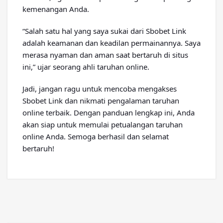
kemenangan Anda.
“Salah satu hal yang saya sukai dari Sbobet Link
adalah keamanan dan keadilan permainannya. Saya
merasa nyaman dan aman saat bertaruh di situs
ini,” ujar seorang ahli taruhan online.
Jadi, jangan ragu untuk mencoba mengakses
Sbobet Link dan nikmati pengalaman taruhan
online terbaik. Dengan panduan lengkap ini, Anda
akan siap untuk memulai petualangan taruhan
online Anda. Semoga berhasil dan selamat
bertaruh!