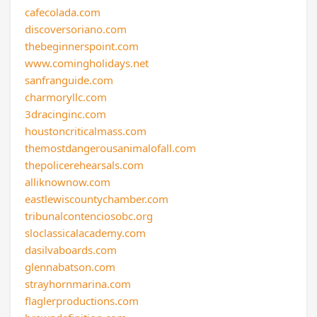
cafecolada.com
discoversoriano.com
thebeginnerspoint.com
www.comingholidays.net
sanfranguide.com
charmoryllc.com
3dracinginc.com
houstoncriticalmass.com
themostdangerousanimalofall.com
thepolicerehearsals.com
alliknownow.com
eastlewiscountychamber.com
tribunalcontenciosobc.org
sloclassicalacademy.com
dasilvaboards.com
glennabatson.com
strayhornmarina.com
flaglerproductions.com