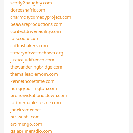
scotty2naughty.com
doreeshafrir.com
charmcitycomedyproject.com
beawareproductions.com
contextdrivenagility.com
ibikeoulu.com
coffinshakers.com
stmaryofczestochowa.org
justicejudifrench.com
thewanderingbridge.com
themalleablemom.com
kennethcoletime.com
hungryburlington.com
brunswickatlongstown.com
tartinemaplecuisine.com
janekramer.net
nizi-sushi.com
art-mengo.com
gaiaprimeradio.com