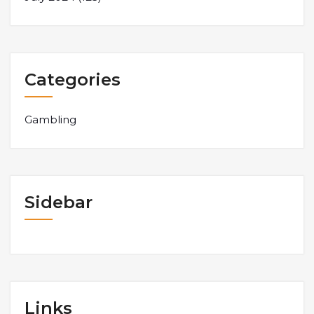
Categories
Gambling
Sidebar
Links