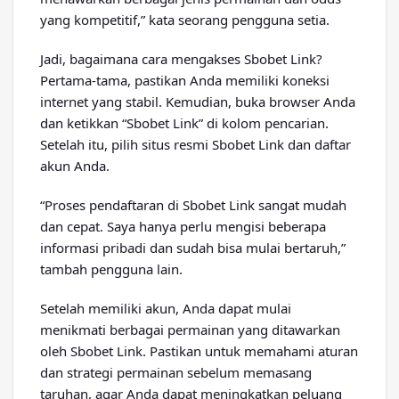
yang kompetitif,” kata seorang pengguna setia.
Jadi, bagaimana cara mengakses Sbobet Link?
Pertama-tama, pastikan Anda memiliki koneksi
internet yang stabil. Kemudian, buka browser Anda
dan ketikkan “Sbobet Link” di kolom pencarian.
Setelah itu, pilih situs resmi Sbobet Link dan daftar
akun Anda.
“Proses pendaftaran di Sbobet Link sangat mudah
dan cepat. Saya hanya perlu mengisi beberapa
informasi pribadi dan sudah bisa mulai bertaruh,”
tambah pengguna lain.
Setelah memiliki akun, Anda dapat mulai
menikmati berbagai permainan yang ditawarkan
oleh Sbobet Link. Pastikan untuk memahami aturan
dan strategi permainan sebelum memasang
taruhan, agar Anda dapat meningkatkan peluang