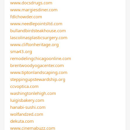
www.docsdrugs.com
www.margiesdiner.com
fdlchowder.com
www.needlepointsltd.com
bullandbirdsteakhouse.com
lascolinasplasticsurgery.com
www.cliftonheritage.org
sma43.org
remodelingchicagoonline.com
brentwoodyogacenter.com
www.tiptonlandscaping.com
steppingupstewardship.org
ccvoptica.com
washingtonlehigh.com
luigisbakery.com
hanabi-sushi.com
wolfandzed.com
dekuta.com
www.cinemabuzz.com