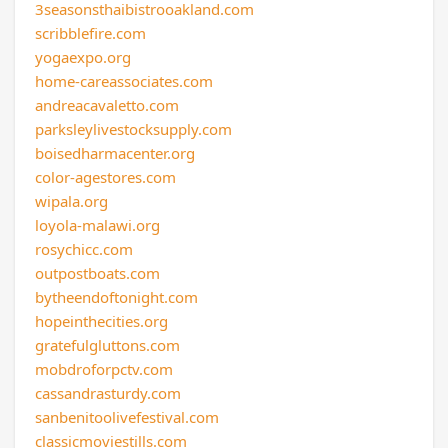
3seasonsthaibistrooakland.com
scribblefire.com
yogaexpo.org
home-careassociates.com
andreacavaletto.com
parksleylivestocksupply.com
boisedharmacenter.org
color-agestores.com
wipala.org
loyola-malawi.org
rosychicc.com
outpostboats.com
bytheendoftonight.com
hopeinthecities.org
gratefulgluttons.com
mobdroforpctv.com
cassandrasturdy.com
sanbenitoolivefestival.com
classicmoviestills.com