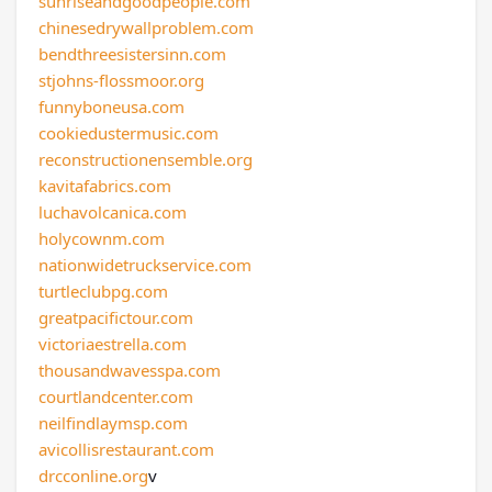
sunriseandgoodpeople.com
chinesedrywallproblem.com
bendthreesistersinn.com
stjohns-flossmoor.org
funnyboneusa.com
cookiedustermusic.com
reconstructionensemble.org
kavitafabrics.com
luchavolcanica.com
holycownm.com
nationwidetruckservice.com
turtleclubpg.com
greatpacifictour.com
victoriaestrella.com
thousandwavesspa.com
courtlandcenter.com
neilfindlaymsp.com
avicollisrestaurant.com
drcconline.org
v