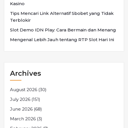
Kasino
Tips Mencari Link Alternatif Sbobet yang Tidak
Terblokir
Slot Demo IDN Play: Cara Bermain dan Menang
Mengenal Lebih Jauh tentang RTP Slot Hari Ini
Archives
August 2026
(30)
July 2026
(151)
June 2026
(68)
March 2026
(3)