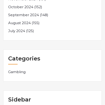
October 2024
(152)
September 2024
(148)
August 2024
(155)
July 2024
(125)
Categories
Gambling
Sidebar