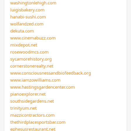
washingtonlehigh.com
luigisbakery.com
hanabi-sushi.com
wolfandzed.com
dekuta.com
www.cinemabuzz.com
mixdepot.net
rosewoodmcs.com
sycamorehistory.org
cornerstonerealty.net
www.consciousnessandbiofeedback.org
www.iamzowilliams.com
www.hastingsgardencenter.com
pianoexplorer.net
southsidegardens.net
trinityum.net
mazzicontractors.com
thethirdplacesportsbar.com
ephesusrestaurant.net