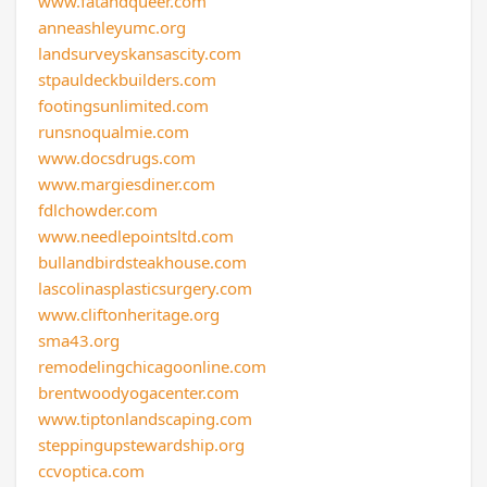
www.fatandqueer.com
anneashleyumc.org
landsurveyskansascity.com
stpauldeckbuilders.com
footingsunlimited.com
runsnoqualmie.com
www.docsdrugs.com
www.margiesdiner.com
fdlchowder.com
www.needlepointsltd.com
bullandbirdsteakhouse.com
lascolinasplasticsurgery.com
www.cliftonheritage.org
sma43.org
remodelingchicagoonline.com
brentwoodyogacenter.com
www.tiptonlandscaping.com
steppingupstewardship.org
ccvoptica.com