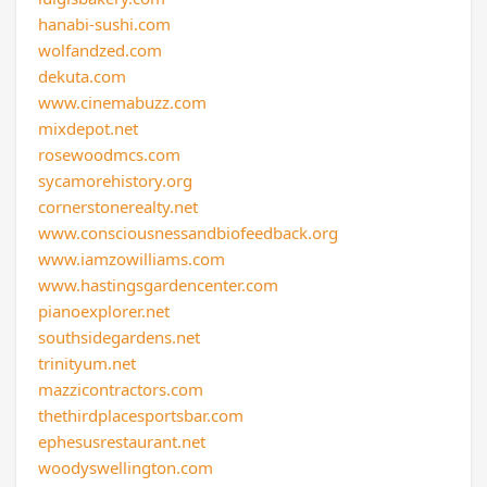
hanabi-sushi.com
wolfandzed.com
dekuta.com
www.cinemabuzz.com
mixdepot.net
rosewoodmcs.com
sycamorehistory.org
cornerstonerealty.net
www.consciousnessandbiofeedback.org
www.iamzowilliams.com
www.hastingsgardencenter.com
pianoexplorer.net
southsidegardens.net
trinityum.net
mazzicontractors.com
thethirdplacesportsbar.com
ephesusrestaurant.net
woodyswellington.com