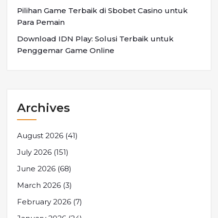
Pilihan Game Terbaik di Sbobet Casino untuk
Para Pemain
Download IDN Play: Solusi Terbaik untuk
Penggemar Game Online
Archives
August 2026
(41)
July 2026
(151)
June 2026
(68)
March 2026
(3)
February 2026
(7)