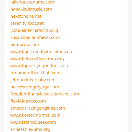
lakehoustonumc.com
habakkukmusic.com
nexttonone.net
serenityhbot.net
joshuainternational.org
susansnailandfacial.com
pen-prop.com
www.tigertrendsprinceton.com
www.fathers4freedom.org
www.topperlyngundogs.com
runningoftheelkhalf.com
jeffdunaheerealty.com
peacestrengthyoga.com
freedomfinancialsolutionsinc.com
flexfoldtraps.com
amendsracingengines.com
www.kortormorthai.com
www.fatandqueer.com
anneashleyumc.org