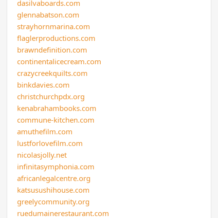
dasilvaboards.com
glennabatson.com
strayhornmarina.com
flaglerproductions.com
brawndefinition.com
continentalicecream.com
crazycreekquilts.com
binkdavies.com
christchurchpdx.org
kenabrahambooks.com
commune-kitchen.com
amuthefilm.com
lustforlovefilm.com
nicolasjolly.net
infinitasymphonia.com
africanlegalcentre.org
katsusushihouse.com
greelycommunity.org
ruedumainerestaurant.com