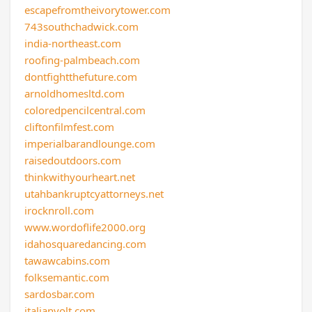
escapefromtheivorytower.com
743southchadwick.com
india-northeast.com
roofing-palmbeach.com
dontfightthefuture.com
arnoldhomesltd.com
coloredpencilcentral.com
cliftonfilmfest.com
imperialbarandlounge.com
raisedoutdoors.com
thinkwithyourheart.net
utahbankruptcyattorneys.net
irocknroll.com
www.wordoflife2000.org
idahosquaredancing.com
tawawcabins.com
folksemantic.com
sardosbar.com
italianvolt.com