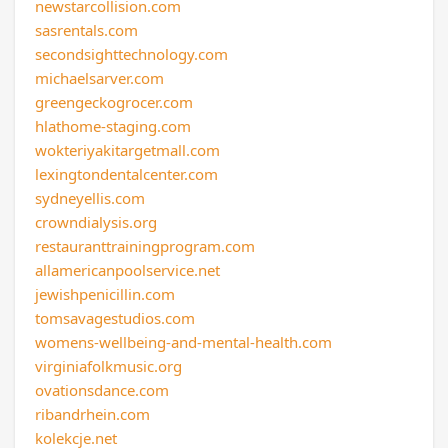
newstarcollision.com
sasrentals.com
secondsighttechnology.com
michaelsarver.com
greengeckogrocer.com
hlathome-staging.com
wokteriyakitargetmall.com
lexingtondentalcenter.com
sydneyellis.com
crowndialysis.org
restauranttrainingprogram.com
allamericanpoolservice.net
jewishpenicillin.com
tomsavagestudios.com
womens-wellbeing-and-mental-health.com
virginiafolkmusic.org
ovationsdance.com
ribandrhein.com
kolekcje.net