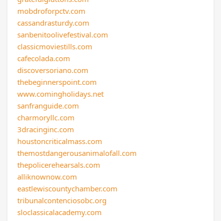
mobdroforpctv.com
cassandrasturdy.com
sanbenitoolivefestival.com
classicmoviestills.com
cafecolada.com
discoversoriano.com
thebeginnerspoint.com
www.comingholidays.net
sanfranguide.com
charmoryllc.com
3dracinginc.com
houstoncriticalmass.com
themostdangerousanimalofall.com
thepolicerehearsals.com
alliknownow.com
eastlewiscountychamber.com
tribunalcontenciosobc.org
sloclassicalacademy.com