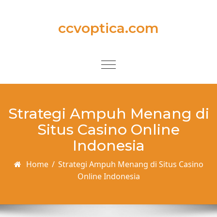
Skip to content
ccvoptica.com
Toggle
navigation
Strategi Ampuh Menang di
Situs Casino Online
Indonesia
Home
/
Strategi Ampuh Menang di Situs Casino
Online Indonesia