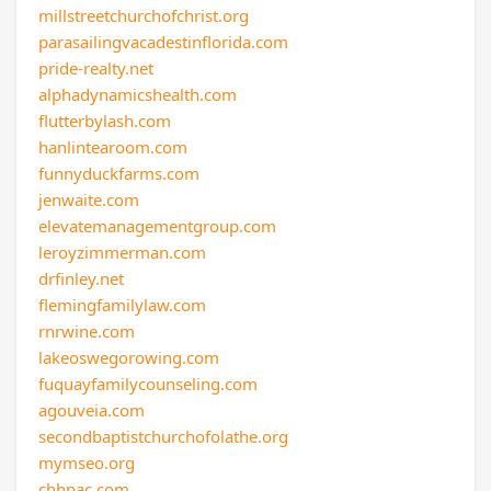
millstreetchurchofchrist.org
parasailingvacadestinflorida.com
pride-realty.net
alphadynamicshealth.com
flutterbylash.com
hanlintearoom.com
funnyduckfarms.com
jenwaite.com
elevatemanagementgroup.com
leroyzimmerman.com
drfinley.net
flemingfamilylaw.com
rnrwine.com
lakeoswegorowing.com
fuquayfamilycounseling.com
agouveia.com
secondbaptistchurchofolathe.org
mymseo.org
chhpac.com