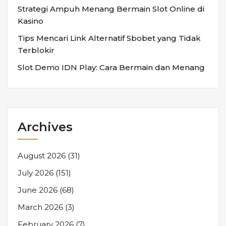
Strategi Ampuh Menang Bermain Slot Online di
Kasino
Tips Mencari Link Alternatif Sbobet yang Tidak
Terblokir
Slot Demo IDN Play: Cara Bermain dan Menang
Archives
August 2026
(31)
July 2026
(151)
June 2026
(68)
March 2026
(3)
February 2026
(7)