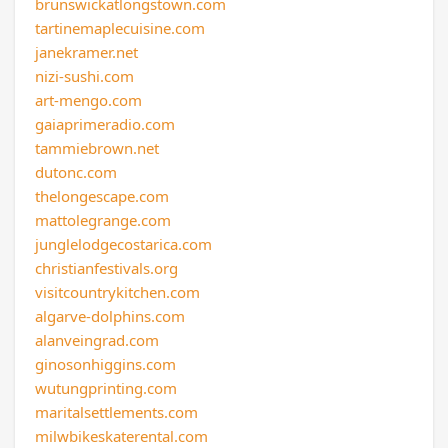
brunswickatlongstown.com
tartinemaplecuisine.com
janekramer.net
nizi-sushi.com
art-mengo.com
gaiaprimeradio.com
tammiebrown.net
dutonc.com
thelongescape.com
mattolegrange.com
junglelodgecostarica.com
christianfestivals.org
visitcountrykitchen.com
algarve-dolphins.com
alanveingrad.com
ginosonhiggins.com
wutungprinting.com
maritalsettlements.com
milwbikeskaterental.com