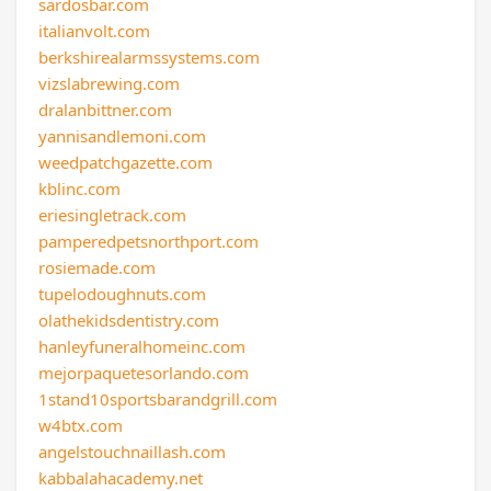
sardosbar.com
italianvolt.com
berkshirealarmssystems.com
vizslabrewing.com
dralanbittner.com
yannisandlemoni.com
weedpatchgazette.com
kblinc.com
eriesingletrack.com
pamperedpetsnorthport.com
rosiemade.com
tupelodoughnuts.com
olathekidsdentistry.com
hanleyfuneralhomeinc.com
mejorpaquetesorlando.com
1stand10sportsbarandgrill.com
w4btx.com
angelstouchnaillash.com
kabbalahacademy.net