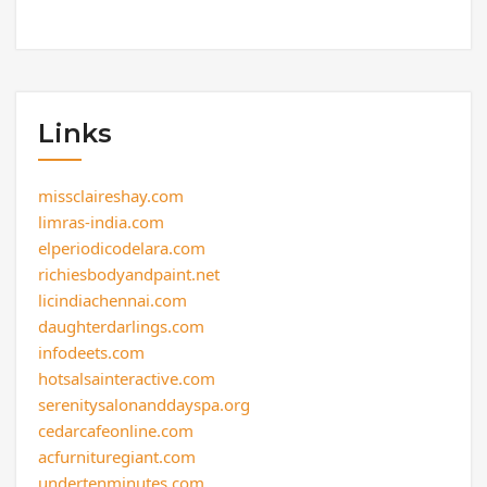
Links
missclaireshay.com
limras-india.com
elperiodicodelara.com
richiesbodyandpaint.net
licindiachennai.com
daughterdarlings.com
infodeets.com
hotsalsainteractive.com
serenitysalonanddayspa.org
cedarcafeonline.com
acfurnituregiant.com
undertenminutes.com