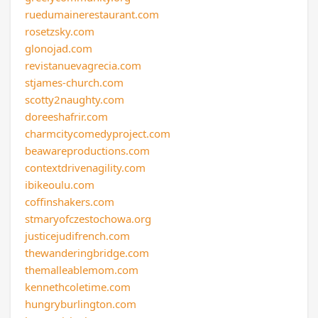
ruedumainerestaurant.com
rosetzsky.com
glonojad.com
revistanuevagrecia.com
stjames-church.com
scotty2naughty.com
doreeshafrir.com
charmcitycomedyproject.com
beawareproductions.com
contextdrivenagility.com
ibikeoulu.com
coffinshakers.com
stmaryofczestochowa.org
justicejudifrench.com
thewanderingbridge.com
themalleablemom.com
kennethcoletime.com
hungryburlington.com