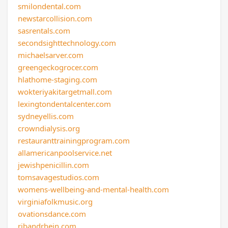
smilondental.com
newstarcollision.com
sasrentals.com
secondsighttechnology.com
michaelsarver.com
greengeckogrocer.com
hlathome-staging.com
wokteriyakitargetmall.com
lexingtondentalcenter.com
sydneyellis.com
crowndialysis.org
restauranttrainingprogram.com
allamericanpoolservice.net
jewishpenicillin.com
tomsavagestudios.com
womens-wellbeing-and-mental-health.com
virginiafolkmusic.org
ovationsdance.com
ribandrhein.com