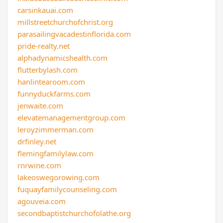
carsinkauai.com
millstreetchurchofchrist.org
parasailingvacadestinflorida.com
pride-realty.net
alphadynamicshealth.com
flutterbylash.com
hanlintearoom.com
funnyduckfarms.com
jenwaite.com
elevatemanagementgroup.com
leroyzimmerman.com
drfinley.net
flemingfamilylaw.com
rnrwine.com
lakeoswegorowing.com
fuquayfamilycounseling.com
agouveia.com
secondbaptistchurchofolathe.org