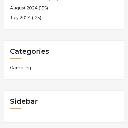
August 2024
(155)
July 2024
(125)
Categories
Gambling
Sidebar