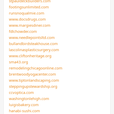
stpauldeckbuilders.com
footingsunlimited.com
runsnoqualmie.com
www.docsdrugs.com
www.margiesdiner.com
fdlchowder.com
www.needlepointsltd.com
bullandbirdsteakhouse.com
lascolinasplasticsurgery.com
www.cliftonheritage.org
sma43.org
remodelingchicagoonline.com
brentwoodyogacenter.com
www.tiptonlandscaping.com
steppingupstewardship.org
ccvoptica.com
washingtonlehigh.com
luigisbakery.com
hanabi-sushi.com