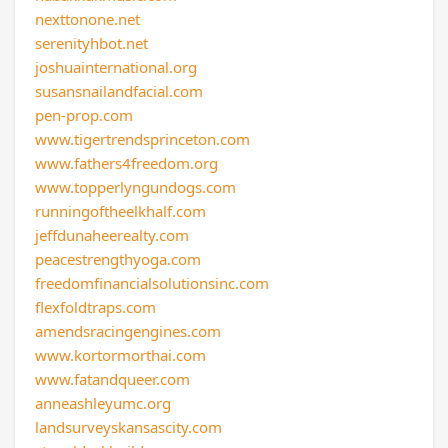
nexttonone.net
serenityhbot.net
joshuainternational.org
susansnailandfacial.com
pen-prop.com
www.tigertrendsprinceton.com
www.fathers4freedom.org
www.topperlyngundogs.com
runningoftheelkhalf.com
jeffdunaheerealty.com
peacestrengthyoga.com
freedomfinancialsolutionsinc.com
flexfoldtraps.com
amendsracingengines.com
www.kortormorthai.com
www.fatandqueer.com
anneashleyumc.org
landsurveyskansascity.com