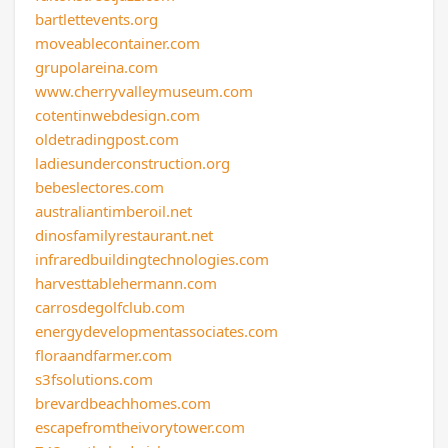
bartlettevents.org
moveablecontainer.com
grupolareina.com
www.cherryvalleymuseum.com
cotentinwebdesign.com
oldetradingpost.com
ladiesunderconstruction.org
bebeslectores.com
australiantimberoil.net
dinosfamilyrestaurant.net
infraredbuildingtechnologies.com
harvesttablehermann.com
carrosdegolfclub.com
energydevelopmentassociates.com
floraandfarmer.com
s3fsolutions.com
brevardbeachhomes.com
escapefromtheivorytower.com