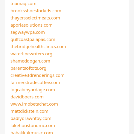
tnamag.com
brooksshoesforkids.com
thayersselectmeats.com
aporiasolutions.com
segwaywpa.com
gulfcoastpalapas.com
thebridgehealthclinics.com
waterlinewriters.org
shameddogan.com
parentsoftots.org
creative3drenderings.com
farmerstradecoffee.com
logcabinyardage.com
davidboers.com
www.imobetachat.com
mattdickstein.com
badlydrawntoy.com
lakehoustonumc.com
habakkukmusic.com