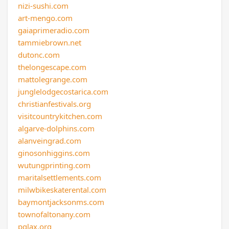
nizi-sushi.com
art-mengo.com
gaiaprimeradio.com
tammiebrown.net
dutonc.com
thelongescape.com
mattolegrange.com
junglelodgecostarica.com
christianfestivals.org
visitcountrykitchen.com
algarve-dolphins.com
alanveingrad.com
ginosonhiggins.com
wutungprinting.com
maritalsettlements.com
milwbikeskaterental.com
baymontjacksonms.com
townofaltonany.com
pglax.org