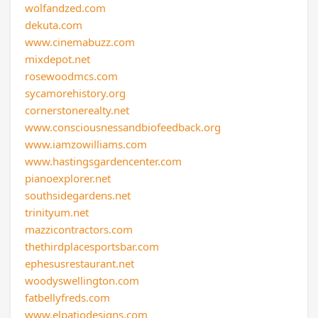
wolfandzed.com
dekuta.com
www.cinemabuzz.com
mixdepot.net
rosewoodmcs.com
sycamorehistory.org
cornerstonerealty.net
www.consciousnessandbiofeedback.org
www.iamzowilliams.com
www.hastingsgardencenter.com
pianoexplorer.net
southsidegardens.net
trinityum.net
mazzicontractors.com
thethirdplacesportsbar.com
ephesusrestaurant.net
woodyswellington.com
fatbellyfreds.com
www.elpatiodesigns.com