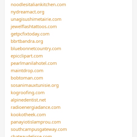
noodlesitaliankitchen.com
nydreamact.org
unagisushimetairie.com
jewelflashtattoos.com
getpcfixtoday.com
bbrtbandra.org
bluebonnetcountry.com
epicclipart.com
pearlmanilahotel.com
maintdrop.com
bobtoman.com
sosanimauxtunisie.org
kogroofing.com
alpinedentist.net
radioenergiadance.com
kookotheek.com
panayiotislamprou.com
southcampusgateway.com
chateaudelisse.com