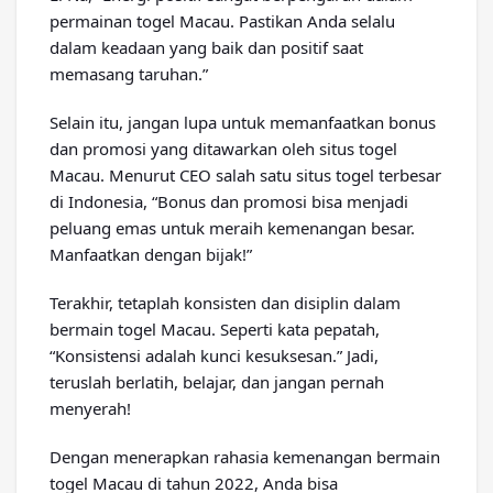
permainan togel Macau. Pastikan Anda selalu
dalam keadaan yang baik dan positif saat
memasang taruhan.”
Selain itu, jangan lupa untuk memanfaatkan bonus
dan promosi yang ditawarkan oleh situs togel
Macau. Menurut CEO salah satu situs togel terbesar
di Indonesia, “Bonus dan promosi bisa menjadi
peluang emas untuk meraih kemenangan besar.
Manfaatkan dengan bijak!”
Terakhir, tetaplah konsisten dan disiplin dalam
bermain togel Macau. Seperti kata pepatah,
“Konsistensi adalah kunci kesuksesan.” Jadi,
teruslah berlatih, belajar, dan jangan pernah
menyerah!
Dengan menerapkan rahasia kemenangan bermain
togel Macau di tahun 2022, Anda bisa