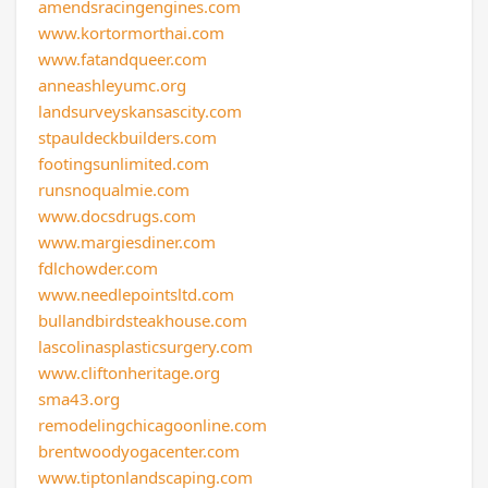
amendsracingengines.com
www.kortormorthai.com
www.fatandqueer.com
anneashleyumc.org
landsurveyskansascity.com
stpauldeckbuilders.com
footingsunlimited.com
runsnoqualmie.com
www.docsdrugs.com
www.margiesdiner.com
fdlchowder.com
www.needlepointsltd.com
bullandbirdsteakhouse.com
lascolinasplasticsurgery.com
www.cliftonheritage.org
sma43.org
remodelingchicagoonline.com
brentwoodyogacenter.com
www.tiptonlandscaping.com