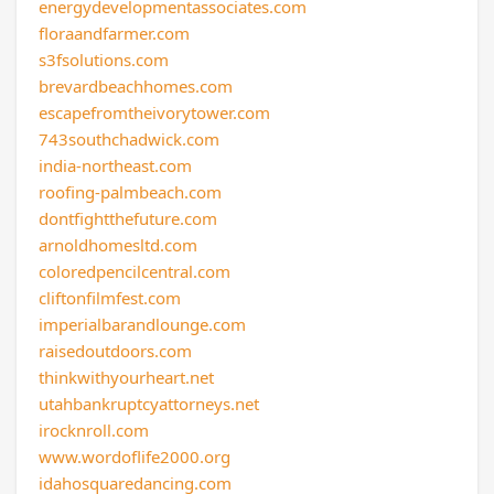
energydevelopmentassociates.com
floraandfarmer.com
s3fsolutions.com
brevardbeachhomes.com
escapefromtheivorytower.com
743southchadwick.com
india-northeast.com
roofing-palmbeach.com
dontfightthefuture.com
arnoldhomesltd.com
coloredpencilcentral.com
cliftonfilmfest.com
imperialbarandlounge.com
raisedoutdoors.com
thinkwithyourheart.net
utahbankruptcyattorneys.net
irocknroll.com
www.wordoflife2000.org
idahosquaredancing.com