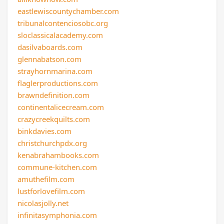
eastlewiscountychamber.com
tribunalcontenciosobc.org
sloclassicalacademy.com
dasilvaboards.com
glennabatson.com
strayhornmarina.com
flaglerproductions.com
brawndefinition.com
continentalicecream.com
crazycreekquilts.com
binkdavies.com
christchurchpdx.org
kenabrahambooks.com
commune-kitchen.com
amuthefilm.com
lustforlovefilm.com
nicolasjolly.net
infinitasymphonia.com