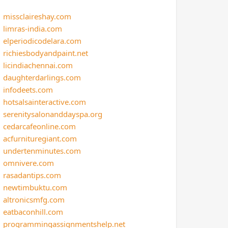
missclaireshay.com
limras-india.com
elperiodicodelara.com
richiesbodyandpaint.net
licindiachennai.com
daughterdarlings.com
infodeets.com
hotsalsainteractive.com
serenitysalonanddayspa.org
cedarcafeonline.com
acfurnituregiant.com
undertenminutes.com
omnivere.com
rasadantips.com
newtimbuktu.com
altronicsmfg.com
eatbaconhill.com
programmingassignmentshelp.net