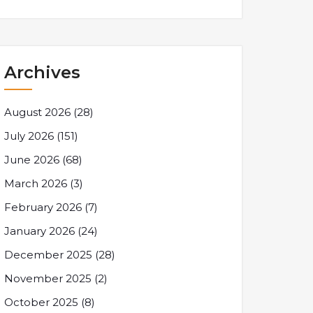
Archives
August 2026
(28)
July 2026
(151)
June 2026
(68)
March 2026
(3)
February 2026
(7)
January 2026
(24)
December 2025
(28)
November 2025
(2)
October 2025
(8)