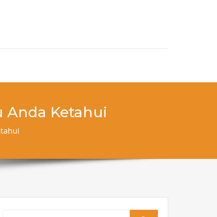
lu Anda Ketahui
etahui