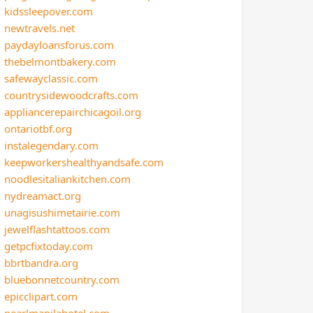
kidssleepover.com
newtravels.net
paydayloansforus.com
thebelmontbakery.com
safewayclassic.com
countrysidewoodcrafts.com
appliancerepairchicagoil.org
ontariotbf.org
instalegendary.com
keepworkershealthyandsafe.com
noodlesitaliankitchen.com
nydreamact.org
unagisushimetairie.com
jewelflashtattoos.com
getpcfixtoday.com
bbrtbandra.org
bluebonnetcountry.com
epicclipart.com