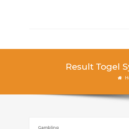
Skip to content
Result Togel S
H
Gambling