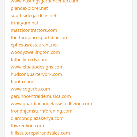
www.hastingsgardencenter.com
pianoexplorer.net
southsidegardens.net
trinityum.net
mazzicontractors.com
thethirdplacesportsbar.com
ephesusrestaurant.net
woodyswellington.com
fatbellyfreds.com
www.elpatiodesigns.com
hudsonquarteryork.com
fibota.com
www.cdgerba.com
parunocentraldemusica.com
www.guardianangelassistedliving.com
trondhjemsturnforening.com
diamondplazakenya.com
tbwredlion.com
billsautorepairandsales.com