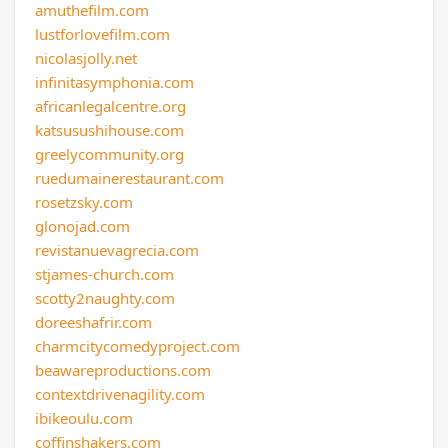
amuthefilm.com
lustforlovefilm.com
nicolasjolly.net
infinitasymphonia.com
africanlegalcentre.org
katsusushihouse.com
greelycommunity.org
ruedumainerestaurant.com
rosetzsky.com
glonojad.com
revistanuevagrecia.com
stjames-church.com
scotty2naughty.com
doreeshafrir.com
charmcitycomedyproject.com
beawareproductions.com
contextdrivenagility.com
ibikeoulu.com
coffinshakers.com