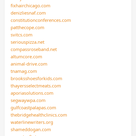
fixhairchicago.com
denizliesnaf.com
constitutionconferences.com
patthecope.com
svitcs.com
seriouspizza.net
compassroseband.net
altumcore.com
animal-drive.com
tnamag.com
brooksshoesforkids.com
thayersselectmeats.com
aporiasolutions.com
segwaywpa.com
gulfcoastpalapas.com
thebridgehealthclinics.com
waterlinewriters.org
shameddogan.com