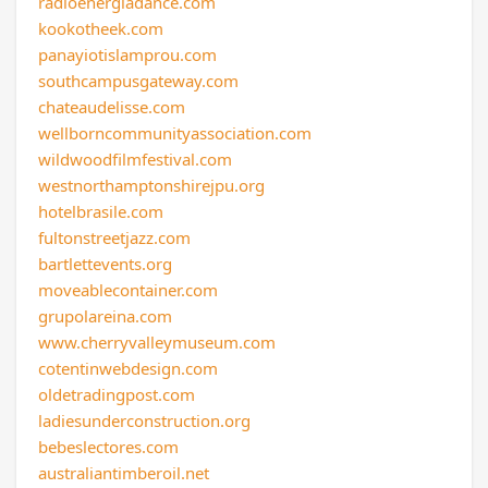
radioenergiadance.com
kookotheek.com
panayiotislamprou.com
southcampusgateway.com
chateaudelisse.com
wellborncommunityassociation.com
wildwoodfilmfestival.com
westnorthamptonshirejpu.org
hotelbrasile.com
fultonstreetjazz.com
bartlettevents.org
moveablecontainer.com
grupolareina.com
www.cherryvalleymuseum.com
cotentinwebdesign.com
oldetradingpost.com
ladiesunderconstruction.org
bebeslectores.com
australiantimberoil.net