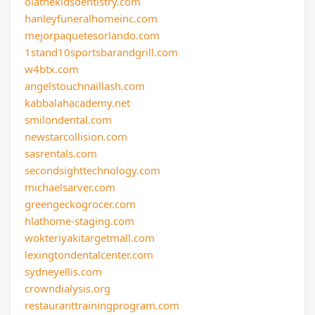
olathekidsdentistry.com
hanleyfuneralhomeinc.com
mejorpaquetesorlando.com
1stand10sportsbarandgrill.com
w4btx.com
angelstouchnaillash.com
kabbalahacademy.net
smilondental.com
newstarcollision.com
sasrentals.com
secondsighttechnology.com
michaelsarver.com
greengeckogrocer.com
hlathome-staging.com
wokteriyakitargetmall.com
lexingtondentalcenter.com
sydneyellis.com
crowndialysis.org
restauranttrainingprogram.com