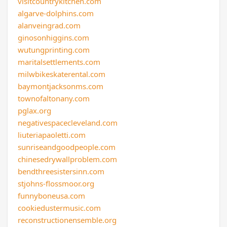
visitcountrykitchen.com
algarve-dolphins.com
alanveingrad.com
ginosonhiggins.com
wutungprinting.com
maritalsettlements.com
milwbikeskaterental.com
baymontjacksonms.com
townofaltonany.com
pglax.org
negativespacecleveland.com
liuteriapaoletti.com
sunriseandgoodpeople.com
chinesedrywallproblem.com
bendthreesistersinn.com
stjohns-flossmoor.org
funnyboneusa.com
cookiedustermusic.com
reconstructionensemble.org