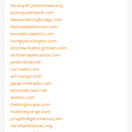
stmaryofczestochowa.org
justicejudifrench.com
thewanderingbridge.com
themalleablemom.com
kennethcoletime.com
hungryburlington.com
brunswickatlongstown.com
tartinemaplecuisine.com
janekramer.net
nizi-sushi.com
art-mengo.com
gaiaprimeradio.com
tammiebrown.net
dutonc.com
thelongescape.com
mattolegrange.com
junglelodgecostarica.com
christianfestivals.org