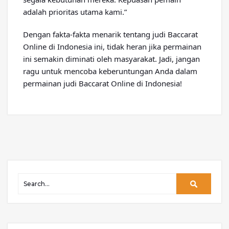
adalah prioritas utama kami.”
Dengan fakta-fakta menarik tentang judi Baccarat
Online di Indonesia ini, tidak heran jika permainan
ini semakin diminati oleh masyarakat. Jadi, jangan
ragu untuk mencoba keberuntungan Anda dalam
permainan judi Baccarat Online di Indonesia!