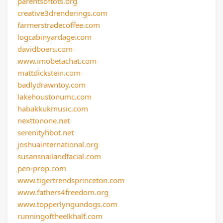
parentsoftots.org
creative3drenderings.com
farmerstradecoffee.com
logcabinyardage.com
davidboers.com
www.imobetachat.com
mattdickstein.com
badlydrawntoy.com
lakehoustonumc.com
habakkukmusic.com
nexttonone.net
serenityhbot.net
joshuainternational.org
susansnailandfacial.com
pen-prop.com
www.tigertrendsprinceton.com
www.fathers4freedom.org
www.topperlyngundogs.com
runningoftheelkhalf.com