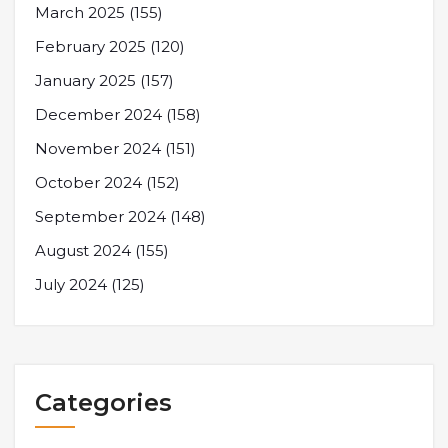
March 2025
(155)
February 2025
(120)
January 2025
(157)
December 2024
(158)
November 2024
(151)
October 2024
(152)
September 2024
(148)
August 2024
(155)
July 2024
(125)
Categories