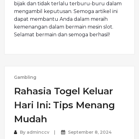
bijak dan tidak terlalu terburu-buru dalam
mengambil keputusan. Semoga artikel ini
dapat membantu Anda dalam meraih
kemenangan dalam bermain mesin slot.
Selamat bermain dan semoga berhasil!
Gambling
Rahasia Togel Keluar
Hari Ini: Tips Menang
Mudah
By
adminccv
September 8, 2024