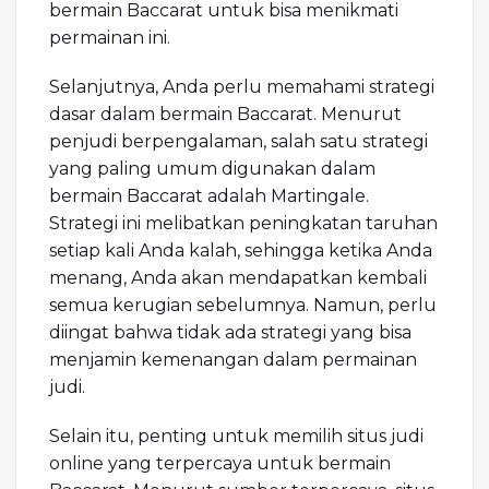
bermain Baccarat untuk bisa menikmati
permainan ini.
Selanjutnya, Anda perlu memahami strategi
dasar dalam bermain Baccarat. Menurut
penjudi berpengalaman, salah satu strategi
yang paling umum digunakan dalam
bermain Baccarat adalah Martingale.
Strategi ini melibatkan peningkatan taruhan
setiap kali Anda kalah, sehingga ketika Anda
menang, Anda akan mendapatkan kembali
semua kerugian sebelumnya. Namun, perlu
diingat bahwa tidak ada strategi yang bisa
menjamin kemenangan dalam permainan
judi.
Selain itu, penting untuk memilih situs judi
online yang terpercaya untuk bermain