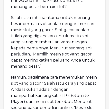
bahwa ada rahasia khusus untuk bisa
menang besar bermain slot?
Salah satu rahasia utama untuk menang
besar bermain slot adalah dengan mencari
mesin slot yang gacor. Slot gacor adalah
istilah yang digunakan untuk mesin slot
yang sering memberikan kemenangan
kepada pemainnya. Menurut seorang ahli
perjudian, “Memilih mesin slot yang gacor
dapat meningkatkan peluang Anda untuk
menang besar.”
Namun, bagaimana cara menemukan mesin
slot yang gacor? Salah satu cara yang dapat
Anda lakukan adalah dengan
memperhatikan tingkat RTP (Return to
Player) dari mesin slot tersebut. Menurut
seorang pakar perjudian online, “Mesin slot