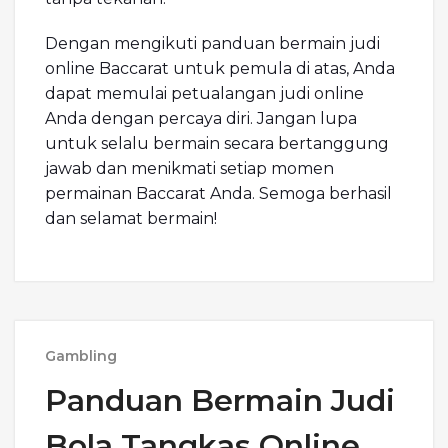
Dengan mengikuti panduan bermain judi
online Baccarat untuk pemula di atas, Anda
dapat memulai petualangan judi online
Anda dengan percaya diri. Jangan lupa
untuk selalu bermain secara bertanggung
jawab dan menikmati setiap momen
permainan Baccarat Anda. Semoga berhasil
dan selamat bermain!
Gambling
Panduan Bermain Judi
Bola Tangkas Online