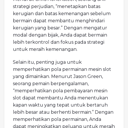
strategi perjudian, “menetapkan batas
kerugian dan batas kemenangan sebelum
bermain dapat membantu menghindari
kerugian yang besar.” Dengan mengatur
modal dengan bijak, Anda dapat bermain
lebih terkontrol dan fokus pada strategi
untuk meraih kemenangan.
Selain itu, penting juga untuk
memperhatikan pola permainan mesin slot
yang dimainkan. Menurut Jason Green,
seorang pemain berpengalaman,
“memperhatikan pola pembayaran mesin
slot dapat membantu Anda menentukan
kapan waktu yang tepat untuk bertaruh
lebih besar atau berhenti bermain.” Dengan
memperhatikan pola permainan, Anda
dapat meningkatkan peluang untuk meraih