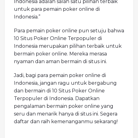
Indonesia adalah salah satu pilihan terbaik
untuk para pemain poker online di
Indonesia.”
Para pemain poker online pun setuju bahwa
10 Situs Poker Online Terpopuler di
Indonesia merupakan pilihan terbaik untuk
bermain poker online. Mereka merasa
nyaman dan aman bermain di situs ini.
Jadi, bagi para pemain poker online di
Indonesia, jangan ragu untuk bergabung
dan bermain di 10 Situs Poker Online
Terpopuler di Indonesia. Dapatkan
pengalaman bermain poker online yang
seru dan menarik hanya di situs ini. Segera
daftar dan raih kemenanganmu sekarang!