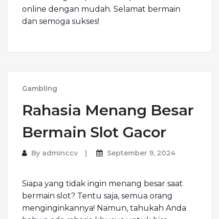
online dengan mudah. Selamat bermain
dan semoga sukses!
Gambling
Rahasia Menang Besar
Bermain Slot Gacor
By
adminccv
September 9, 2024
Siapa yang tidak ingin menang besar saat
bermain slot? Tentu saja, semua orang
menginginkannya! Namun, tahukah Anda