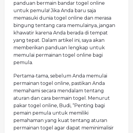
panduan bermain bandar togel online
untuk pemula! Jika Anda baru saja
memasuki dunia togel online dan merasa
bingung tentang cara memulainya, jangan
khawatir karena Anda berada di tempat
yang tepat. Dalam artikel ini, saya akan
memberikan panduan lengkap untuk
memulai permainan togel online bagi
pemula.
Pertama-tama, sebelum Anda memulai
permainan togel online, pastikan Anda
memahami secara mendalam tentang
aturan dan cara bermain togel. Menurut
pakar togel online, Budi, “Penting bagi
pemain pemula untuk memiliki
pemahaman yang kuat tentang aturan
permainan togel agar dapat meminimalisir