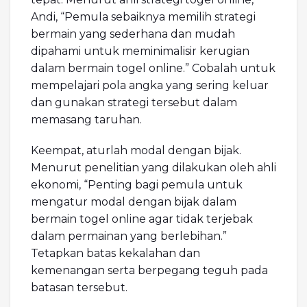
Andi, “Pemula sebaiknya memilih strategi
bermain yang sederhana dan mudah
dipahami untuk meminimalisir kerugian
dalam bermain togel online.” Cobalah untuk
mempelajari pola angka yang sering keluar
dan gunakan strategi tersebut dalam
memasang taruhan.
Keempat, aturlah modal dengan bijak.
Menurut penelitian yang dilakukan oleh ahli
ekonomi, “Penting bagi pemula untuk
mengatur modal dengan bijak dalam
bermain togel online agar tidak terjebak
dalam permainan yang berlebihan.”
Tetapkan batas kekalahan dan
kemenangan serta berpegang teguh pada
batasan tersebut.