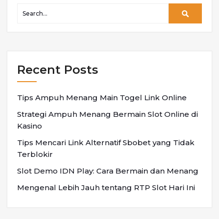
Recent Posts
Tips Ampuh Menang Main Togel Link Online
Strategi Ampuh Menang Bermain Slot Online di
Kasino
Tips Mencari Link Alternatif Sbobet yang Tidak
Terblokir
Slot Demo IDN Play: Cara Bermain dan Menang
Mengenal Lebih Jauh tentang RTP Slot Hari Ini