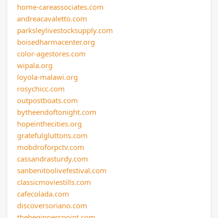
home-careassociates.com
andreacavaletto.com
parksleylivestocksupply.com
boisedharmacenter.org
color-agestores.com
wipala.org
loyola-malawi.org
rosychicc.com
outpostboats.com
bytheendoftonight.com
hopeinthecities.org
gratefulgluttons.com
mobdroforpctv.com
cassandrasturdy.com
sanbenitoolivefestival.com
classicmoviestills.com
cafecolada.com
discoversoriano.com
thebeginnerspoint.com