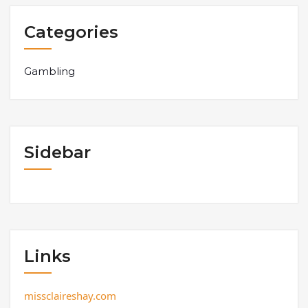
Categories
Gambling
Sidebar
Links
missclaireshay.com