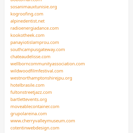
sosanimauxtunisie.org
kogroofing.com
alpinedentist.net
radioenergiadance.com
kookotheek.com
panayiotislamprou.com
southcampusgateway.com
chateaudelisse.com
wellborncommunityassociation.com
wildwoodfilmfestival.com
westnorthamptonshirejpu.org
hotelbrasile.com
fultonstreetjazz.com
bartlettevents.org
moveablecontainer.com
grupolareina.com
www.cherryvalleymuseum.com
cotentinwebdesign.com