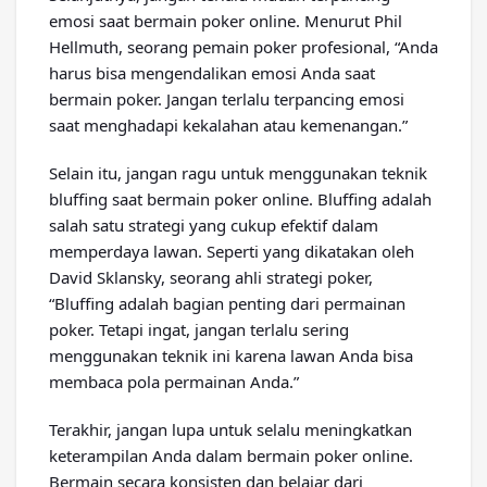
emosi saat bermain poker online. Menurut Phil
Hellmuth, seorang pemain poker profesional, “Anda
harus bisa mengendalikan emosi Anda saat
bermain poker. Jangan terlalu terpancing emosi
saat menghadapi kekalahan atau kemenangan.”
Selain itu, jangan ragu untuk menggunakan teknik
bluffing saat bermain poker online. Bluffing adalah
salah satu strategi yang cukup efektif dalam
memperdaya lawan. Seperti yang dikatakan oleh
David Sklansky, seorang ahli strategi poker,
“Bluffing adalah bagian penting dari permainan
poker. Tetapi ingat, jangan terlalu sering
menggunakan teknik ini karena lawan Anda bisa
membaca pola permainan Anda.”
Terakhir, jangan lupa untuk selalu meningkatkan
keterampilan Anda dalam bermain poker online.
Bermain secara konsisten dan belajar dari