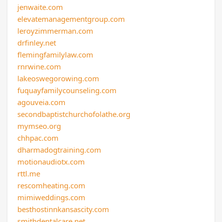
jenwaite.com
elevatemanagementgroup.com
leroyzimmerman.com
drfinley.net
flemingfamilylaw.com
rnrwine.com
lakeoswegorowing.com
fuquayfamilycounseling.com
agouveia.com
secondbaptistchurchofolathe.org
mymseo.org
chhpac.com
dharmadogtraining.com
motionaudiotx.com
rttl.me
rescomheating.com
mimiweddings.com
besthostinnkansascity.com
smithdentalcare.net