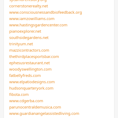
cornerstonerealty.net
www.consciousnessandbiofeedback.org
www.iamzowilliams.com
www.hastingsgardencenter.com
pianoexplorer.net
southsidegardens.net
trinityum.net
mazzicontractors.com
thethirdplacesportsbar.com
ephesusrestaurant.net
woodyswellington.com
fatbellyfreds.com
www.elpatiodesigns.com
hudsonquarteryork.com
fibota.com
www.cdgerba.com
parunocentraldemusica.com
www.guardianangelassistedliving.com