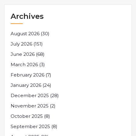
Archives
August 2026
(30)
July 2026
(151)
June 2026
(68)
March 2026
(3)
February 2026
(7)
January 2026
(24)
December 2025
(28)
November 2025
(2)
October 2025
(8)
September 2025
(8)