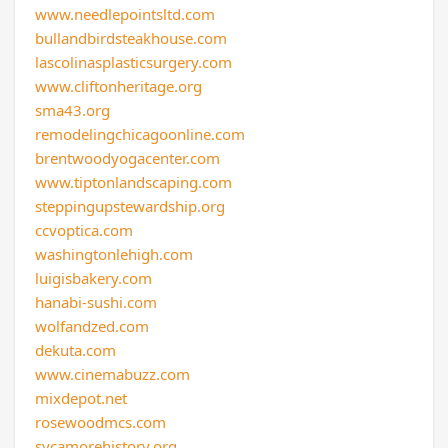
www.needlepointsltd.com
bullandbirdsteakhouse.com
lascolinasplasticsurgery.com
www.cliftonheritage.org
sma43.org
remodelingchicagoonline.com
brentwoodyogacenter.com
www.tiptonlandscaping.com
steppingupstewardship.org
ccvoptica.com
washingtonlehigh.com
luigisbakery.com
hanabi-sushi.com
wolfandzed.com
dekuta.com
www.cinemabuzz.com
mixdepot.net
rosewoodmcs.com
sycamorehistory.org