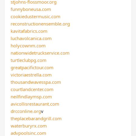
stjohns-flossmoor.org
funnyboneusa.com
cookiedustermusic.com
reconstructionensemble.org
kavitafabrics.com
luchavolcanica.com
holycownm.com
nationwidetruckservice.com
turtleclubpg.com
greatpacifictour.com
victoriaestrella.com
thousandwavesspa.com
courtlandcenter.com
neilfindlaymsp.com
avicollisrestaurant.com
drcconline.org
v
theplacebarandgrill.com
waterburyrx.com
advpoolsinc.com