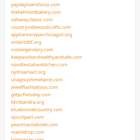
paydayloansforus.com
thebelmontbakery.com
safewayclassic.com
countrysidewoodcrafts.com
appliancerepairchicagoil.org
ontariotbf.org
instalegendary.com
keepworkershealthyandsafe.com
noodlesitaliankitchen.com
nydreamact.org
unagisushimetairie.com
jewelflashtattoos.com
getpcfixtoday.com
bbrtbandra.org
bluebonnetcountry.com
epicclipart.com
pearlmanilahotel.com
maintdrop.com
bobtoman.com