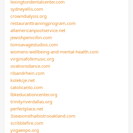
lexingtondentalcenter.com
sydneyellis.com
crowndialysis.org
restauranttrainingprogram.com
allamericanpoolservice.net
jewishpenicillin.com
tomsavagestudios.com
womens-wellbeing-and-mental-health.com
virginiafolkmusic.org
ovationsdance.com
ribandrhein.com
kolekcje.net
catolicanto.com
lbkeducationcenter.org
trinityriverdallas.org
perfectplace.net
3seasonsthaibistrooakland.com
scribblefire.com
yogaexpo.org