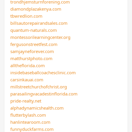
trondhjemsturnforening.com
diamondplazakenya.com
tbwredlion.com
billsautorepairandsales.com
quantum-naturals.com
montessorilearningcenter.org
fergusonstreetfest.com
samjayneforever.com
matthurstphoto.com
alltheflorida.com
insidebaseballcoachesclinic.com
carsinkauai.com
millstreetchurchofchrist.org
parasailingvacadestinflorida.com
pride-realty.net
alphadynamicshealth.com
flutterbylash.com
hanlintearoom.com
funnyduckfarms.com