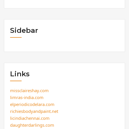
Sidebar
Links
missclaireshay.com
limras-india.com
elperiodicodelara.com
richiesbodyandpaint.net
licindiachennai.com
daughterdarlings.com