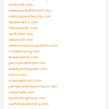
irocknroll.com
www.wordoflife2000.org
idahosquaredancing.com
tawawcabins.com
folksemantic.com
sardosbar.com
italianvolt.com
berkshirealarmssystems.com
vizslabrewing.com
dralanbittner.com
yannisandlemoni.com
weedpatchgazette.com
kblinc.com
eriesingletrack.com
pamperedpetsnorthport.com
rosiemade.com
tupelodoughnuts.com
olathekidsdentistry.com