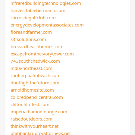
infraredbuildingtechnologies.com
harvesttablehermann.com
carrosdegolfclub.com
energydevelopmentassociates.com
floraandfarmer.com
s3fsolutions.com
brevardbeachhomes.com
escapefromtheivorytower.com
743southchadwick.com
india-northeast.com
roofing-palmbeach.com
dontfightthefuture.com
arnoldhomesltd.com
coloredpencilcentral.com
cliftonfilmfest.com
imperialbarandlounge.com
raisedoutdoors.com
thinkwithyourheart.net
utahbankruptcyattorneys.net