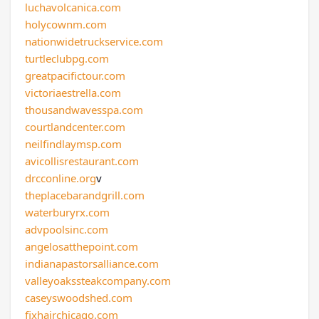
luchavolcanica.com
holycownm.com
nationwidetruckservice.com
turtleclubpg.com
greatpacifictour.com
victoriaestrella.com
thousandwavesspa.com
courtlandcenter.com
neilfindlaymsp.com
avicollisrestaurant.com
drcconline.org
v
theplacebarandgrill.com
waterburyrx.com
advpoolsinc.com
angelosatthepoint.com
indianapastorsalliance.com
valleyoakssteakcompany.com
caseyswoodshed.com
fixhairchicago.com