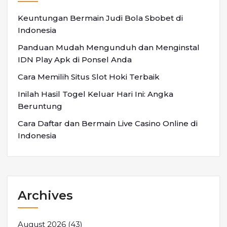
Keuntungan Bermain Judi Bola Sbobet di
Indonesia
Panduan Mudah Mengunduh dan Menginstal
IDN Play Apk di Ponsel Anda
Cara Memilih Situs Slot Hoki Terbaik
Inilah Hasil Togel Keluar Hari Ini: Angka
Beruntung
Cara Daftar dan Bermain Live Casino Online di
Indonesia
Archives
August 2026
(43)