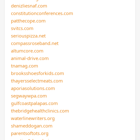
denizliesnaf.com
constitutionconferences.com
patthecope.com
svitcs.com
seriouspizza.net
compassroseband.net
altumcore.com
animal-drive.com
tnamag.com
brooksshoesforkids.com
thayersselectmeats.com
aporiasolutions.com
segwaywpa.com
gulfcoastpalapas.com
thebridgehealthclinics.com
waterlinewriters.org
shameddogan.com
parentsoftots.org