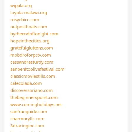
wipala.org
loyola-malawi.org
rosychicc.com
outpostboats.com
bytheendoftonight.com
hopeinthecities.org
gratefulgluttons.com
mobdroforpctv.com
cassandrasturdy.com
sanbenitoolivefestival.com
classicmoviestills.com
cafecolada.com
discoversoriano.com
thebeginnerspoint.com
www.comingholidays.net
sanfranguide.com
charmoryllc.com
3dracinginc.com