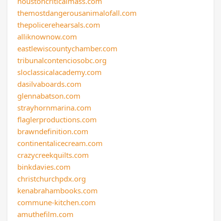
houstoncriticalmass.com
themostdangerousanimalofall.com
thepolicerehearsals.com
alliknownow.com
eastlewiscountychamber.com
tribunalcontenciosobc.org
sloclassicalacademy.com
dasilvaboards.com
glennabatson.com
strayhornmarina.com
flaglerproductions.com
brawndefinition.com
continentalicecream.com
crazycreekquilts.com
binkdavies.com
christchurchpdx.org
kenabrahambooks.com
commune-kitchen.com
amuthefilm.com