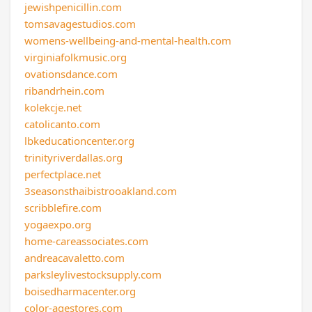
jewishpenicillin.com
tomsavagestudios.com
womens-wellbeing-and-mental-health.com
virginiafolkmusic.org
ovationsdance.com
ribandrhein.com
kolekcje.net
catolicanto.com
lbkeducationcenter.org
trinityriverdallas.org
perfectplace.net
3seasonsthaibistrooakland.com
scribblefire.com
yogaexpo.org
home-careassociates.com
andreacavaletto.com
parksleylivestocksupply.com
boisedharmacenter.org
color-agestores.com