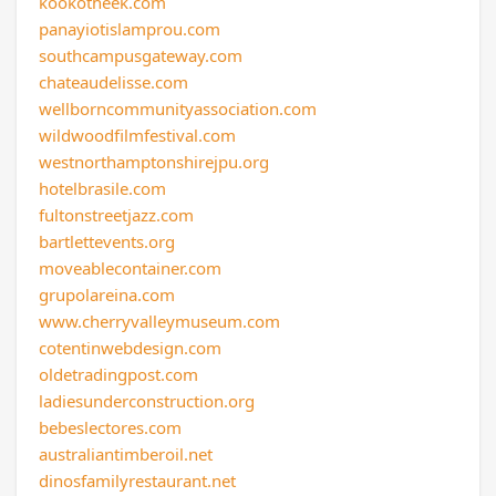
kookotheek.com
panayiotislamprou.com
southcampusgateway.com
chateaudelisse.com
wellborncommunityassociation.com
wildwoodfilmfestival.com
westnorthamptonshirejpu.org
hotelbrasile.com
fultonstreetjazz.com
bartlettevents.org
moveablecontainer.com
grupolareina.com
www.cherryvalleymuseum.com
cotentinwebdesign.com
oldetradingpost.com
ladiesunderconstruction.org
bebeslectores.com
australiantimberoil.net
dinosfamilyrestaurant.net