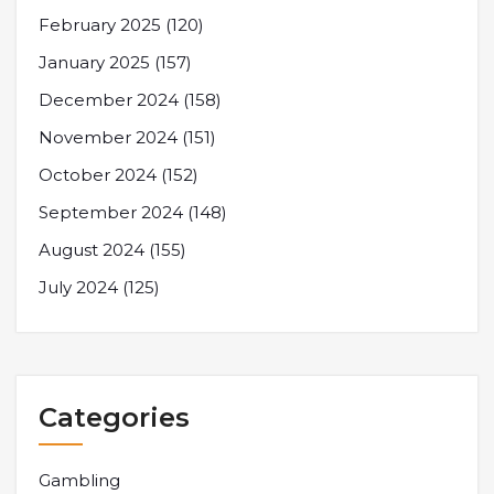
February 2025
(120)
January 2025
(157)
December 2024
(158)
November 2024
(151)
October 2024
(152)
September 2024
(148)
August 2024
(155)
July 2024
(125)
Categories
Gambling