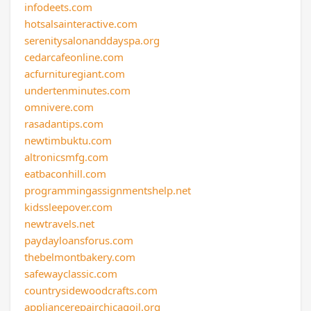
infodeets.com
hotsalsainteractive.com
serenitysalonanddayspa.org
cedarcafeonline.com
acfurnituregiant.com
undertenminutes.com
omnivere.com
rasadantips.com
newtimbuktu.com
altronicsmfg.com
eatbaconhill.com
programmingassignmentshelp.net
kidssleepover.com
newtravels.net
paydayloansforus.com
thebelmontbakery.com
safewayclassic.com
countrysidewoodcrafts.com
appliancerepairchicagoil.org