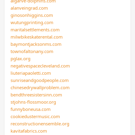
algarve-dolphins.com
alanveingrad.com
ginosonhiggins.com
wutungprinting.com
maritalsettlements.com
milwbikeskaterental.com
baymontjacksonms.com
townofaltonany.com
pglax.org
negativespacecleveland.com
liuteriapaoletti.com
sunriseandgoodpeople.com
chinesedrywallproblem.com
bendthreesistersinn.com
stjohns-flossmoor.org
funnyboneusa.com
cookiedustermusic.com
reconstructionensemble.org
kavitafabrics.com