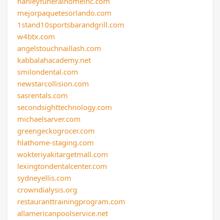
hanleyfuneralhomeinc.com
mejorpaquetesorlando.com
1stand10sportsbarandgrill.com
w4btx.com
angelstouchnaillash.com
kabbalahacademy.net
smilondental.com
newstarcollision.com
sasrentals.com
secondsighttechnology.com
michaelsarver.com
greengeckogrocer.com
hlathome-staging.com
wokteriyakitargetmall.com
lexingtondentalcenter.com
sydneyellis.com
crowndialysis.org
restauranttrainingprogram.com
allamericanpoolservice.net