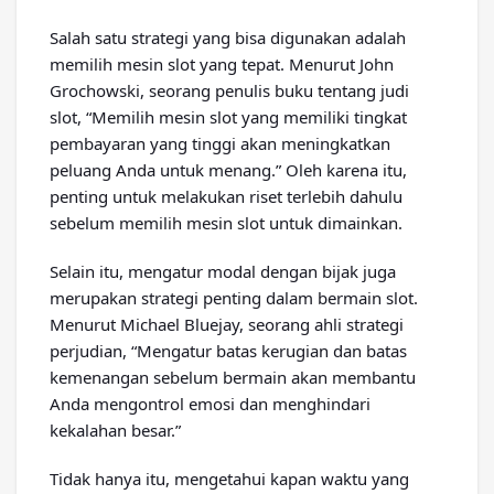
Salah satu strategi yang bisa digunakan adalah
memilih mesin slot yang tepat. Menurut John
Grochowski, seorang penulis buku tentang judi
slot, “Memilih mesin slot yang memiliki tingkat
pembayaran yang tinggi akan meningkatkan
peluang Anda untuk menang.” Oleh karena itu,
penting untuk melakukan riset terlebih dahulu
sebelum memilih mesin slot untuk dimainkan.
Selain itu, mengatur modal dengan bijak juga
merupakan strategi penting dalam bermain slot.
Menurut Michael Bluejay, seorang ahli strategi
perjudian, “Mengatur batas kerugian dan batas
kemenangan sebelum bermain akan membantu
Anda mengontrol emosi dan menghindari
kekalahan besar.”
Tidak hanya itu, mengetahui kapan waktu yang