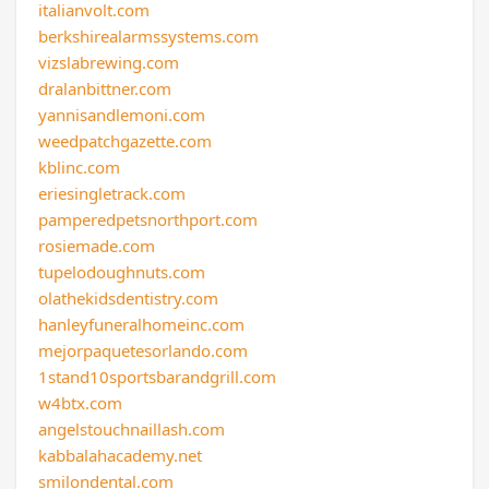
italianvolt.com
berkshirealarmssystems.com
vizslabrewing.com
dralanbittner.com
yannisandlemoni.com
weedpatchgazette.com
kblinc.com
eriesingletrack.com
pamperedpetsnorthport.com
rosiemade.com
tupelodoughnuts.com
olathekidsdentistry.com
hanleyfuneralhomeinc.com
mejorpaquetesorlando.com
1stand10sportsbarandgrill.com
w4btx.com
angelstouchnaillash.com
kabbalahacademy.net
smilondental.com