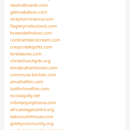
dasilvaboards.com
glennabatson.com
strayhornmarina.com
flaglerproductions.com
brawndefinition.com
continentalicecream.com
crazycreekquilts.com
binkdavies.com
christchurchpdx.org
kenabrahambooks.com
commune-kitchen.com
amuthefilm.com
lustforlovefilm.com
nicolasjolly.net
infinitasymphonia.com
africanlegalcentre.org
katsusushihouse.com
greelycommunity.org