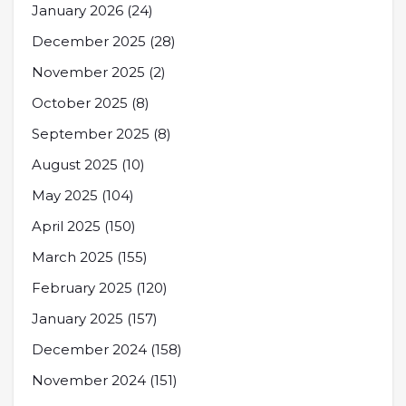
January 2026
(24)
December 2025
(28)
November 2025
(2)
October 2025
(8)
September 2025
(8)
August 2025
(10)
May 2025
(104)
April 2025
(150)
March 2025
(155)
February 2025
(120)
January 2025
(157)
December 2024
(158)
November 2024
(151)