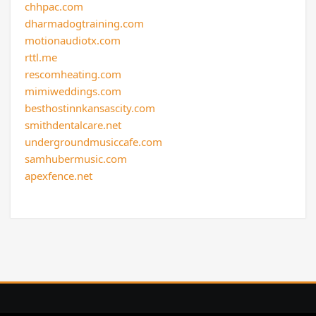
chhpac.com
dharmadogtraining.com
motionaudiotx.com
rttl.me
rescomheating.com
mimiweddings.com
besthostinnkansascity.com
smithdentalcare.net
undergroundmusiccafe.com
samhubermusic.com
apexfence.net