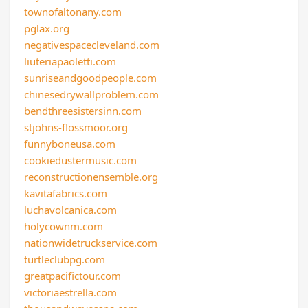
townofaltonany.com
pglax.org
negativespacecleveland.com
liuteriapaoletti.com
sunriseandgoodpeople.com
chinesedrywallproblem.com
bendthreesistersinn.com
stjohns-flossmoor.org
funnyboneusa.com
cookiedustermusic.com
reconstructionensemble.org
kavitafabrics.com
luchavolcanica.com
holycownm.com
nationwidetruckservice.com
turtleclubpg.com
greatpacifictour.com
victoriaestrella.com