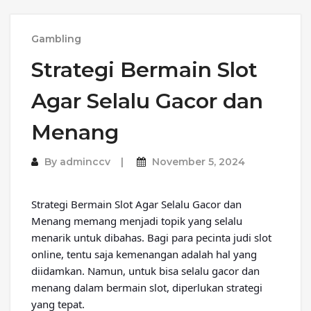
Gambling
Strategi Bermain Slot
Agar Selalu Gacor dan
Menang
By
adminccv
November 5, 2024
Strategi Bermain Slot Agar Selalu Gacor dan
Menang memang menjadi topik yang selalu
menarik untuk dibahas. Bagi para pecinta judi slot
online, tentu saja kemenangan adalah hal yang
diidamkan. Namun, untuk bisa selalu gacor dan
menang dalam bermain slot, diperlukan strategi
yang tepat.