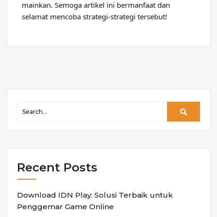
mainkan. Semoga artikel ini bermanfaat dan
selamat mencoba strategi-strategi tersebut!
Recent Posts
Download IDN Play: Solusi Terbaik untuk
Penggemar Game Online