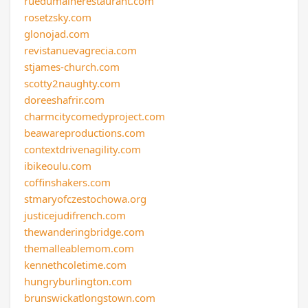
ruedumainerestaurant.com
rosetzsky.com
glonojad.com
revistanuevagrecia.com
stjames-church.com
scotty2naughty.com
doreeshafrir.com
charmcitycomedyproject.com
beawareproductions.com
contextdrivenagility.com
ibikeoulu.com
coffinshakers.com
stmaryofczestochowa.org
justicejudifrench.com
thewanderingbridge.com
themalleablemom.com
kennethcoletime.com
hungryburlington.com
brunswickatlongstown.com