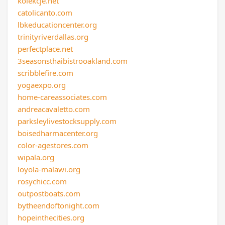
kolekcje.net
catolicanto.com
lbkeducationcenter.org
trinityriverdallas.org
perfectplace.net
3seasonsthaibistrooakland.com
scribblefire.com
yogaexpo.org
home-careassociates.com
andreacavaletto.com
parksleylivestocksupply.com
boisedharmacenter.org
color-agestores.com
wipala.org
loyola-malawi.org
rosychicc.com
outpostboats.com
bytheendoftonight.com
hopeinthecities.org