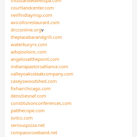
thousandwavesspa.com
courtlandcenter.com
neilfindlaymsp.com
avicollisrestaurant.com
drcconline.org
v
theplacebarandgrill.com
waterburyrx.com
advpoolsinc.com
angelosatthepoint.com
indianapastorsalliance.com
valleyoakssteakcompany.com
caseyswoodshed.com
fixhairchicago.com
denizliesnaf.com
constitutionconferences.com
patthecope.com
svitcs.com
seriouspizza.net
compassroseband.net