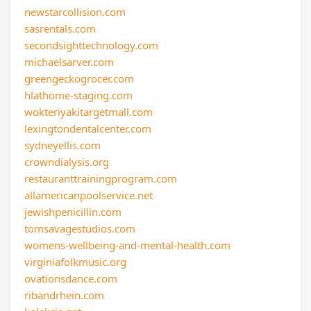
newstarcollision.com
sasrentals.com
secondsighttechnology.com
michaelsarver.com
greengeckogrocer.com
hlathome-staging.com
wokteriyakitargetmall.com
lexingtondentalcenter.com
sydneyellis.com
crowndialysis.org
restauranttrainingprogram.com
allamericanpoolservice.net
jewishpenicillin.com
tomsavagestudios.com
womens-wellbeing-and-mental-health.com
virginiafolkmusic.org
ovationsdance.com
ribandrhein.com