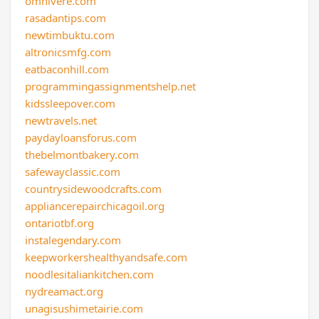
omnivere.com
rasadantips.com
newtimbuktu.com
altronicsmfg.com
eatbaconhill.com
programmingassignmentshelp.net
kidssleepover.com
newtravels.net
paydayloansforus.com
thebelmontbakery.com
safewayclassic.com
countrysidewoodcrafts.com
appliancerepairchicagoil.org
ontariotbf.org
instalegendary.com
keepworkershealthyandsafe.com
noodlesitaliankitchen.com
nydreamact.org
unagisushimetairie.com