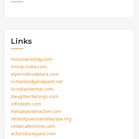
Links
missclaireshay.com
limras-india.com
elperiodicodelara.com
richiesbodyandpaint.net
licindiachennai.com
daughterdarlings.com
infodeets.com
hotsalsainteractive.com
serenitysalonanddayspa.org
cedarcafeonline.com
acfurnituregiant.com