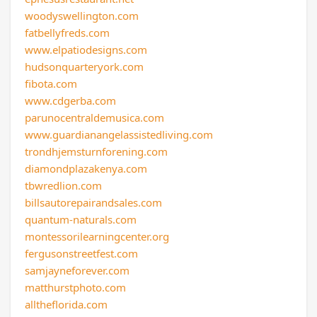
woodyswellington.com
fatbellyfreds.com
www.elpatiodesigns.com
hudsonquarteryork.com
fibota.com
www.cdgerba.com
parunocentraldemusica.com
www.guardianangelassistedliving.com
trondhjemsturnforening.com
diamondplazakenya.com
tbwredlion.com
billsautorepairandsales.com
quantum-naturals.com
montessorilearningcenter.org
fergusonstreetfest.com
samjayneforever.com
matthurstphoto.com
alltheflorida.com