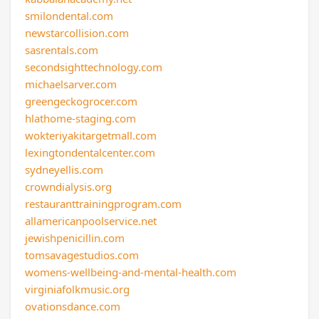
smilondental.com
newstarcollision.com
sasrentals.com
secondsighttechnology.com
michaelsarver.com
greengeckogrocer.com
hlathome-staging.com
wokteriyakitargetmall.com
lexingtondentalcenter.com
sydneyellis.com
crowndialysis.org
restauranttrainingprogram.com
allamericanpoolservice.net
jewishpenicillin.com
tomsavagestudios.com
womens-wellbeing-and-mental-health.com
virginiafolkmusic.org
ovationsdance.com