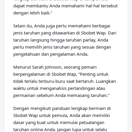
dapat membantu Anda memahami hal-hal tersebut
dengan lebih baik.”
Selain itu, Anda juga perlu memahami berbagai
jenis taruhan yang ditawarkan di Sbobet Wap. Dari
taruhan langsung hingga taruhan parlay, Anda
perlu memilih jenis taruhan yang sesuai dengan
pengetahuan dan pengalaman Anda.
Menurut Sarah Johnson, seorang pemain
berpengalaman di Sbobet Wap, “Penting untuk
tidak terlalu terburu-buru saat bertaruh. Luangkan
waktu untuk menganalisis pertandingan atau
permainan sebelum Anda memasang taruhan.”
Dengan mengikuti panduan lengkap bermain di
Sbobet Wap untuk pemula, Anda akan memiliki
dasar yang kuat untuk memulai petualangan
taruhan online Anda. Jangan lupa untuk selalu