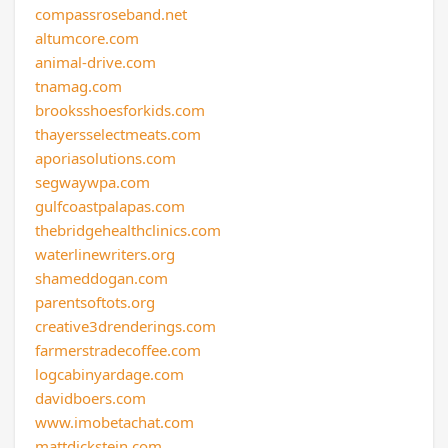
compassroseband.net
altumcore.com
animal-drive.com
tnamag.com
brooksshoesforkids.com
thayersselectmeats.com
aporiasolutions.com
segwaywpa.com
gulfcoastpalapas.com
thebridgehealthclinics.com
waterlinewriters.org
shameddogan.com
parentsoftots.org
creative3drenderings.com
farmerstradecoffee.com
logcabinyardage.com
davidboers.com
www.imobetachat.com
mattdickstein.com