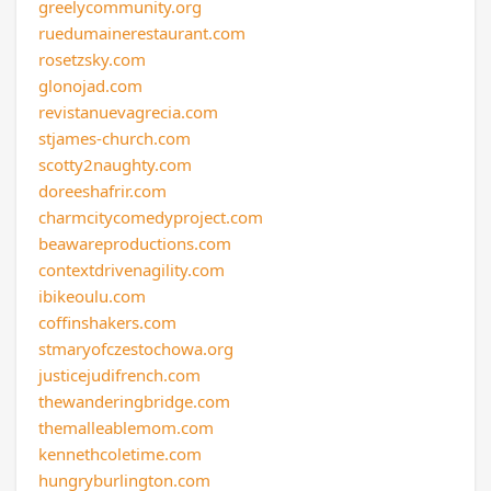
greelycommunity.org
ruedumainerestaurant.com
rosetzsky.com
glonojad.com
revistanuevagrecia.com
stjames-church.com
scotty2naughty.com
doreeshafrir.com
charmcitycomedyproject.com
beawareproductions.com
contextdrivenagility.com
ibikeoulu.com
coffinshakers.com
stmaryofczestochowa.org
justicejudifrench.com
thewanderingbridge.com
themalleablemom.com
kennethcoletime.com
hungryburlington.com