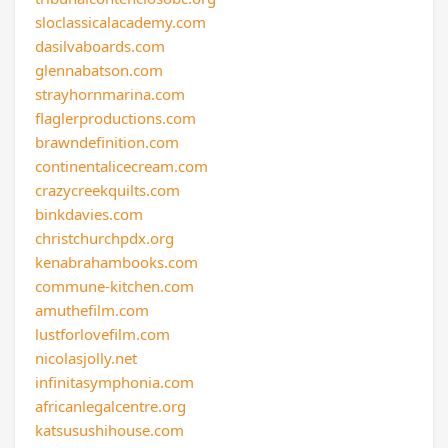
sloclassicalacademy.com
dasilvaboards.com
glennabatson.com
strayhornmarina.com
flaglerproductions.com
brawndefinition.com
continentalicecream.com
crazycreekquilts.com
binkdavies.com
christchurchpdx.org
kenabrahambooks.com
commune-kitchen.com
amuthefilm.com
lustforlovefilm.com
nicolasjolly.net
infinitasymphonia.com
africanlegalcentre.org
katsusushihouse.com