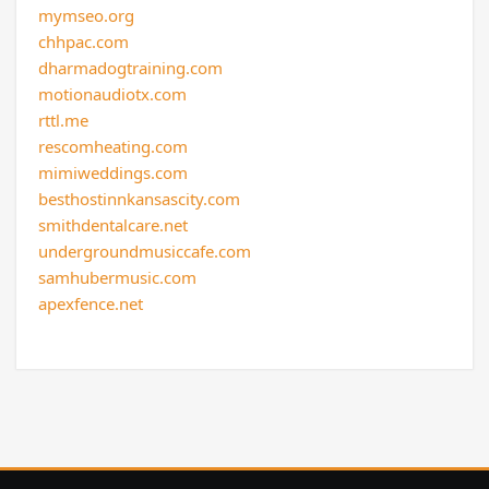
mymseo.org
chhpac.com
dharmadogtraining.com
motionaudiotx.com
rttl.me
rescomheating.com
mimiweddings.com
besthostinnkansascity.com
smithdentalcare.net
undergroundmusiccafe.com
samhubermusic.com
apexfence.net