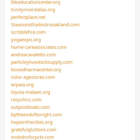
lbkeducationcenter.org
trinityriverdallas.org
perfectplace.net
3seasonsthaibistrooakland.com
scribblefire.com
yogaexpo.org
home-careassociates.com
andreacavaletto.com
parksleylivestocksupply.com
boisedharmacenter.org
color-agestores.com
wipala.org
loyola-malawi.org
rosychicc.com
outpostboats.com
bytheendoftonight.com
hopeinthecities.org
gratefulgluttons.com
mobdroforpctv.com