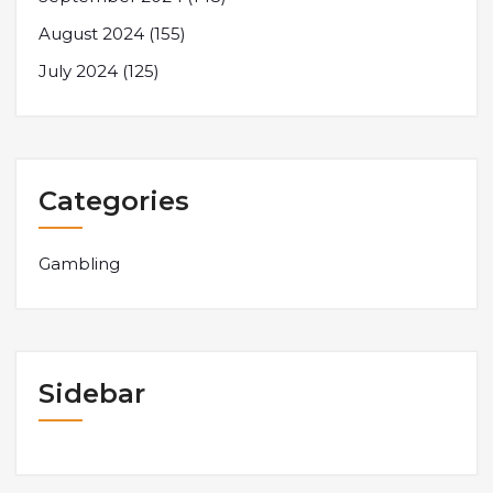
August 2024
(155)
July 2024
(125)
Categories
Gambling
Sidebar