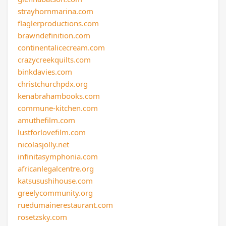
strayhornmarina.com
flaglerproductions.com
brawndefinition.com
continentalicecream.com
crazycreekquilts.com
binkdavies.com
christchurchpdx.org
kenabrahambooks.com
commune-kitchen.com
amuthefilm.com
lustforlovefilm.com
nicolasjolly.net
infinitasymphonia.com
africanlegalcentre.org
katsusushihouse.com
greelycommunity.org
ruedumainerestaurant.com
rosetzsky.com