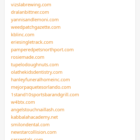
vizslabrewing.com
dralanbittner.com
yannisandlemoni.com
weedpatchgazette.com
kblinc.com
eriesingletrack.com
pamperedpetsnorthport.com
rosiemade.com
tupelodoughnuts.com
olathekidsdentistry.com
hanleyfuneralhomeinc.com
mejorpaquetesorlando.com
1stand10sportsbarandgrill.com
w4btx.com
angelstouchnaillash.com
kabbalahacademy.net
smilondental.com
newstarcollision.com
sasrentals.com