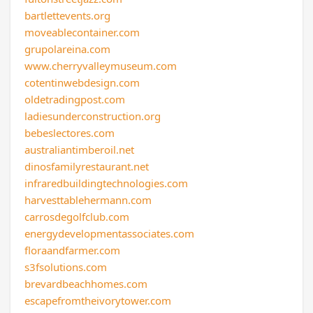
bartlettevents.org
moveablecontainer.com
grupolareina.com
www.cherryvalleymuseum.com
cotentinwebdesign.com
oldetradingpost.com
ladiesunderconstruction.org
bebeslectores.com
australiantimberoil.net
dinosfamilyrestaurant.net
infraredbuildingtechnologies.com
harvesttablehermann.com
carrosdegolfclub.com
energydevelopmentassociates.com
floraandfarmer.com
s3fsolutions.com
brevardbeachhomes.com
escapefromtheivorytower.com