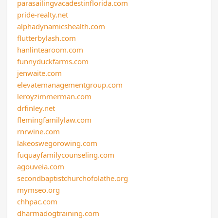
parasailingvacadestinflorida.com
pride-realty.net
alphadynamicshealth.com
flutterbylash.com
hanlintearoom.com
funnyduckfarms.com
jenwaite.com
elevatemanagementgroup.com
leroyzimmerman.com
drfinley.net
flemingfamilylaw.com
rnrwine.com
lakeoswegorowing.com
fuquayfamilycounseling.com
agouveia.com
secondbaptistchurchofolathe.org
mymseo.org
chhpac.com
dharmadogtraining.com