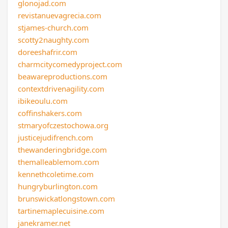
glonojad.com
revistanuevagrecia.com
stjames-church.com
scotty2naughty.com
doreeshafrir.com
charmcitycomedyproject.com
beawareproductions.com
contextdrivenagility.com
ibikeoulu.com
coffinshakers.com
stmaryofczestochowa.org
justicejudifrench.com
thewanderingbridge.com
themalleablemom.com
kennethcoletime.com
hungryburlington.com
brunswickatlongstown.com
tartinemaplecuisine.com
janekramer.net