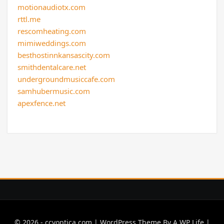
motionaudiotx.com
rttl.me
rescomheating.com
mimiweddings.com
besthostinnkansascity.com
smithdentalcare.net
undergroundmusiccafe.com
samhubermusic.com
apexfence.net
© 2026 - ccvoptica.com | WordPress Theme By
A WP Life
|