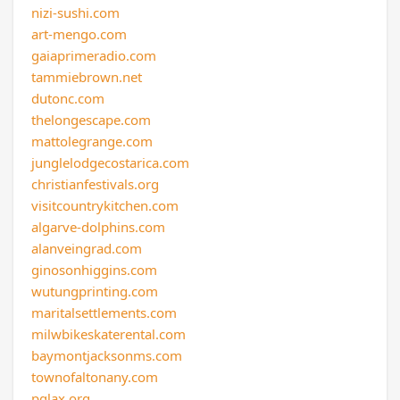
nizi-sushi.com
art-mengo.com
gaiaprimeradio.com
tammiebrown.net
dutonc.com
thelongescape.com
mattolegrange.com
junglelodgecostarica.com
christianfestivals.org
visitcountrykitchen.com
algarve-dolphins.com
alanveingrad.com
ginosonhiggins.com
wutungprinting.com
maritalsettlements.com
milwbikeskaterental.com
baymontjacksonms.com
townofaltonany.com
pglax.org