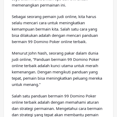
memenangkan permainan ini.
Sebagai seorang pemain judi online, kita harus
selalu mencari cara untuk meningkatkan
kemampuan bermain kita. Salah satu cara yang
bisa dilakukan adalah dengan mencari panduan
bermain 99 Domino Poker online terbaik.
Menurut John Nash, seorang pakar dalam dunia
judi online, “Panduan bermain 99 Domino Poker
online terbaik adalah kunci utama untuk meraih
kemenangan. Dengan mengikuti panduan yang
tepat, pemain bisa meningkatkan peluang mereka
untuk menang.”
Salah satu panduan bermain 99 Domino Poker
online terbaik adalah dengan memahami aturan
dan strategi permainan. Mengetahui cara bermain
dan strategi yang tepat akan membantu pemain