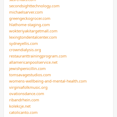
secondsighttechnology.com
michaelsarver.com
greengeckogrocer.com
hlathome-staging.com
wokteriyakitargetmall.com
lexingtondentalcenter.com
sydneyellis.com
crowndialysis.org
restauranttrainingprogram.com
allamericanpoolservice.net
jewishpenicillin.com
tomsavagestudios.com
womens-wellbeing-and-mental-health.com
virginiafolkmusic.org
ovationsdance.com
ribandrhein.com
kolekcje.net
catolicanto.com