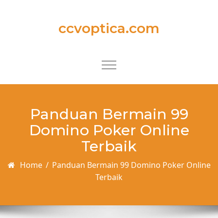
Skip to content
ccvoptica.com
Toggle
navigation
Panduan Bermain 99
Domino Poker Online
Terbaik
Home
/
Panduan Bermain 99 Domino Poker Online
Terbaik