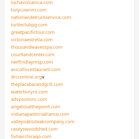
luchavolcanica.com
holycownm.com
nationwidetruckservice.com
turtleclubpg.com
greatpacifictour.com
victoriaestrella.com
thousandwavesspa.com
courtlandcenter.com
neilfindlaymsp.com
avicollisrestaurant.com
drcconline.org
v
theplacebarandgrill.com
waterburyrx.com
advpoolsinc.com
angelosatthepoint.com
indianapastorsalliance.com
valleyoakssteakcompany.com
caseyswoodshed.com
fixhairchicago.com