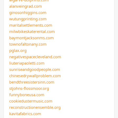
alanveingrad.com
ginosonhiggins.com
wutungprinting.com
maritalsettlements.com
milwbikeskaterental.com
baymontjacksonms.com
townofaltonany.com
pglax.org
negativespacecleveland.com
liuteriapaoletti.com
sunriseandgoodpeople.com
chinesedrywallproblem.com
bendthreesistersinn.com
stjohns-flossmoor.org
funnyboneusa.com
cookiedustermusic.com
reconstructionensemble.org
kavitafabrics.com