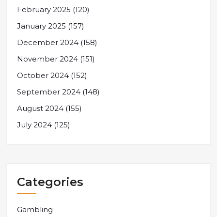
February 2025
(120)
January 2025
(157)
December 2024
(158)
November 2024
(151)
October 2024
(152)
September 2024
(148)
August 2024
(155)
July 2024
(125)
Categories
Gambling