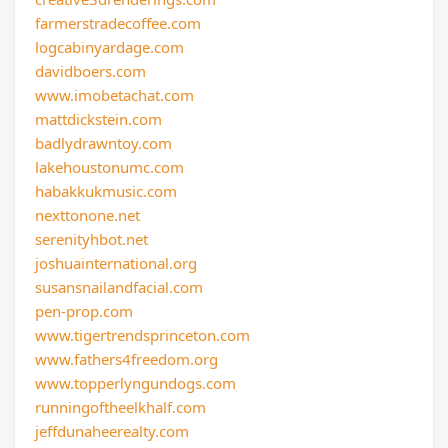
farmerstradecoffee.com
logcabinyardage.com
davidboers.com
www.imobetachat.com
mattdickstein.com
badlydrawntoy.com
lakehoustonumc.com
habakkukmusic.com
nexttonone.net
serenityhbot.net
joshuainternational.org
susansnailandfacial.com
pen-prop.com
www.tigertrendsprinceton.com
www.fathers4freedom.org
www.topperlyngundogs.com
runningoftheelkhalf.com
jeffdunaheerealty.com