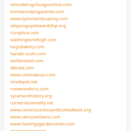
remodelingchicagoonline.com
brentwoodyogacenter.com
www.tiptonlandscaping.com
steppingupstewardship.org
ccvoptica.com
washingtonlehigh.com
luigisbakery.com
hanabi-sushi.com
wolfandzed.com
dekuta.com
www.cinemabuzz.com
mixdepot.net
rosewoodmcs.com
sycamorehistory.org
cornerstonerealty.net
www.consciousnessandbiofeedback.org
www.iamzowilliams.com
www.hastingsgardencenter.com
pianoexplorer.net