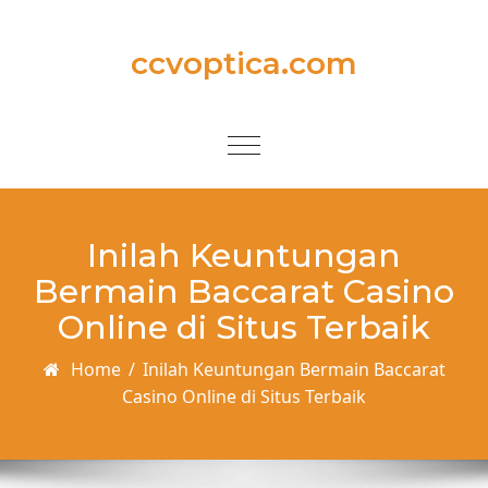
Skip to content
ccvoptica.com
Toggle
navigation
Inilah Keuntungan
Bermain Baccarat Casino
Online di Situs Terbaik
Home
/
Inilah Keuntungan Bermain Baccarat
Casino Online di Situs Terbaik