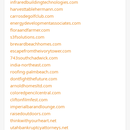
infraredbuildingtechnologies.com
harvesttablehermann.com
carrosdegolfclub.com
energydevelopmentassociates.com
floraandfarmer.com
s3fsolutions.com
brevardbeachhomes.com
escapefromtheivorytower.com
743southchadwick.com
india-northeast.com
roofing-palmbeach.com
dontfightthefuture.com
arnoldhomesltd.com
coloredpencilcentral.com
cliftonfilmfest.com
imperialbarandlounge.com
raisedoutdoors.com
thinkwithyourheart.net
utahbankruptcyattorneys.net