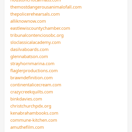
themostdangerousanimalofall.com
thepolicerehearsals.com
alliknownow.com
eastlewiscountychamber.com
tribunalcontenciosobc.org
sloclassicalacademy.com
dasilvaboards.com
glennabatson.com
strayhornmarina.com
flaglerproductions.com
brawndefinition.com
continentalicecream.com
crazycreekquilts.com
binkdavies.com
christchurchpdx.org
kenabrahambooks.com
commune-kitchen.com
amuthefilm.com