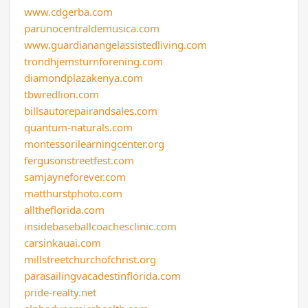
www.cdgerba.com
parunocentraldemusica.com
www.guardianangelassistedliving.com
trondhjemsturnforening.com
diamondplazakenya.com
tbwredlion.com
billsautorepairandsales.com
quantum-naturals.com
montessorilearningcenter.org
fergusonstreetfest.com
samjayneforever.com
matthurstphoto.com
alltheflorida.com
insidebaseballcoachesclinic.com
carsinkauai.com
millstreetchurchofchrist.org
parasailingvacadestinflorida.com
pride-realty.net