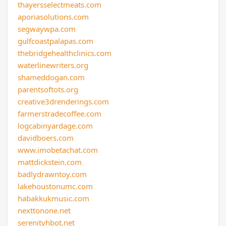
thayersselectmeats.com
aporiasolutions.com
segwaywpa.com
gulfcoastpalapas.com
thebridgehealthclinics.com
waterlinewriters.org
shameddogan.com
parentsoftots.org
creative3drenderings.com
farmerstradecoffee.com
logcabinyardage.com
davidboers.com
www.imobetachat.com
mattdickstein.com
badlydrawntoy.com
lakehoustonumc.com
habakkukmusic.com
nexttonone.net
serenityhbot.net