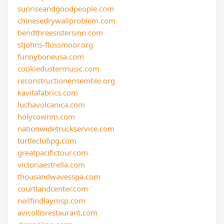
sunriseandgoodpeople.com
chinesedrywallproblem.com
bendthreesistersinn.com
stjohns-flossmoor.org
funnyboneusa.com
cookiedustermusic.com
reconstructionensemble.org
kavitafabrics.com
luchavolcanica.com
holycownm.com
nationwidetruckservice.com
turtleclubpg.com
greatpacifictour.com
victoriaestrella.com
thousandwavesspa.com
courtlandcenter.com
neilfindlaymsp.com
avicollisrestaurant.com