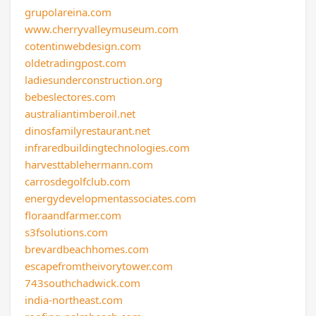
grupolareina.com
www.cherryvalleymuseum.com
cotentinwebdesign.com
oldetradingpost.com
ladiesunderconstruction.org
bebeslectores.com
australiantimberoil.net
dinosfamilyrestaurant.net
infraredbuildingtechnologies.com
harvesttablehermann.com
carrosdegolfclub.com
energydevelopmentassociates.com
floraandfarmer.com
s3fsolutions.com
brevardbeachhomes.com
escapefromtheivorytower.com
743southchadwick.com
india-northeast.com