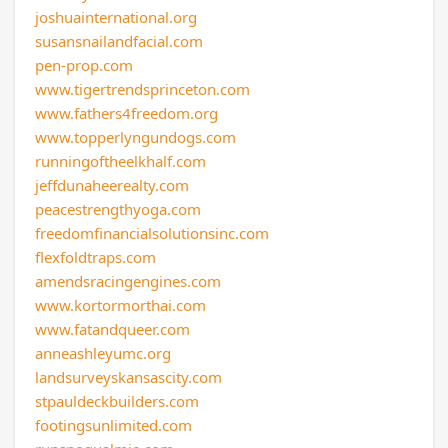
joshuainternational.org
susansnailandfacial.com
pen-prop.com
www.tigertrendsprinceton.com
www.fathers4freedom.org
www.topperlyngundogs.com
runningoftheelkhalf.com
jeffdunaheerealty.com
peacestrengthyoga.com
freedomfinancialsolutionsinc.com
flexfoldtraps.com
amendsracingengines.com
www.kortormorthai.com
www.fatandqueer.com
anneashleyumc.org
landsurveyskansascity.com
stpauldeckbuilders.com
footingsunlimited.com