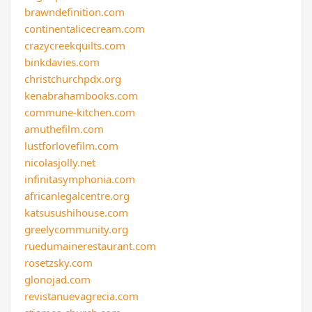
brawndefinition.com
continentalicecream.com
crazycreekquilts.com
binkdavies.com
christchurchpdx.org
kenabrahambooks.com
commune-kitchen.com
amuthefilm.com
lustforlovefilm.com
nicolasjolly.net
infinitasymphonia.com
africanlegalcentre.org
katsusushihouse.com
greelycommunity.org
ruedumainerestaurant.com
rosetzsky.com
glonojad.com
revistanuevagrecia.com