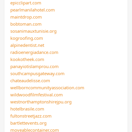
epicclipart.com
pearlmanilahotel.com
maintdrop.com
bobtoman.com
sosanimauxtunisie.org
kogroofing.com
alpinedentist.net
radioenergiadance.com
kookotheek.com
panayiotislamprou.com
southcampusgateway.com
chateaudelisse.com
wellborncommunityassociation.com
wildwoodfilmfestival.com
westnorthamptonshirejpu.org
hotelbrasile.com
fultonstreetjazz.com
bartlettevents.org
moveablecontainer.com