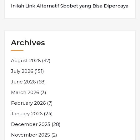
Inilah Link Alternatif Sbobet yang Bisa Dipercaya
Archives
August 2026
(37)
July 2026
(151)
June 2026
(68)
March 2026
(3)
February 2026
(7)
January 2026
(24)
December 2025
(28)
November 2025
(2)