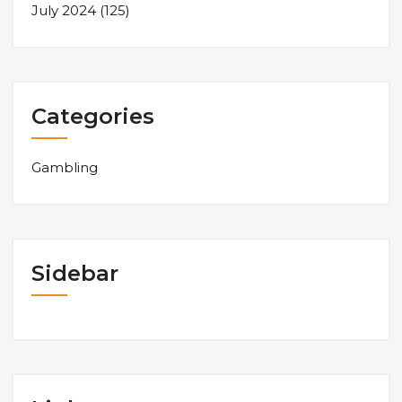
July 2024
(125)
Categories
Gambling
Sidebar