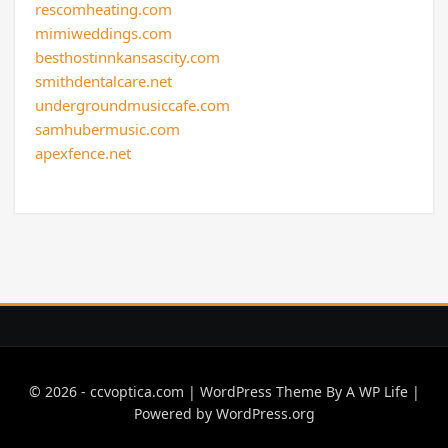
rescomheating.com
mimiweddings.com
besthostinnkansascity.com
smithdentalcare.net
undergroundmusiccafe.com
samhubermusic.com
apexfence.net
© 2026 - ccvoptica.com | WordPress Theme By
A WP Life
|
Powered by
WordPress.org