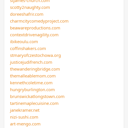
stjames-church.com
scotty2naughty.com
doreeshafrir.com
charmcitycomedyproject.com
beawareproductions.com
contextdrivenagility.com
ibikeoulu.com
coffinshakers.com
stmaryofczestochowa.org
justicejudifrench.com
thewanderingbridge.com
themalleablemom.com
kennethcoletime.com
hungryburlington.com
brunswickatlongstown.com
tartinemaplecuisine.com
janekramer.net
nizi-sushi.com
art-mengo.com