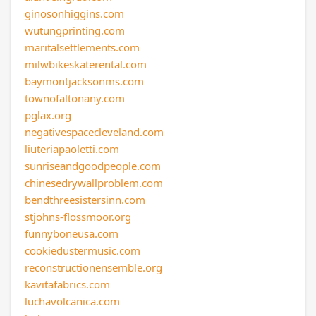
ginosonhiggins.com
wutungprinting.com
maritalsettlements.com
milwbikeskaterental.com
baymontjacksonms.com
townofaltonany.com
pglax.org
negativespacecleveland.com
liuteriapaoletti.com
sunriseandgoodpeople.com
chinesedrywallproblem.com
bendthreesistersinn.com
stjohns-flossmoor.org
funnyboneusa.com
cookiedustermusic.com
reconstructionensemble.org
kavitafabrics.com
luchavolcanica.com