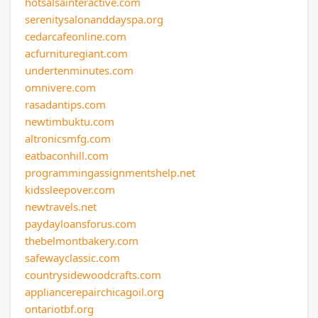
hotsalsainteractive.com
serenitysalonanddayspa.org
cedarcafeonline.com
acfurnituregiant.com
undertenminutes.com
omnivere.com
rasadantips.com
newtimbuktu.com
altronicsmfg.com
eatbaconhill.com
programmingassignmentshelp.net
kidssleepover.com
newtravels.net
paydayloansforus.com
thebelmontbakery.com
safewayclassic.com
countrysidewoodcrafts.com
appliancerepairchicagoil.org
ontariotbf.org