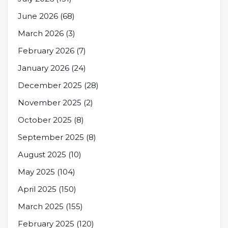
June 2026
(68)
March 2026
(3)
February 2026
(7)
January 2026
(24)
December 2025
(28)
November 2025
(2)
October 2025
(8)
September 2025
(8)
August 2025
(10)
May 2025
(104)
April 2025
(150)
March 2025
(155)
February 2025
(120)