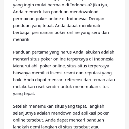
yang ingin mulai bermain di Indonesia? Jika iya,
Anda memerlukan panduan mendownload
permainan poker online di Indonesia. Dengan
panduan yang tepat, Anda dapat menikmati
berbagai permainan poker online yang seru dan
menarik.
Panduan pertama yang harus Anda lakukan adalah
mencari situs poker online terpercaya di Indonesia.
Menurut ahli poker online, situs-situs terpercaya
biasanya memiliki lisensi resmi dan reputasi yang
baik. Anda dapat mencari referensi dari teman atau
melakukan riset sendiri untuk menemukan situs
yang tepat.
Setelah menemukan situs yang tepat, langkah
selanjutnya adalah mendownload aplikasi poker
online tersebut. Anda dapat mencari panduan
langkah demi langkah di situs tersebut atau