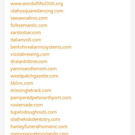
www.wordoflife2000.org
idahosquaredancing.com
tawawcabins.com
folksemantic.com
sardosbar.com
italianvolt.com
berkshirealarmssystems.com
vizslabrewing.com
dralanbittner.com
yannisandlemoni.com
weedpatchgazette.com
kblinc.com
eriesingletrack.com
pamperedpetsnorthport.com
rosiemade.com
tupelodoughnuts.com
olathekidsdentistry.com
hanleyfuneralhomeinc.com
mejorpaquetesorlando.com