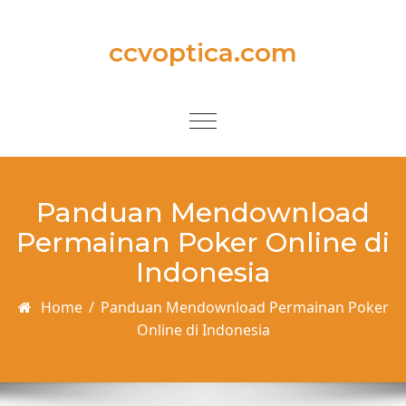
Skip to content
ccvoptica.com
Toggle
navigation
Panduan Mendownload
Permainan Poker Online di
Indonesia
Home
/
Panduan Mendownload Permainan Poker
Online di Indonesia