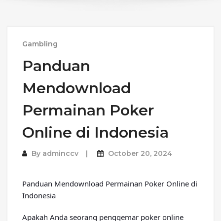
Gambling
Panduan
Mendownload
Permainan Poker
Online di Indonesia
By
adminccv
October 20, 2024
Panduan Mendownload Permainan Poker Online di
Indonesia
Apakah Anda seorang penggemar poker online