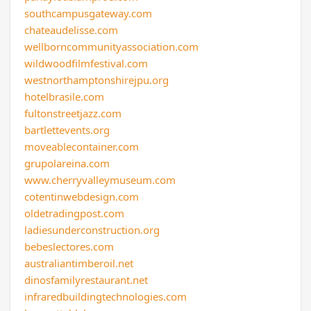
southcampusgateway.com
chateaudelisse.com
wellborncommunityassociation.com
wildwoodfilmfestival.com
westnorthamptonshirejpu.org
hotelbrasile.com
fultonstreetjazz.com
bartlettevents.org
moveablecontainer.com
grupolareina.com
www.cherryvalleymuseum.com
cotentinwebdesign.com
oldetradingpost.com
ladiesunderconstruction.org
bebeslectores.com
australiantimberoil.net
dinosfamilyrestaurant.net
infraredbuildingtechnologies.com