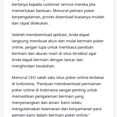
bertanya kepada customer service mereka jika
memerlukan bantuan. Menurut pemain poker
berpengalaman, proses download biasanya mudah
dan cepat dilakukan.
Setelah mendownload aplikasi, Anda dapat
langsung membuat akun dan mulai bermain poker
online. Jangan lupa untuk membaca panduan
bermain dan aturan main di situs tersebut agar
Anda dapat bermain dengan lancar dan
menghindari kesalahan.
Menurut CEO salah satu situs poker online terbesar
di Indonesia, “Panduan mendownload permainan
poker online di Indonesia sangat penting untuk
memastikan pengalaman bermain yang
menyenangkan dan aman. Kami selalu
mengutamakan keamanan dan kenyamanan para
pemain kami dalam bermain poker online.”