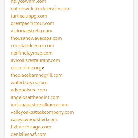
holycownm.com
nationwidetruckservice.com
turtleclubpg.com
greatpacifictour.com
victoriaestrella.com
thousandwavesspa.com
courtlandcenter.com
neilfindlaymsp.com
avicollisrestaurant.com
drcconline.org
v
theplacebarandgrill.com
waterburyrx.com
advpoolsinc.com
angelosatthepoint.com
indianapastorsalliance.com
valleyoakssteakcompany.com
caseyswoodshed.com
fixhairchicago.com
denizliesnaf.com