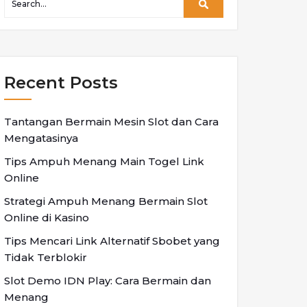
Recent Posts
Tantangan Bermain Mesin Slot dan Cara
Mengatasinya
Tips Ampuh Menang Main Togel Link
Online
Strategi Ampuh Menang Bermain Slot
Online di Kasino
Tips Mencari Link Alternatif Sbobet yang
Tidak Terblokir
Slot Demo IDN Play: Cara Bermain dan
Menang