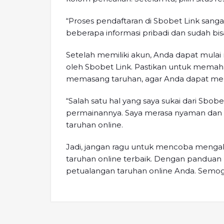
“Proses pendaftaran di Sbobet Link sang
beberapa informasi pribadi dan sudah bis
Setelah memiliki akun, Anda dapat mula
oleh Sbobet Link. Pastikan untuk memah
memasang taruhan, agar Anda dapat me
“Salah satu hal yang saya sukai dari Sbo
permainannya. Saya merasa nyaman dan aman
taruhan online.
Jadi, jangan ragu untuk mencoba menga
taruhan online terbaik. Dengan panduan 
petualangan taruhan online Anda. Semoga