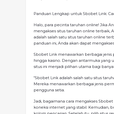
Panduan Lengkap untuk Sbobet Link: Car
Halo, para pecinta taruhan online! Jika
mengakses situs taruhan online terbaik, 
adalah salah satu situs taruhan online te
panduan ini, Anda akan dapat mengaks
Sbobet Link menawarkan berbagai jenis p
hingga kasino. Dengan antarmuka yang u
situs ini menjadi pilihan utama bagi banya
“Sbobet Link adalah salah satu situs taru
Mereka menawarkan berbagai jenis perma
pengguna setia.
Jadi, bagaimana cara mengakses Sbobet 
koneksi internet yang stabil. Kemudian, 
kolom pencarian. Setelah itu, pilih situs 