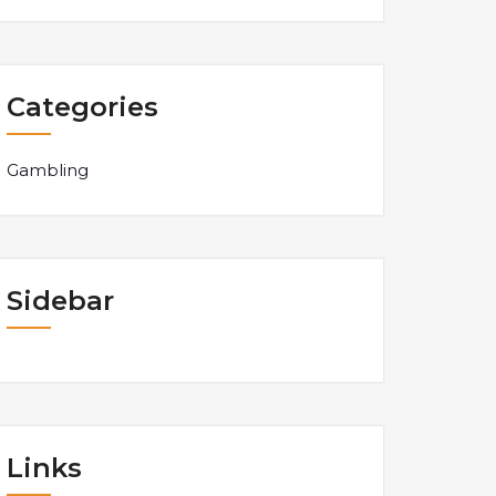
Categories
Gambling
Sidebar
Links