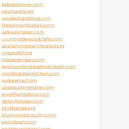
kidssleepover.com
newtravels.net
paydayloansforus.com
thebelmontbakery.com
safewayclassic.com
countrysidewoodcrafts.com
appliancerepairchicagoil.org
ontariotbf.org
instalegendary.com
keepworkershealthyandsafe.com
noodlesitaliankitchen.com
nydreamact.org
unagisushimetairie.com
jewelflashtattoos.com
getpcfixtoday.com
bbrtbandra.org
bluebonnetcountry.com
epicclipart.com
pearlmanilahotel.com