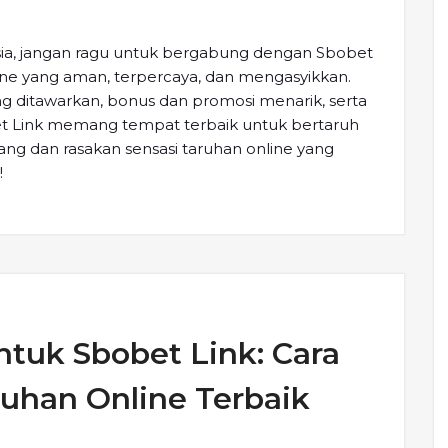
nesia, jangan ragu untuk bergabung dengan Sbobet
ine yang aman, terpercaya, dan mengasyikkan.
 ditawarkan, bonus dan promosi menarik, serta
et Link memang tempat terbaik untuk bertaruh
ang dan rasakan sensasi taruhan online yang
!
tuk Sbobet Link: Cara
uhan Online Terbaik