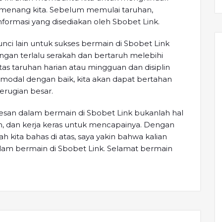
menang kita. Sebelum memulai taruhan,
ormasi yang disediakan oleh Sbobet Link.
nci lain untuk sukses bermain di Sbobet Link
gan terlalu serakah dan bertaruh melebihi
s taruhan harian atau mingguan dan disiplin
odal dengan baik, kita akan dapat bertahan
erugian besar.
esan dalam bermain di Sbobet Link bukanlah hal
n, dan kerja keras untuk mencapainya. Dengan
h kita bahas di atas, saya yakin bahwa kalian
am bermain di Sbobet Link. Selamat bermain