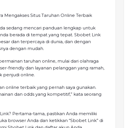
a Mengakses Situs Taruhan Online Terbaik
 Anda sedang mencari panduan lengkap untuk
Anda berada di tempat yang tepat. Sbobet Link
rbesar dan terpercaya di dunia, dan dengan
esnya dengan mudah.
ermainan taruhan online, mulai dari olahraga
ser-friendly dan layanan pelanggan yang ramah,
k penjudi online.
han online terbaik yang pernah saya gunakan.
inan dan odds yang kompetitif,” kata seorang
Link? Pertama-tama, pastikan Anda memiliki
buka browser Anda dan ketikkan “Sbobet Link” di
resmi Sbobet Link dan daftar akun Anda.