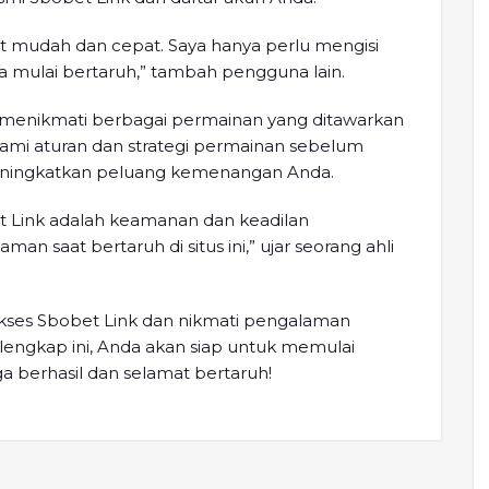
at mudah dan cepat. Saya hanya perlu mengisi
a mulai bertaruh,” tambah pengguna lain.
i menikmati berbagai permainan yang ditawarkan
ami aturan dan strategi permainan sebelum
ningkatkan peluang kemenangan Anda.
bet Link adalah keamanan dan keadilan
 saat bertaruh di situs ini,” ujar seorang ahli
kses Sbobet Link dan nikmati pengalaman
lengkap ini, Anda akan siap untuk memulai
 berhasil dan selamat bertaruh!