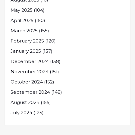
May 2025
(104)
April 2025
(150)
March 2025
(155)
February 2025
(120)
January 2025
(157)
December 2024
(158)
November 2024
(151)
October 2024
(152)
September 2024
(148)
August 2024
(155)
July 2024
(125)