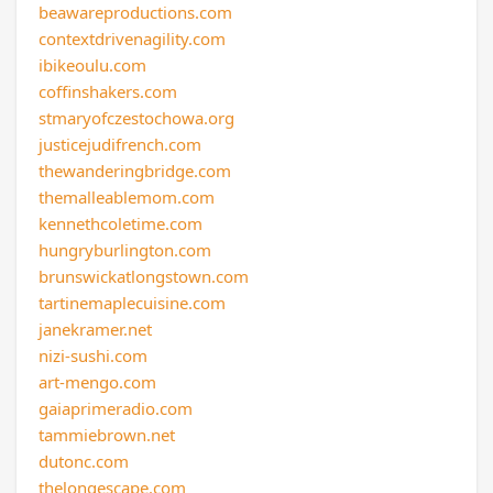
beawareproductions.com
contextdrivenagility.com
ibikeoulu.com
coffinshakers.com
stmaryofczestochowa.org
justicejudifrench.com
thewanderingbridge.com
themalleablemom.com
kennethcoletime.com
hungryburlington.com
brunswickatlongstown.com
tartinemaplecuisine.com
janekramer.net
nizi-sushi.com
art-mengo.com
gaiaprimeradio.com
tammiebrown.net
dutonc.com
thelongescape.com