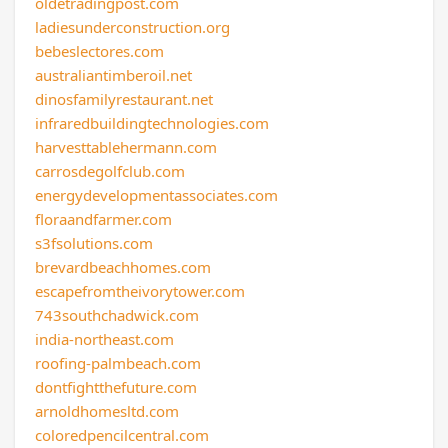
oldetradingpost.com
ladiesunderconstruction.org
bebeslectores.com
australiantimberoil.net
dinosfamilyrestaurant.net
infraredbuildingtechnologies.com
harvesttablehermann.com
carrosdegolfclub.com
energydevelopmentassociates.com
floraandfarmer.com
s3fsolutions.com
brevardbeachhomes.com
escapefromtheivorytower.com
743southchadwick.com
india-northeast.com
roofing-palmbeach.com
dontfightthefuture.com
arnoldhomesltd.com
coloredpencilcentral.com