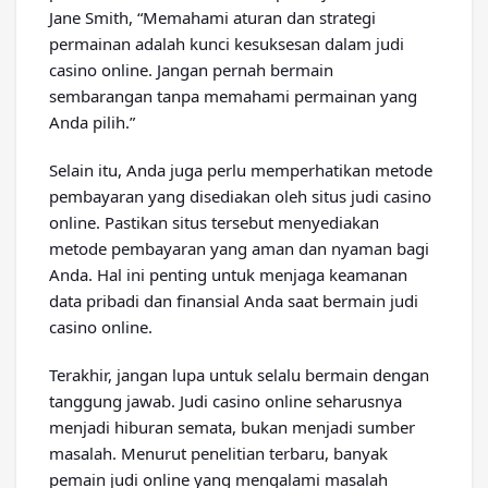
Jane Smith, “Memahami aturan dan strategi
permainan adalah kunci kesuksesan dalam judi
casino online. Jangan pernah bermain
sembarangan tanpa memahami permainan yang
Anda pilih.”
Selain itu, Anda juga perlu memperhatikan metode
pembayaran yang disediakan oleh situs judi casino
online. Pastikan situs tersebut menyediakan
metode pembayaran yang aman dan nyaman bagi
Anda. Hal ini penting untuk menjaga keamanan
data pribadi dan finansial Anda saat bermain judi
casino online.
Terakhir, jangan lupa untuk selalu bermain dengan
tanggung jawab. Judi casino online seharusnya
menjadi hiburan semata, bukan menjadi sumber
masalah. Menurut penelitian terbaru, banyak
pemain judi online yang mengalami masalah