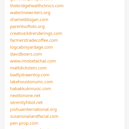
thebridgehealthclinics.com
waterlinewriters.org
shameddogan.com
parentsoftots.org
creative3drenderings.com
farmerstradecoffee.com
logcabinyardage.com
davidboers.com
www.imobetachat.com
mattdickstein.com
badlydrawntoy.com
lakehoustonumc.com
habakkukmusic.com
nexttonone.net
serenityhbot.net
joshuainternational.org
susansnailandfacial.com
pen-prop.com