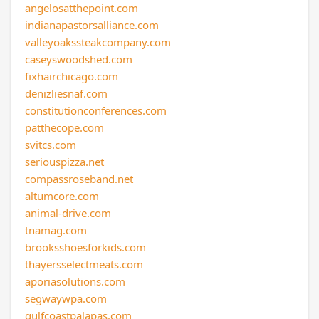
angelosatthepoint.com
indianapastorsalliance.com
valleyoakssteakcompany.com
caseyswoodshed.com
fixhairchicago.com
denizliesnaf.com
constitutionconferences.com
patthecope.com
svitcs.com
seriouspizza.net
compassroseband.net
altumcore.com
animal-drive.com
tnamag.com
brooksshoesforkids.com
thayersselectmeats.com
aporiasolutions.com
segwaywpa.com
gulfcoastpalapas.com