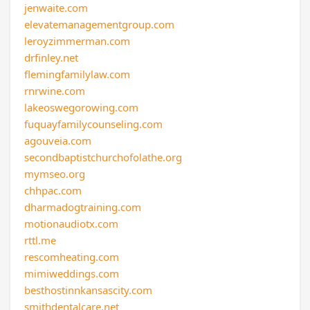
jenwaite.com
elevatemanagementgroup.com
leroyzimmerman.com
drfinley.net
flemingfamilylaw.com
rnrwine.com
lakeoswegorowing.com
fuquayfamilycounseling.com
agouveia.com
secondbaptistchurchofolathe.org
mymseo.org
chhpac.com
dharmadogtraining.com
motionaudiotx.com
rttl.me
rescomheating.com
mimiweddings.com
besthostinnkansascity.com
smithdentalcare.net