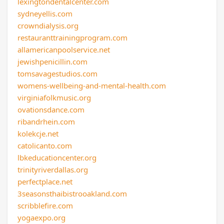
lexingtondentalcenter.com
sydneyellis.com
crowndialysis.org
restauranttrainingprogram.com
allamericanpoolservice.net
jewishpenicillin.com
tomsavagestudios.com
womens-wellbeing-and-mental-health.com
virginiafolkmusic.org
ovationsdance.com
ribandrhein.com
kolekcje.net
catolicanto.com
lbkeducationcenter.org
trinityriverdallas.org
perfectplace.net
3seasonsthaibistrooakland.com
scribblefire.com
yogaexpo.org