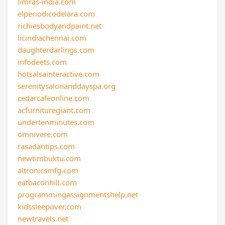
limras-india.com
elperiodicodelara.com
richiesbodyandpaint.net
licindiachennai.com
daughterdarlings.com
infodeets.com
hotsalsainteractive.com
serenitysalonanddayspa.org
cedarcafeonline.com
acfurnituregiant.com
undertenminutes.com
omnivere.com
rasadantips.com
newtimbuktu.com
altronicsmfg.com
eatbaconhill.com
programmingassignmentshelp.net
kidssleepover.com
newtravels.net