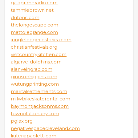
gaiaprimeradio.com
tammiebrown.net
dutonc.com
thelongescape.com
mattolegrange.com
junglelodgecostarica.com
christianfestivals.org
visitcountrykitchen.com
algarve-dolphins.com
alanveingrad.com
ginosonhiggins.com
wutungprinting.com
maritalsettlements.com
milwbikeskaterental.com
baymontjacksonms.com
townofaltonany.com
pglax.org
negativespacecleveland.com
liuteriapaoletti.com