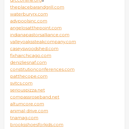
drcconline.org
v
theplacebarandgrill.com
waterburyrx.com
advpoolsinc.com
angelosatthepoint.com
indianapastorsalliance.com
valleyoakssteakcompany.com
caseyswoodshed.com
fixhairchicago.com
denizliesnaf.com
constitutionconferences.com
patthecope.com
svitcs.com
seriouspizza.net
compassroseband.net
altumcore.com
animal-drive.com
tnamag.com
brooksshoesforkids.com