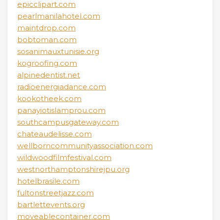
epicclipart.com
pearlmanilahotel.com
maintdrop.com
bobtoman.com
sosanimauxtunisie.org
kogroofing.com
alpinedentist.net
radioenergiadance.com
kookotheek.com
panayiotislamprou.com
southcampusgateway.com
chateaudelisse.com
wellborncommunityassociation.com
wildwoodfilmfestival.com
westnorthamptonshirejpu.org
hotelbrasile.com
fultonstreetjazz.com
bartlettevents.org
moveablecontainer.com