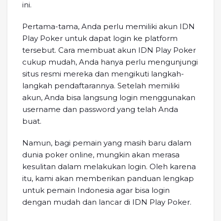
ini.
Pertama-tama, Anda perlu memiliki akun IDN
Play Poker untuk dapat login ke platform
tersebut. Cara membuat akun IDN Play Poker
cukup mudah, Anda hanya perlu mengunjungi
situs resmi mereka dan mengikuti langkah-
langkah pendaftarannya. Setelah memiliki
akun, Anda bisa langsung login menggunakan
username dan password yang telah Anda
buat.
Namun, bagi pemain yang masih baru dalam
dunia poker online, mungkin akan merasa
kesulitan dalam melakukan login. Oleh karena
itu, kami akan memberikan panduan lengkap
untuk pemain Indonesia agar bisa login
dengan mudah dan lancar di IDN Play Poker.