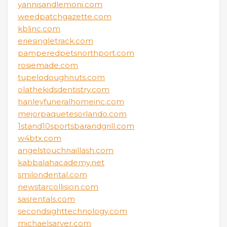
yannisandlemoni.com
weedpatchgazette.com
kblinc.com
eriesingletrack.com
pamperedpetsnorthport.com
rosiemade.com
tupelodoughnuts.com
olathekidsdentistry.com
hanleyfuneralhomeinc.com
mejorpaquetesorlando.com
1stand10sportsbarandgrill.com
w4btx.com
angelstouchnaillash.com
kabbalahacademy.net
smilondental.com
newstarcollision.com
sasrentals.com
secondsighttechnology.com
michaelsarver.com