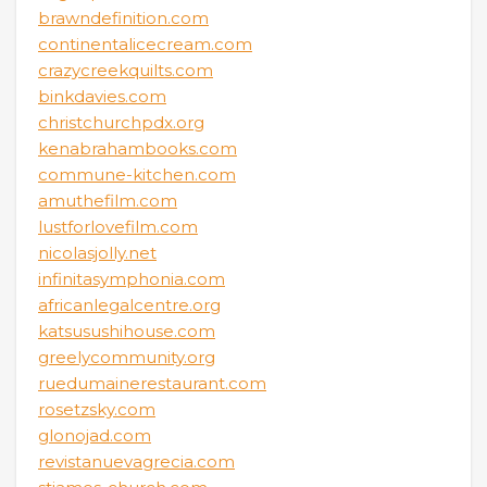
brawndefinition.com
continentalicecream.com
crazycreekquilts.com
binkdavies.com
christchurchpdx.org
kenabrahambooks.com
commune-kitchen.com
amuthefilm.com
lustforlovefilm.com
nicolasjolly.net
infinitasymphonia.com
africanlegalcentre.org
katsusushihouse.com
greelycommunity.org
ruedumainerestaurant.com
rosetzsky.com
glonojad.com
revistanuevagrecia.com