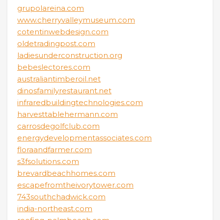
grupolareina.com
www.cherryvalleymuseum.com
cotentinwebdesign.com
oldetradingpost.com
ladiesunderconstruction.org
bebeslectores.com
australiantimberoil.net
dinosfamilyrestaurant.net
infraredbuildingtechnologies.com
harvesttablehermann.com
carrosdegolfclub.com
energydevelopmentassociates.com
floraandfarmer.com
s3fsolutions.com
brevardbeachhomes.com
escapefromtheivorytower.com
743southchadwick.com
india-northeast.com