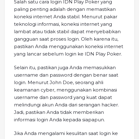
Salah satu cara login IDN Play Poker yang
paling penting adalah dengan memastikan
koneksi internet Anda stabil. Menurut pakar
teknologi informasi, koneksi internet yang
lambat atau tidak stabil dapat menyebabkan
gangguan saat proses login. Oleh karena itu,
pastikan Anda menggunakan koneksi internet
yang lancar sebelum login ke IDN Play Poker.
Selain itu, pastikan juga Anda memasukkan
username dan password dengan benar saat
login. Menurut John Doe, seorang ahli
keamanan cyber, menggunakan kombinasi
username dan password yang kuat dapat
melindungi akun Anda dari serangan hacker.
Jadi, pastikan Anda tidak memberikan
informasi login Anda kepada siapapun.
Jika Anda mengalami kesulitan saat login ke