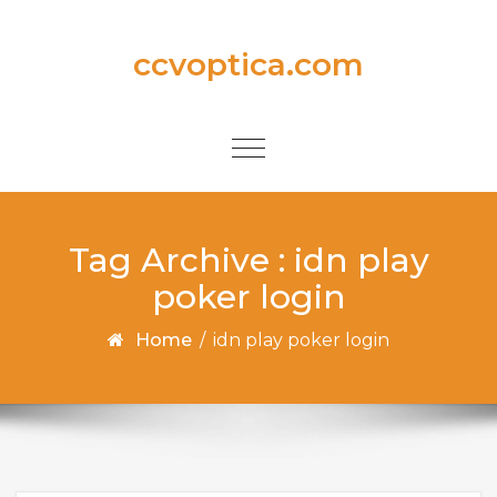
Skip to content
ccvoptica.com
Toggle
navigation
Tag Archive : idn play
poker login
Home
/
idn play poker login