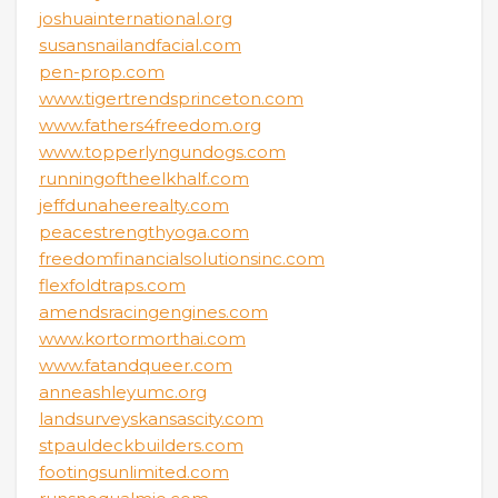
joshuainternational.org
susansnailandfacial.com
pen-prop.com
www.tigertrendsprinceton.com
www.fathers4freedom.org
www.topperlyngundogs.com
runningoftheelkhalf.com
jeffdunaheerealty.com
peacestrengthyoga.com
freedomfinancialsolutionsinc.com
flexfoldtraps.com
amendsracingengines.com
www.kortormorthai.com
www.fatandqueer.com
anneashleyumc.org
landsurveyskansascity.com
stpauldeckbuilders.com
footingsunlimited.com