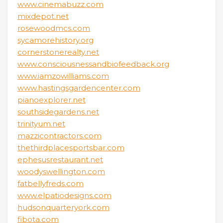
www.cinemabuzz.com
mixdepot.net
rosewoodmcs.com
sycamorehistory.org
cornerstonerealty.net
www.consciousnessandbiofeedback.org
www.iamzowilliams.com
www.hastingsgardencenter.com
pianoexplorer.net
southsidegardens.net
trinityum.net
mazzicontractors.com
thethirdplacesportsbar.com
ephesusrestaurant.net
woodyswellington.com
fatbellyfreds.com
www.elpatiodesigns.com
hudsonquarteryork.com
fibota.com