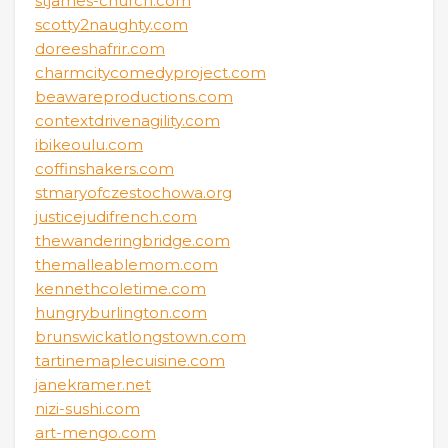
stjames-church.com
scotty2naughty.com
doreeshafrir.com
charmcitycomedyproject.com
beawareproductions.com
contextdrivenagility.com
ibikeoulu.com
coffinshakers.com
stmaryofczestochowa.org
justicejudifrench.com
thewanderingbridge.com
themalleablemom.com
kennethcoletime.com
hungryburlington.com
brunswickatlongstown.com
tartinemaplecuisine.com
janekramer.net
nizi-sushi.com
art-mengo.com