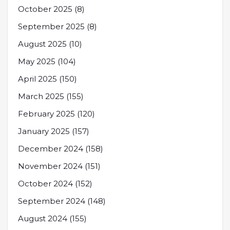
October 2025
(8)
September 2025
(8)
August 2025
(10)
May 2025
(104)
April 2025
(150)
March 2025
(155)
February 2025
(120)
January 2025
(157)
December 2024
(158)
November 2024
(151)
October 2024
(152)
September 2024
(148)
August 2024
(155)