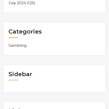
July 2024
(125)
Categories
Gambling
Sidebar