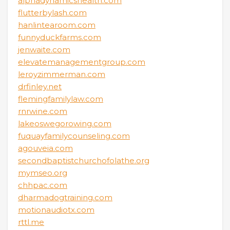
alphadynamicshealth.com
flutterbylash.com
hanlintearoom.com
funnyduckfarms.com
jenwaite.com
elevatemanagementgroup.com
leroyzimmerman.com
drfinley.net
flemingfamilylaw.com
rnrwine.com
lakeoswegorowing.com
fuquayfamilycounseling.com
agouveia.com
secondbaptistchurchofolathe.org
mymseo.org
chhpac.com
dharmadogtraining.com
motionaudiotx.com
rttl.me