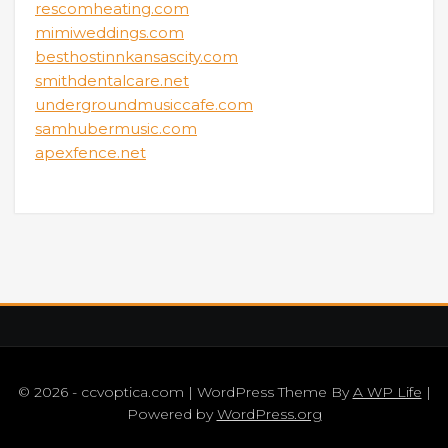
rescomheating.com
mimiweddings.com
besthostinnkansascity.com
smithdentalcare.net
undergroundmusiccafe.com
samhubermusic.com
apexfence.net
© 2026 - ccvoptica.com | WordPress Theme By
A WP Life
|
Powered by
WordPress.org