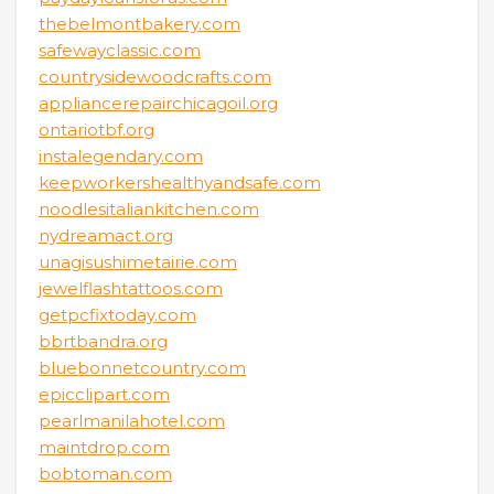
thebelmontbakery.com
safewayclassic.com
countrysidewoodcrafts.com
appliancerepairchicagoil.org
ontariotbf.org
instalegendary.com
keepworkershealthyandsafe.com
noodlesitaliankitchen.com
nydreamact.org
unagisushimetairie.com
jewelflashtattoos.com
getpcfixtoday.com
bbrtbandra.org
bluebonnetcountry.com
epicclipart.com
pearlmanilahotel.com
maintdrop.com
bobtoman.com