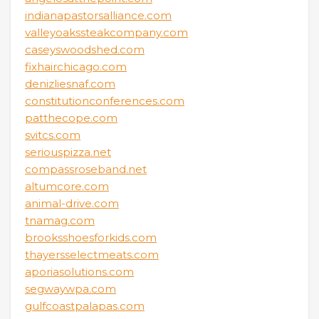
indianapastorsalliance.com
valleyoakssteakcompany.com
caseyswoodshed.com
fixhairchicago.com
denizliesnaf.com
constitutionconferences.com
patthecope.com
svitcs.com
seriouspizza.net
compassroseband.net
altumcore.com
animal-drive.com
tnamag.com
brooksshoesforkids.com
thayersselectmeats.com
aporiasolutions.com
segwaywpa.com
gulfcoastpalapas.com