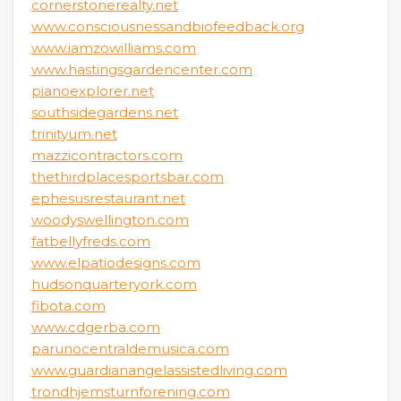
cornerstonerealty.net
www.consciousnessandbiofeedback.org
www.iamzowilliams.com
www.hastingsgardencenter.com
pianoexplorer.net
southsidegardens.net
trinityum.net
mazzicontractors.com
thethirdplacesportsbar.com
ephesusrestaurant.net
woodyswellington.com
fatbellyfreds.com
www.elpatiodesigns.com
hudsonquarteryork.com
fibota.com
www.cdgerba.com
parunocentraldemusica.com
www.guardianangelassistedliving.com
trondhjemsturnforening.com