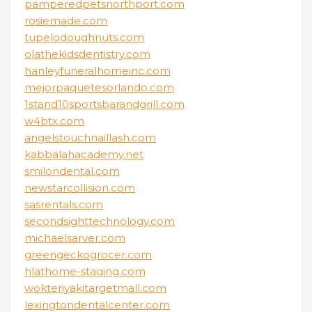
pamperedpetsnorthport.com
rosiemade.com
tupelodoughnuts.com
olathekidsdentistry.com
hanleyfuneralhomeinc.com
mejorpaquetesorlando.com
1stand10sportsbarandgrill.com
w4btx.com
angelstouchnaillash.com
kabbalahacademy.net
smilondental.com
newstarcollision.com
sasrentals.com
secondsighttechnology.com
michaelsarver.com
greengeckogrocer.com
hlathome-staging.com
wokteriyakitargetmall.com
lexingtondentalcenter.com