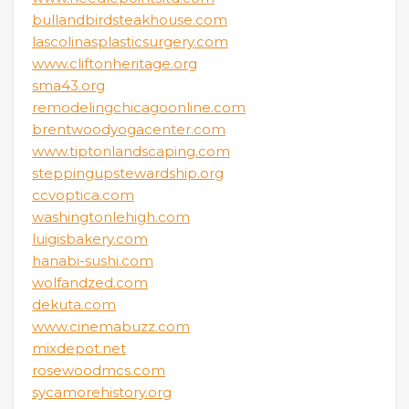
bullandbirdsteakhouse.com
lascolinasplasticsurgery.com
www.cliftonheritage.org
sma43.org
remodelingchicagoonline.com
brentwoodyogacenter.com
www.tiptonlandscaping.com
steppingupstewardship.org
ccvoptica.com
washingtonlehigh.com
luigisbakery.com
hanabi-sushi.com
wolfandzed.com
dekuta.com
www.cinemabuzz.com
mixdepot.net
rosewoodmcs.com
sycamorehistory.org