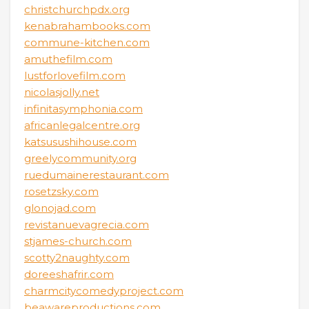
christchurchpdx.org
kenabrahambooks.com
commune-kitchen.com
amuthefilm.com
lustforlovefilm.com
nicolasjolly.net
infinitasymphonia.com
africanlegalcentre.org
katsusushihouse.com
greelycommunity.org
ruedumainerestaurant.com
rosetzsky.com
glonojad.com
revistanuevagrecia.com
stjames-church.com
scotty2naughty.com
doreeshafrir.com
charmcitycomedyproject.com
beawareproductions.com