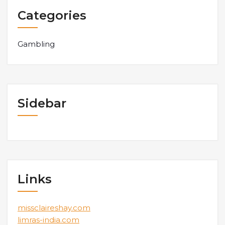
Categories
Gambling
Sidebar
Links
missclaireshay.com
limras-india.com