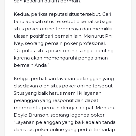
dan keadilan dalam bermain.”
Kedua, periksa reputasi situs tersebut. Cari
tahu apakah situs tersebut dikenal sebagai
situs poker online terpercaya dan memiliki
ulasan positif dari pemain lain. Menurut Phil
Ivey, seorang pemain poker profesional,
“Reputasi situs poker online sangat penting
karena akan memengaruhi pengalaman
bermain Anda.”
Ketiga, perhatikan layanan pelanggan yang
disediakan oleh situs poker online tersebut.
Situs yang baik harus memiliki layanan
pelanggan yang responsif dan dapat
membantu pemain dengan cepat. Menurut
Doyle Brunson, seorang legenda poker,
“Layanan pelanggan yang baik adalah tanda
dari situs poker online yang peduli terhadap