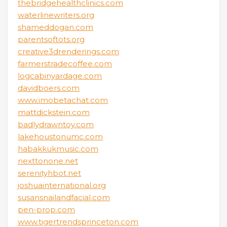
thebridgehealthclinics.com
waterlinewriters.org
shameddogan.com
parentsoftots.org
creative3drenderings.com
farmerstradecoffee.com
logcabinyardage.com
davidboers.com
www.imobetachat.com
mattdickstein.com
badlydrawntoy.com
lakehoustonumc.com
habakkukmusic.com
nexttonone.net
serenityhbot.net
joshuainternational.org
susansnailandfacial.com
pen-prop.com
www.tigertrendsprinceton.com