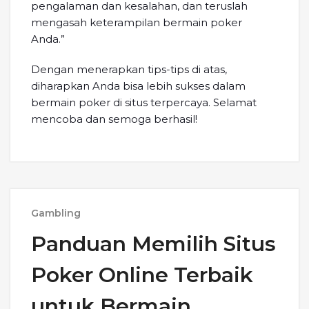
pengalaman dan kesalahan, dan teruslah
mengasah keterampilan bermain poker
Anda.”
Dengan menerapkan tips-tips di atas,
diharapkan Anda bisa lebih sukses dalam
bermain poker di situs terpercaya. Selamat
mencoba dan semoga berhasil!
Gambling
Panduan Memilih Situs
Poker Online Terbaik
untuk Bermain