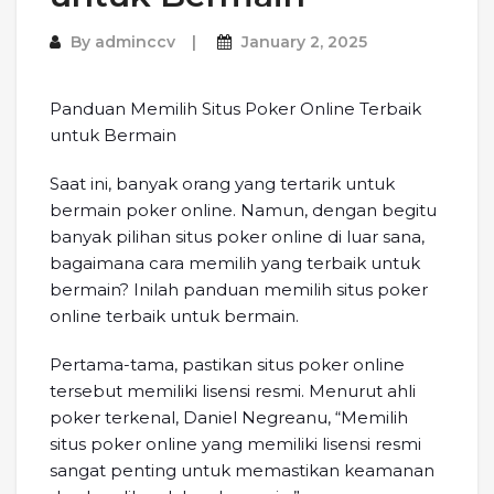
By
adminccv
January 2, 2025
Panduan Memilih Situs Poker Online Terbaik
untuk Bermain
Saat ini, banyak orang yang tertarik untuk
bermain poker online. Namun, dengan begitu
banyak pilihan situs poker online di luar sana,
bagaimana cara memilih yang terbaik untuk
bermain? Inilah panduan memilih situs poker
online terbaik untuk bermain.
Pertama-tama, pastikan situs poker online
tersebut memiliki lisensi resmi. Menurut ahli
poker terkenal, Daniel Negreanu, “Memilih
situs poker online yang memiliki lisensi resmi
sangat penting untuk memastikan keamanan