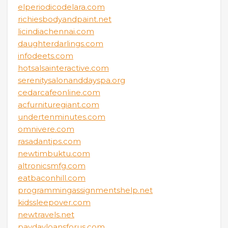
elperiodicodelara.com
richiesbodyandpaint.net
licindiachennai.com
daughterdarlings.com
infodeets.com
hotsalsainteractive.com
serenitysalonanddayspa.org
cedarcafeonline.com
acfurnituregiant.com
undertenminutes.com
omnivere.com
rasadantips.com
newtimbuktu.com
altronicsmfg.com
eatbaconhill.com
programmingassignmentshelp.net
kidssleepover.com
newtravels.net
paydayloansforus.com