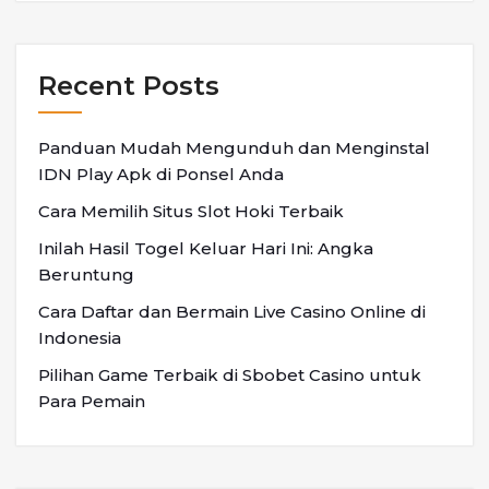
Recent Posts
Panduan Mudah Mengunduh dan Menginstal
IDN Play Apk di Ponsel Anda
Cara Memilih Situs Slot Hoki Terbaik
Inilah Hasil Togel Keluar Hari Ini: Angka
Beruntung
Cara Daftar dan Bermain Live Casino Online di
Indonesia
Pilihan Game Terbaik di Sbobet Casino untuk
Para Pemain