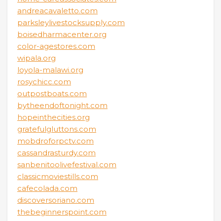
andreacavaletto.com
parksleylivestocksupply.com
boisedharmacenter.org
color-agestores.com
wipala.org
loyola-malawi.org
rosychicc.com
outpostboats.com
bytheendoftonight.com
hopeinthecities.org
gratefulgluttons.com
mobdroforpctv.com
cassandrasturdy.com
sanbenitoolivefestival.com
classicmoviestills.com
cafecolada.com
discoversoriano.com
thebeginnerspoint.com