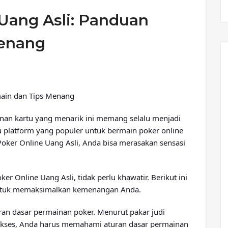
Uang Asli: Panduan
Menang
main dan Tips Menang
inan kartu yang menarik ini memang selalu menjadi
tu platform yang populer untuk bermain poker online
oker Online Uang Asli, Anda bisa merasakan sensasi
r Online Uang Asli, tidak perlu khawatir. Berikut ini
untuk memaksimalkan kemenangan Anda.
an dasar permainan poker. Menurut pakar judi
sukses, Anda harus memahami aturan dasar permainan