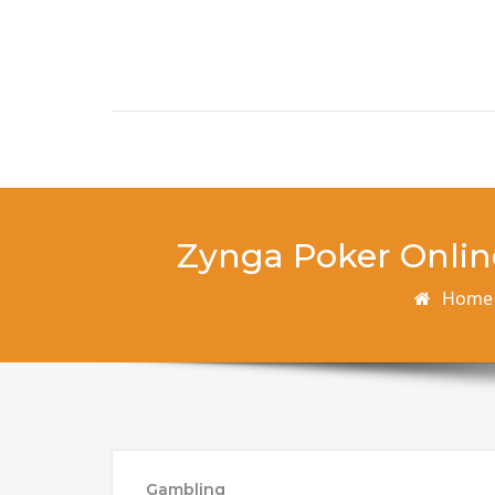
Skip to content
Zynga Poker Onlin
Home
Gambling