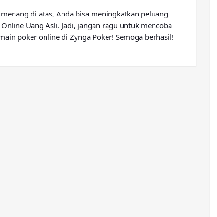
 menang di atas, Anda bisa meningkatkan peluang
nline Uang Asli. Jadi, jangan ragu untuk mencoba
ain poker online di Zynga Poker! Semoga berhasil!