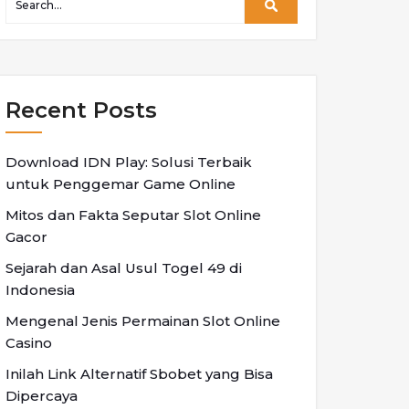
Recent Posts
Download IDN Play: Solusi Terbaik
untuk Penggemar Game Online
Mitos dan Fakta Seputar Slot Online
Gacor
Sejarah dan Asal Usul Togel 49 di
Indonesia
Mengenal Jenis Permainan Slot Online
Casino
Inilah Link Alternatif Sbobet yang Bisa
Dipercaya