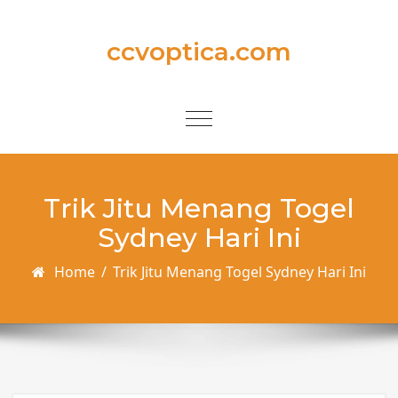
Skip to content
ccvoptica.com
Toggle
navigation
Trik Jitu Menang Togel
Sydney Hari Ini
Home
/
Trik Jitu Menang Togel Sydney Hari Ini