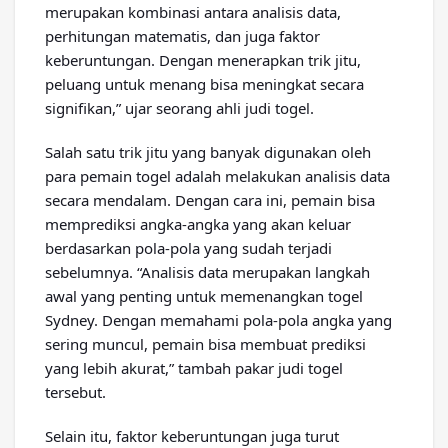
merupakan kombinasi antara analisis data,
perhitungan matematis, dan juga faktor
keberuntungan. Dengan menerapkan trik jitu,
peluang untuk menang bisa meningkat secara
signifikan,” ujar seorang ahli judi togel.
Salah satu trik jitu yang banyak digunakan oleh
para pemain togel adalah melakukan analisis data
secara mendalam. Dengan cara ini, pemain bisa
memprediksi angka-angka yang akan keluar
berdasarkan pola-pola yang sudah terjadi
sebelumnya. “Analisis data merupakan langkah
awal yang penting untuk memenangkan togel
Sydney. Dengan memahami pola-pola angka yang
sering muncul, pemain bisa membuat prediksi
yang lebih akurat,” tambah pakar judi togel
tersebut.
Selain itu, faktor keberuntungan juga turut