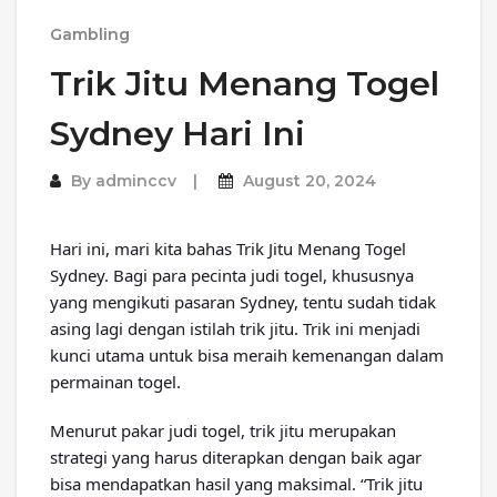
Gambling
Trik Jitu Menang Togel
Sydney Hari Ini
By
adminccv
August 20, 2024
Hari ini, mari kita bahas Trik Jitu Menang Togel
Sydney. Bagi para pecinta judi togel, khususnya
yang mengikuti pasaran Sydney, tentu sudah tidak
asing lagi dengan istilah trik jitu. Trik ini menjadi
kunci utama untuk bisa meraih kemenangan dalam
permainan togel.
Menurut pakar judi togel, trik jitu merupakan
strategi yang harus diterapkan dengan baik agar
bisa mendapatkan hasil yang maksimal. “Trik jitu