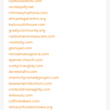
lustforlovefilm.com
nicolasjolly.net
infinitasymphonia.com
africanlegalcentre.org
katsusushihouse.com
greelycommunity.org
ruedumainerestaurant.com
rosetzsky.com
glonojad.com
revistanuevagrecia.com
stjames-church.com
scotty2naughty.com
doreeshafrir.com
charmcitycomedyproject.com
beawareproductions.com
contextdrivenagility.com
ibikeoulu.com
coffinshakers.com
stmaryofczestochowa.org