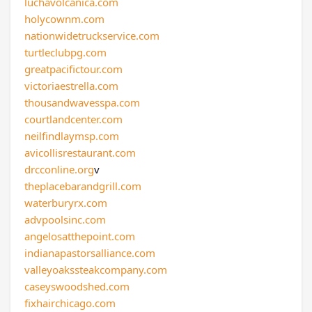
luchavolcanica.com
holycownm.com
nationwidetruckservice.com
turtleclubpg.com
greatpacifictour.com
victoriaestrella.com
thousandwavesspa.com
courtlandcenter.com
neilfindlaymsp.com
avicollisrestaurant.com
drcconline.org
v
theplacebarandgrill.com
waterburyrx.com
advpoolsinc.com
angelosatthepoint.com
indianapastorsalliance.com
valleyoakssteakcompany.com
caseyswoodshed.com
fixhairchicago.com