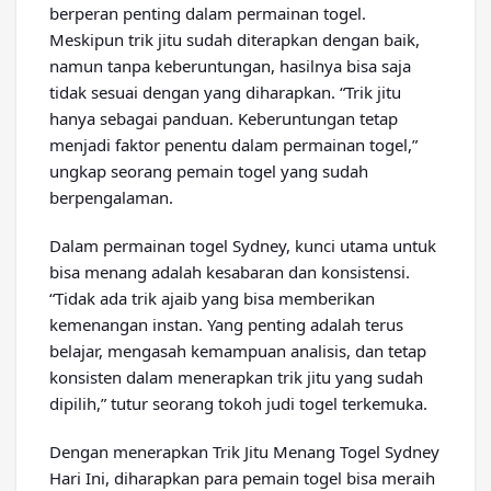
berperan penting dalam permainan togel.
Meskipun trik jitu sudah diterapkan dengan baik,
namun tanpa keberuntungan, hasilnya bisa saja
tidak sesuai dengan yang diharapkan. “Trik jitu
hanya sebagai panduan. Keberuntungan tetap
menjadi faktor penentu dalam permainan togel,”
ungkap seorang pemain togel yang sudah
berpengalaman.
Dalam permainan togel Sydney, kunci utama untuk
bisa menang adalah kesabaran dan konsistensi.
“Tidak ada trik ajaib yang bisa memberikan
kemenangan instan. Yang penting adalah terus
belajar, mengasah kemampuan analisis, dan tetap
konsisten dalam menerapkan trik jitu yang sudah
dipilih,” tutur seorang tokoh judi togel terkemuka.
Dengan menerapkan Trik Jitu Menang Togel Sydney
Hari Ini, diharapkan para pemain togel bisa meraih