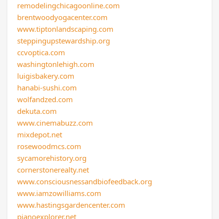
remodelingchicagoonline.com
brentwoodyogacenter.com
www.tiptonlandscaping.com
steppingupstewardship.org
ccvoptica.com
washingtonlehigh.com
luigisbakery.com
hanabi-sushi.com
wolfandzed.com
dekuta.com
www.cinemabuzz.com
mixdepot.net
rosewoodmcs.com
sycamorehistory.org
cornerstonerealty.net
www.consciousnessandbiofeedback.org
www.iamzowilliams.com
www.hastingsgardencenter.com
pianoexplorer.net