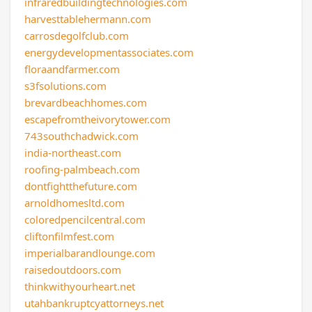
infraredbuildingtechnologies.com
harvesttablehermann.com
carrosdegolfclub.com
energydevelopmentassociates.com
floraandfarmer.com
s3fsolutions.com
brevardbeachhomes.com
escapefromtheivorytower.com
743southchadwick.com
india-northeast.com
roofing-palmbeach.com
dontfightthefuture.com
arnoldhomesltd.com
coloredpencilcentral.com
cliftonfilmfest.com
imperialbarandlounge.com
raisedoutdoors.com
thinkwithyourheart.net
utahbankruptcyattorneys.net