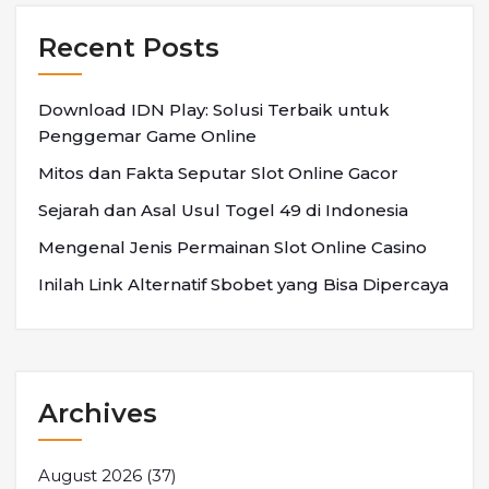
Recent Posts
Download IDN Play: Solusi Terbaik untuk
Penggemar Game Online
Mitos dan Fakta Seputar Slot Online Gacor
Sejarah dan Asal Usul Togel 49 di Indonesia
Mengenal Jenis Permainan Slot Online Casino
Inilah Link Alternatif Sbobet yang Bisa Dipercaya
Archives
August 2026
(37)