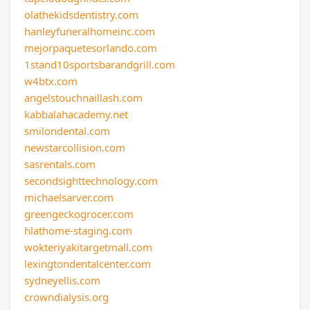
olathekidsdentistry.com
hanleyfuneralhomeinc.com
mejorpaquetesorlando.com
1stand10sportsbarandgrill.com
w4btx.com
angelstouchnaillash.com
kabbalahacademy.net
smilondental.com
newstarcollision.com
sasrentals.com
secondsighttechnology.com
michaelsarver.com
greengeckogrocer.com
hlathome-staging.com
wokteriyakitargetmall.com
lexingtondentalcenter.com
sydneyellis.com
crowndialysis.org