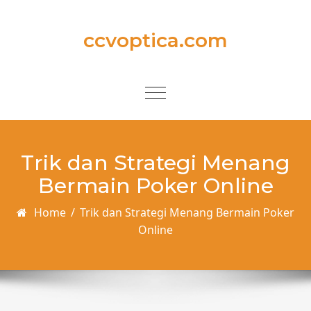
Skip to content
ccvoptica.com
Toggle
navigation
Trik dan Strategi Menang
Bermain Poker Online
Home
/
Trik dan Strategi Menang Bermain Poker
Online