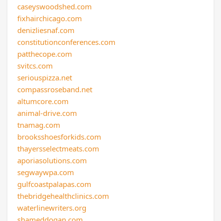
caseyswoodshed.com
fixhairchicago.com
denizliesnaf.com
constitutionconferences.com
patthecope.com
svitcs.com
seriouspizza.net
compassroseband.net
altumcore.com
animal-drive.com
tnamag.com
brooksshoesforkids.com
thayersselectmeats.com
aporiasolutions.com
segwaywpa.com
gulfcoastpalapas.com
thebridgehealthclinics.com
waterlinewriters.org
shameddogan.com