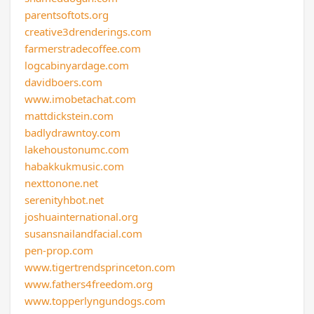
parentsoftots.org
creative3drenderings.com
farmerstradecoffee.com
logcabinyardage.com
davidboers.com
www.imobetachat.com
mattdickstein.com
badlydrawntoy.com
lakehoustonumc.com
habakkukmusic.com
nexttonone.net
serenityhbot.net
joshuainternational.org
susansnailandfacial.com
pen-prop.com
www.tigertrendsprinceton.com
www.fathers4freedom.org
www.topperlyngundogs.com