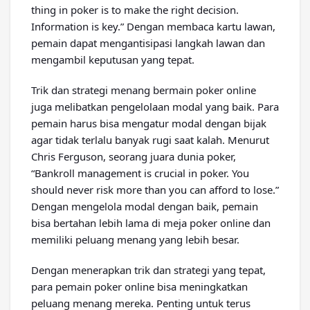
thing in poker is to make the right decision.
Information is key.” Dengan membaca kartu lawan,
pemain dapat mengantisipasi langkah lawan dan
mengambil keputusan yang tepat.
Trik dan strategi menang bermain poker online
juga melibatkan pengelolaan modal yang baik. Para
pemain harus bisa mengatur modal dengan bijak
agar tidak terlalu banyak rugi saat kalah. Menurut
Chris Ferguson, seorang juara dunia poker,
“Bankroll management is crucial in poker. You
should never risk more than you can afford to lose.”
Dengan mengelola modal dengan baik, pemain
bisa bertahan lebih lama di meja poker online dan
memiliki peluang menang yang lebih besar.
Dengan menerapkan trik dan strategi yang tepat,
para pemain poker online bisa meningkatkan
peluang menang mereka. Penting untuk terus