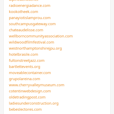
radioenergiadance.com
kookotheek.com
panayiotislamprou.com
southcampusgateway.com
chateaudelisse.com
wellborncommunityassociation.com
wildwoodfilmfestival.com
westnorthamptonshirejpu.org
hotelbrasile.com
fultonstreetjazz.com
bartlettevents.org
moveablecontainer.com
grupolareina.com
www.cherryvalleymuseum.com
cotentinwebdesign.com
oldetradingpost.com
ladiesunderconstruction.org
bebeslectores.com