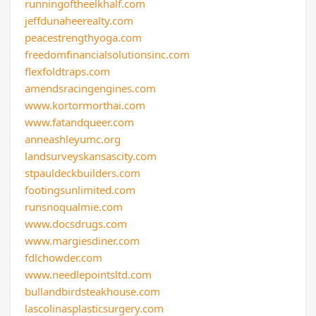
runningoftheelkhalf.com
jeffdunaheerealty.com
peacestrengthyoga.com
freedomfinancialsolutionsinc.com
flexfoldtraps.com
amendsracingengines.com
www.kortormorthai.com
www.fatandqueer.com
anneashleyumc.org
landsurveyskansascity.com
stpauldeckbuilders.com
footingsunlimited.com
runsnoqualmie.com
www.docsdrugs.com
www.margiesdiner.com
fdlchowder.com
www.needlepointsltd.com
bullandbirdsteakhouse.com
lascolinasplasticsurgery.com