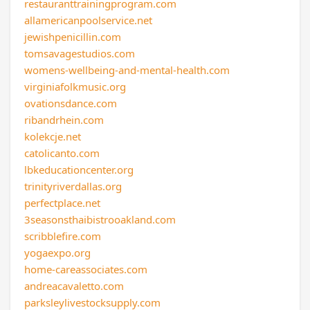
restauranttrainingprogram.com
allamericanpoolservice.net
jewishpenicillin.com
tomsavagestudios.com
womens-wellbeing-and-mental-health.com
virginiafolkmusic.org
ovationsdance.com
ribandrhein.com
kolekcje.net
catolicanto.com
lbkeducationcenter.org
trinityriverdallas.org
perfectplace.net
3seasonsthaibistrooakland.com
scribblefire.com
yogaexpo.org
home-careassociates.com
andreacavaletto.com
parksleylivestocksupply.com