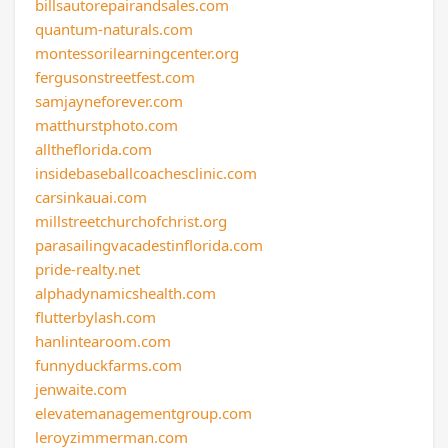
billsautorepairandsales.com
quantum-naturals.com
montessorilearningcenter.org
fergusonstreetfest.com
samjayneforever.com
matthurstphoto.com
alltheflorida.com
insidebaseballcoachesclinic.com
carsinkauai.com
millstreetchurchofchrist.org
parasailingvacadestinflorida.com
pride-realty.net
alphadynamicshealth.com
flutterbylash.com
hanlintearoom.com
funnyduckfarms.com
jenwaite.com
elevatemanagementgroup.com
leroyzimmerman.com