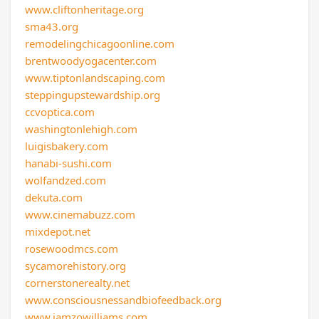
www.cliftonheritage.org
sma43.org
remodelingchicagoonline.com
brentwoodyogacenter.com
www.tiptonlandscaping.com
steppingupstewardship.org
ccvoptica.com
washingtonlehigh.com
luigisbakery.com
hanabi-sushi.com
wolfandzed.com
dekuta.com
www.cinemabuzz.com
mixdepot.net
rosewoodmcs.com
sycamorehistory.org
cornerstonerealty.net
www.consciousnessandbiofeedback.org
www.iamzowilliams.com