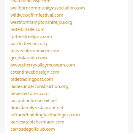
chateaudelisse.com
wellborncommunityassociation.com
wildwoodfilmfestival.com
westnorthamptonshirejpu.org
hotelbrasile.com
fultonstreetjazz.com
bartlettevents.org
moveablecontainer.com
grupolareina.com
www.cherryvalleymuseum.com
cotentinwebdesign.com
oldetradingpost.com
ladiesunderconstruction.org
bebeslectores.com
australiantimberoil.net
dinosfamilyrestaurant.net
infraredbuildingtechnologies.com
harvesttablehermann.com
carrosdegolfclub.com