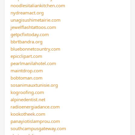
noodlesitaliankitchen.com
nydreamact.org
unagisushimetairie.com
jewelflashtattoos.com
getpcfixtoday.com
bbrtbandra.org
bluebonnetcountry.com
epicclipart.com
pearlmanilahotel.com
maintdrop.com
bobtoman.com
sosanimauxtunisie.org
kogroofing.com
alpinedentist.net
radioenergiadance.com
kookotheek.com
panayiotislamprou.com
southcampusgateway.com