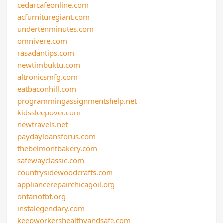
cedarcafeonline.com
acfurnituregiant.com
undertenminutes.com
omnivere.com
rasadantips.com
newtimbuktu.com
altronicsmfg.com
eatbaconhill.com
programmingassignmentshelp.net
kidssleepover.com
newtravels.net
paydayloansforus.com
thebelmontbakery.com
safewayclassic.com
countrysidewoodcrafts.com
appliancerepairchicagoil.org
ontariotbf.org
instalegendary.com
keepworkershealthyandsafe.com