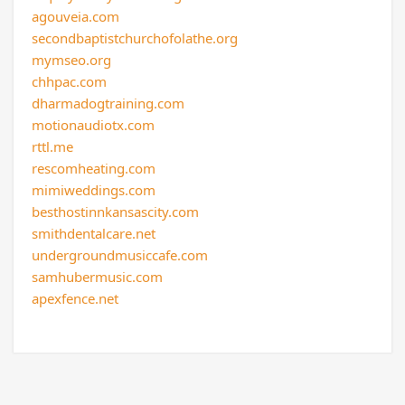
agouveia.com
secondbaptistchurchofolathe.org
mymseo.org
chhpac.com
dharmadogtraining.com
motionaudiotx.com
rttl.me
rescomheating.com
mimiweddings.com
besthostinnkansascity.com
smithdentalcare.net
undergroundmusiccafe.com
samhubermusic.com
apexfence.net