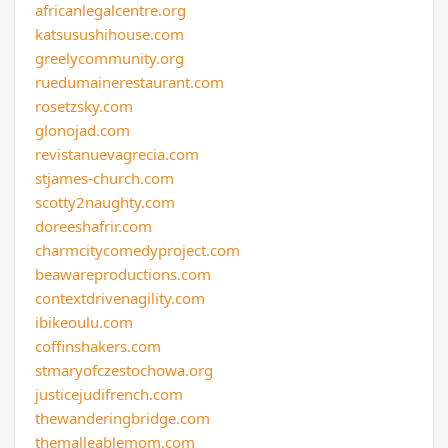
africanlegalcentre.org
katsusushihouse.com
greelycommunity.org
ruedumainerestaurant.com
rosetzsky.com
glonojad.com
revistanuevagrecia.com
stjames-church.com
scotty2naughty.com
doreeshafrir.com
charmcitycomedyproject.com
beawareproductions.com
contextdrivenagility.com
ibikeoulu.com
coffinshakers.com
stmaryofczestochowa.org
justicejudifrench.com
thewanderingbridge.com
themalleablemom.com