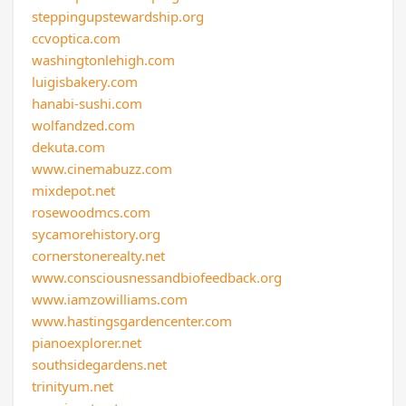
steppingupstewardship.org
ccvoptica.com
washingtonlehigh.com
luigisbakery.com
hanabi-sushi.com
wolfandzed.com
dekuta.com
www.cinemabuzz.com
mixdepot.net
rosewoodmcs.com
sycamorehistory.org
cornerstonerealty.net
www.consciousnessandbiofeedback.org
www.iamzowilliams.com
www.hastingsgardencenter.com
pianoexplorer.net
southsidegardens.net
trinityum.net