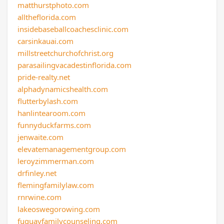
matthurstphoto.com
alltheflorida.com
insidebaseballcoachesclinic.com
carsinkauai.com
millstreetchurchofchrist.org
parasailingvacadestinflorida.com
pride-realty.net
alphadynamicshealth.com
flutterbylash.com
hanlintearoom.com
funnyduckfarms.com
jenwaite.com
elevatemanagementgroup.com
leroyzimmerman.com
drfinley.net
flemingfamilylaw.com
rnrwine.com
lakeoswegorowing.com
fuquayfamilycounseling.com