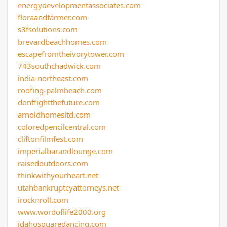
energydevelopmentassociates.com
floraandfarmer.com
s3fsolutions.com
brevardbeachhomes.com
escapefromtheivorytower.com
743southchadwick.com
india-northeast.com
roofing-palmbeach.com
dontfightthefuture.com
arnoldhomesltd.com
coloredpencilcentral.com
cliftonfilmfest.com
imperialbarandlounge.com
raisedoutdoors.com
thinkwithyourheart.net
utahbankruptcyattorneys.net
irocknroll.com
www.wordoflife2000.org
idahosquaredancing.com