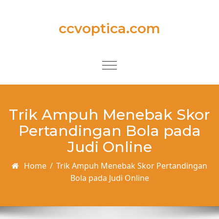
Skip to content
ccvoptica.com
Toggle
navigation
Trik Ampuh Menebak Skor
Pertandingan Bola pada
Judi Online
Home
/
Trik Ampuh Menebak Skor Pertandingan
Bola pada Judi Online