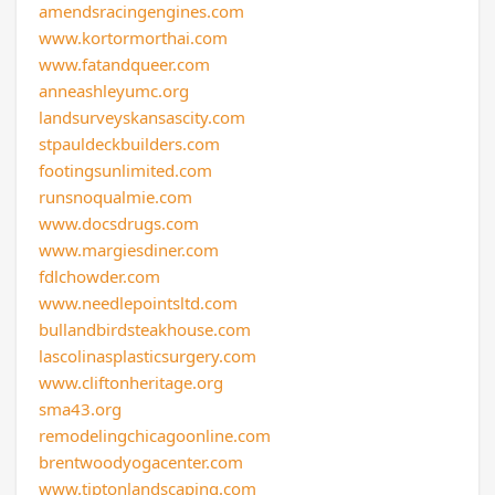
amendsracingengines.com
www.kortormorthai.com
www.fatandqueer.com
anneashleyumc.org
landsurveyskansascity.com
stpauldeckbuilders.com
footingsunlimited.com
runsnoqualmie.com
www.docsdrugs.com
www.margiesdiner.com
fdlchowder.com
www.needlepointsltd.com
bullandbirdsteakhouse.com
lascolinasplasticsurgery.com
www.cliftonheritage.org
sma43.org
remodelingchicagoonline.com
brentwoodyogacenter.com
www.tiptonlandscaping.com