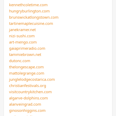
kennethcoletime.com
hungryburlington.com
brunswickatlongstown.com
tartinemaplecuisine.com
janekramer.net
nizi-sushi.com
art-mengo.com
gaiaprimeradio.com
tammiebrown.net
dutonc.com
thelongescape.com
mattolegrange.com
junglelodgecostarica.com
christianfestivals.org
visitcountrykitchen.com
algarve-dolphins.com
alanveingrad.com
ginosonhiggins.com