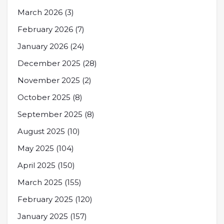
March 2026
(3)
February 2026
(7)
January 2026
(24)
December 2025
(28)
November 2025
(2)
October 2025
(8)
September 2025
(8)
August 2025
(10)
May 2025
(104)
April 2025
(150)
March 2025
(155)
February 2025
(120)
January 2025
(157)