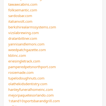
tawawcabins.com
folksemantic.com
sardosbar.com
italianvolt.com
berkshirealarmssystems.com
vizslabrewing.com
dralanbittner.com
yannisandlemoni.com
weedpatchgazette.com
kblinc.com
eriesingletrack.com
pamperedpetsnorthport.com
rosiemade.com
tupelodoughnuts.com
olathekidsdentistry.com
hanleyfuneralhomeinc.com
mejorpaquetesorlando.com
1stand10sportsbarandgrill.com