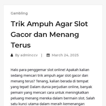
Gambling
Trik Ampuh Agar Slot
Gacor dan Menang
Terus
By
adminccv
March 24, 2025
Halo para penggemar slot online! Apakah kalian
sedang mencari trik ampuh agar slot gacor dan
menang terus? Tenang, kalian berada di tempat
yang tepat! Dalam dunia perjudian online, banyak
pemain yang mencari cara untuk meningkatkan
peluang menang mereka dalam bermain slot. Salah
satu kunci utama dalam meraih kemenangan