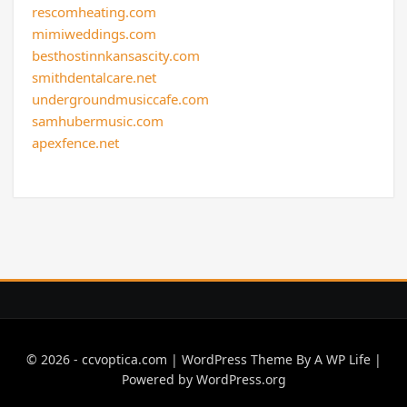
rescomheating.com
mimiweddings.com
besthostinnkansascity.com
smithdentalcare.net
undergroundmusiccafe.com
samhubermusic.com
apexfence.net
© 2026 - ccvoptica.com | WordPress Theme By
A WP Life
|
Powered by
WordPress.org