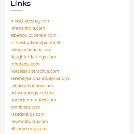
Links
missclaireshay.com
limras-india.com
elperiodicodelara.com
richiesbodyandpaint.net
licindiachennai.com
daughterdarlings.com
infodeets.com
hotsalsainteractive.com
serenitysalonanddayspa.org
cedarcafeonline.com
acfurnituregiant.com
undertenminutes.com
omnivere.com
rasadantips.com
newtimbuktu.com
altronicsmfg.com