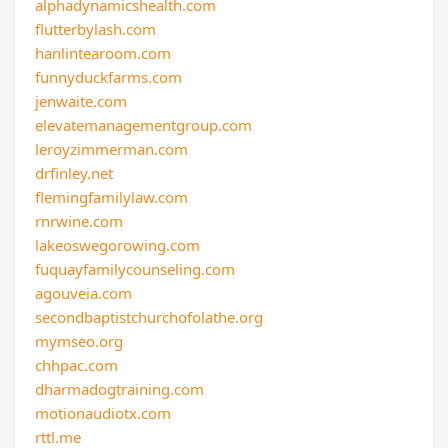
alphadynamicshealth.com
flutterbylash.com
hanlintearoom.com
funnyduckfarms.com
jenwaite.com
elevatemanagementgroup.com
leroyzimmerman.com
drfinley.net
flemingfamilylaw.com
rnrwine.com
lakeoswegorowing.com
fuquayfamilycounseling.com
agouveia.com
secondbaptistchurchofolathe.org
mymseo.org
chhpac.com
dharmadogtraining.com
motionaudiotx.com
rttl.me