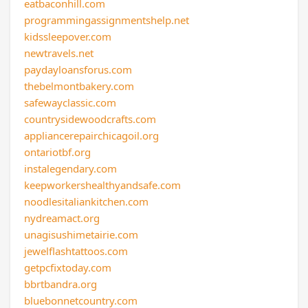
eatbaconhill.com
programmingassignmentshelp.net
kidssleepover.com
newtravels.net
paydayloansforus.com
thebelmontbakery.com
safewayclassic.com
countrysidewoodcrafts.com
appliancerepairchicagoil.org
ontariotbf.org
instalegendary.com
keepworkershealthyandsafe.com
noodlesitaliankitchen.com
nydreamact.org
unagisushimetairie.com
jewelflashtattoos.com
getpcfixtoday.com
bbrtbandra.org
bluebonnetcountry.com