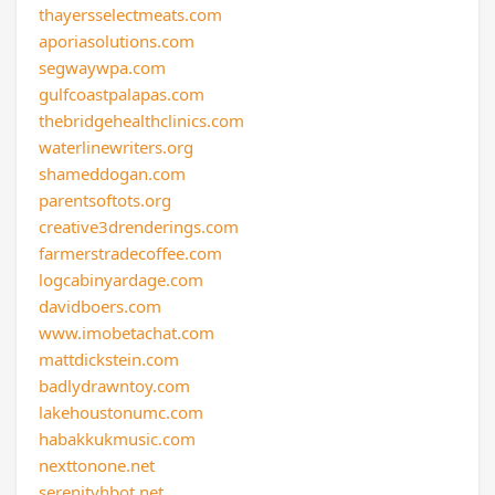
thayersselectmeats.com
aporiasolutions.com
segwaywpa.com
gulfcoastpalapas.com
thebridgehealthclinics.com
waterlinewriters.org
shameddogan.com
parentsoftots.org
creative3drenderings.com
farmerstradecoffee.com
logcabinyardage.com
davidboers.com
www.imobetachat.com
mattdickstein.com
badlydrawntoy.com
lakehoustonumc.com
habakkukmusic.com
nexttonone.net
serenityhbot.net