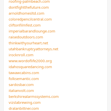
roofing-palmbeach.com
dontfightthefuture.com
arnoldhomesltd.com
coloredpencilcentral.com
cliftonfilmfest.com
imperialbarandlounge.com
raisedoutdoors.com
thinkwithyourheart.net
utahbankruptcyattorneys.net
irocknroll.com
www.wordoflife2000.org
idahosquaredancing.com
tawawcabins.com
folksemantic.com
sardosbar.com
italianvolt.com
berkshirealarmssystems.com
vizslabrewing.com
dralanbittner.com