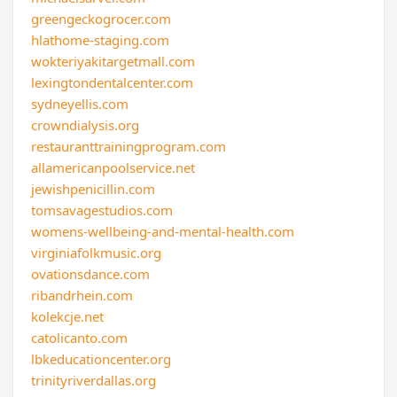
greengeckogrocer.com
hlathome-staging.com
wokteriyakitargetmall.com
lexingtondentalcenter.com
sydneyellis.com
crowndialysis.org
restauranttrainingprogram.com
allamericanpoolservice.net
jewishpenicillin.com
tomsavagestudios.com
womens-wellbeing-and-mental-health.com
virginiafolkmusic.org
ovationsdance.com
ribandrhein.com
kolekcje.net
catolicanto.com
lbkeducationcenter.org
trinityriverdallas.org