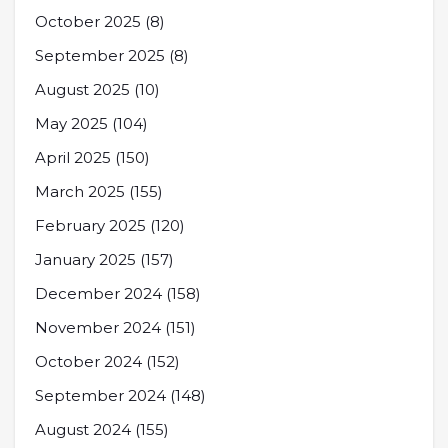
October 2025
(8)
September 2025
(8)
August 2025
(10)
May 2025
(104)
April 2025
(150)
March 2025
(155)
February 2025
(120)
January 2025
(157)
December 2024
(158)
November 2024
(151)
October 2024
(152)
September 2024
(148)
August 2024
(155)