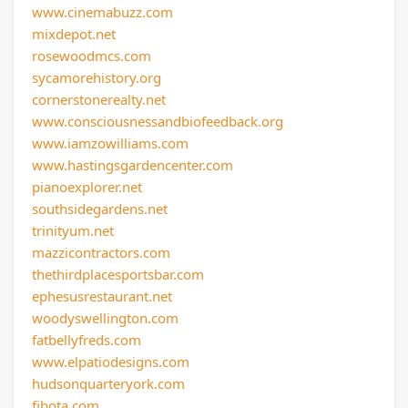
www.cinemabuzz.com
mixdepot.net
rosewoodmcs.com
sycamorehistory.org
cornerstonerealty.net
www.consciousnessandbiofeedback.org
www.iamzowilliams.com
www.hastingsgardencenter.com
pianoexplorer.net
southsidegardens.net
trinityum.net
mazzicontractors.com
thethirdplacesportsbar.com
ephesusrestaurant.net
woodyswellington.com
fatbellyfreds.com
www.elpatiodesigns.com
hudsonquarteryork.com
fibota.com