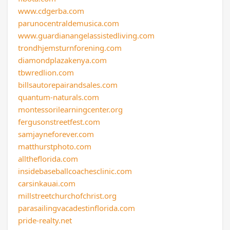
www.cdgerba.com
parunocentraldemusica.com
www.guardianangelassistedliving.com
trondhjemsturnforening.com
diamondplazakenya.com
tbwredlion.com
billsautorepairandsales.com
quantum-naturals.com
montessorilearningcenter.org
fergusonstreetfest.com
samjayneforever.com
matthurstphoto.com
alltheflorida.com
insidebaseballcoachesclinic.com
carsinkauai.com
millstreetchurchofchrist.org
parasailingvacadestinflorida.com
pride-realty.net