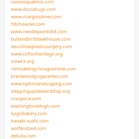
runsnoqualmie.com
www.docsdrugs.com
www.margiesdiner.com
fdlchowder.com
www.needlepointsltd.com
bullandbirdsteakhouse.com
lascolinasplasticsurgery.com
www.cliftonheritage.org
sma43.org
remodelingchicagoonline.com
brentwoodyogacenter.com
www.tiptonlandscaping.com
steppingupstewardship.org
ccvoptica.com
washingtonlehigh.com
luigisbakery.com
hanabi-sushi.com
wolfandzed.com
dekuta.com