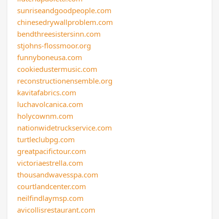
sunriseandgoodpeople.com
chinesedrywallproblem.com
bendthreesistersinn.com
stjohns-flossmoor.org
funnyboneusa.com
cookiedustermusic.com
reconstructionensemble.org
kavitafabrics.com
luchavolcanica.com
holycownm.com
nationwidetruckservice.com
turtleclubpg.com
greatpacifictour.com
victoriaestrella.com
thousandwavesspa.com
courtlandcenter.com
neilfindlaymsp.com
avicollisrestaurant.com