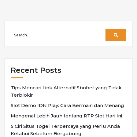
Recent Posts
Tips Mencari Link Alternatif Sbobet yang Tidak
Terblokir
Slot Demo IDN Play: Cara Bermain dan Menang
Mengenal Lebih Jauh tentang RTP Slot Hari Ini
5 Ciri Situs Togel Terpercaya yang Perlu Anda
Ketahui Sebelum Bergabung