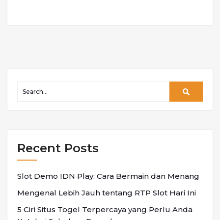
Recent Posts
Slot Demo IDN Play: Cara Bermain dan Menang
Mengenal Lebih Jauh tentang RTP Slot Hari Ini
5 Ciri Situs Togel Terpercaya yang Perlu Anda