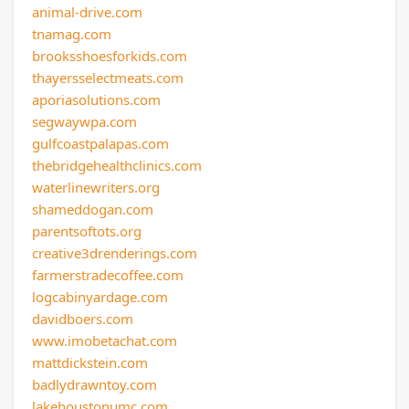
animal-drive.com
tnamag.com
brooksshoesforkids.com
thayersselectmeats.com
aporiasolutions.com
segwaywpa.com
gulfcoastpalapas.com
thebridgehealthclinics.com
waterlinewriters.org
shameddogan.com
parentsoftots.org
creative3drenderings.com
farmerstradecoffee.com
logcabinyardage.com
davidboers.com
www.imobetachat.com
mattdickstein.com
badlydrawntoy.com
lakehoustonumc.com