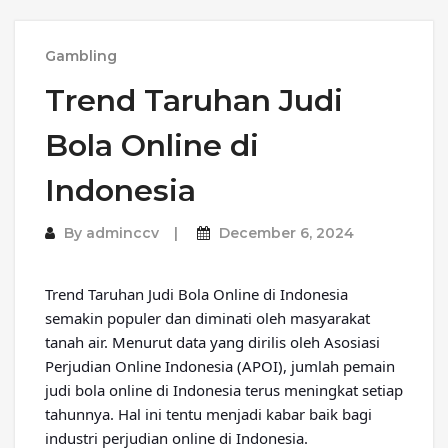
Gambling
Trend Taruhan Judi
Bola Online di
Indonesia
By
adminccv
December 6, 2024
Trend Taruhan Judi Bola Online di Indonesia
semakin populer dan diminati oleh masyarakat
tanah air. Menurut data yang dirilis oleh Asosiasi
Perjudian Online Indonesia (APOI), jumlah pemain
judi bola online di Indonesia terus meningkat setiap
tahunnya. Hal ini tentu menjadi kabar baik bagi
industri perjudian online di Indonesia.