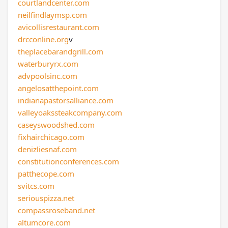
courtlandcenter.com
neilfindlaymsp.com
avicollisrestaurant.com
drcconline.org
v
theplacebarandgrill.com
waterburyrx.com
advpoolsinc.com
angelosatthepoint.com
indianapastorsalliance.com
valleyoakssteakcompany.com
caseyswoodshed.com
fixhairchicago.com
denizliesnaf.com
constitutionconferences.com
patthecope.com
svitcs.com
seriouspizza.net
compassroseband.net
altumcore.com