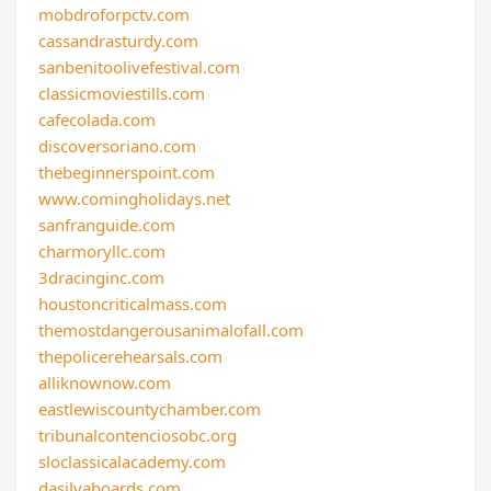
mobdroforpctv.com
cassandrasturdy.com
sanbenitoolivefestival.com
classicmoviestills.com
cafecolada.com
discoversoriano.com
thebeginnerspoint.com
www.comingholidays.net
sanfranguide.com
charmoryllc.com
3dracinginc.com
houstoncriticalmass.com
themostdangerousanimalofall.com
thepolicerehearsals.com
alliknownow.com
eastlewiscountychamber.com
tribunalcontenciosobc.org
sloclassicalacademy.com
dasilvaboards.com