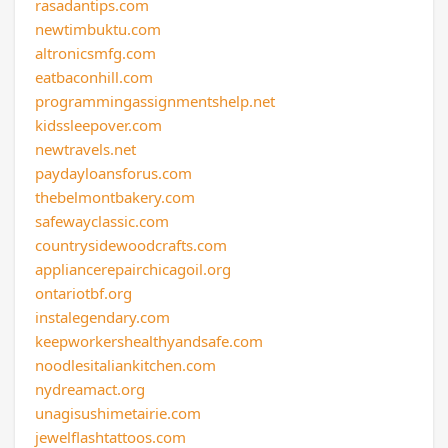
rasadantips.com
newtimbuktu.com
altronicsmfg.com
eatbaconhill.com
programmingassignmentshelp.net
kidssleepover.com
newtravels.net
paydayloansforus.com
thebelmontbakery.com
safewayclassic.com
countrysidewoodcrafts.com
appliancerepairchicagoil.org
ontariotbf.org
instalegendary.com
keepworkershealthyandsafe.com
noodlesitaliankitchen.com
nydreamact.org
unagisushimetairie.com
jewelflashtattoos.com