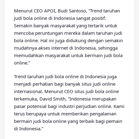
Menurut CEO APOI, Budi Santoso, “Trend taruhan
judi bola online di Indonesia sangat positif.
Semakin banyak masyarakat yang tertarik untuk
mencoba peruntungan mereka dalam taruhan judi
bola online. Hal ini juga didukung dengan semakin
mudahnya akses internet di Indonesia, sehingga
memudahkan masyarakat untuk bermain judi bola
online.”
Trend taruhan judi bola online di Indonesia juga
menjadi perhatian bagi banyak situs judi online
internasional. Menurut CEO situs judi bola online
terkemuka, David Smith, “Indonesia merupakan
pasar potensial bagi industri perjudian online. Kami
terus berupaya untuk memberikan pengalaman
bermain judi bola online yang terbaik bagi pemain
di Indonesia.”