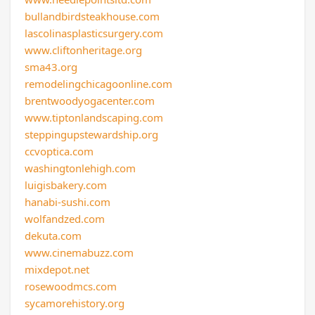
bullandbirdsteakhouse.com
lascolinasplasticsurgery.com
www.cliftonheritage.org
sma43.org
remodelingchicagoonline.com
brentwoodyogacenter.com
www.tiptonlandscaping.com
steppingupstewardship.org
ccvoptica.com
washingtonlehigh.com
luigisbakery.com
hanabi-sushi.com
wolfandzed.com
dekuta.com
www.cinemabuzz.com
mixdepot.net
rosewoodmcs.com
sycamorehistory.org