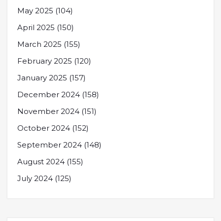
May 2025
(104)
April 2025
(150)
March 2025
(155)
February 2025
(120)
January 2025
(157)
December 2024
(158)
November 2024
(151)
October 2024
(152)
September 2024
(148)
August 2024
(155)
July 2024
(125)