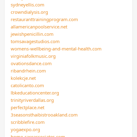
sydneyellis.com
crowndialysis.org
restauranttrainingprogram.com
allamericanpoolservice.net
jewishpenicillin.com
tomsavagestudios.com
womens-wellbeing-and-mental-health.com
virginiafolkmusic.org
ovationsdance.com
ribandrhein.com
kolekcje.net
catolicanto.com
lbkeducationcenter.org
trinityriverdallas.org
perfectplace.net
3seasonsthaibistrooakland.com
scribblefire.com
yogaexpo.org
home-careassociates.com