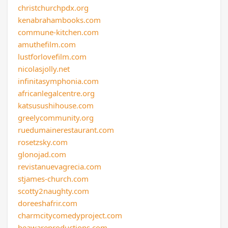
christchurchpdx.org
kenabrahambooks.com
commune-kitchen.com
amuthefilm.com
lustforlovefilm.com
nicolasjolly.net
infinitasymphonia.com
africanlegalcentre.org
katsusushihouse.com
greelycommunity.org
ruedumainerestaurant.com
rosetzsky.com
glonojad.com
revistanuevagrecia.com
stjames-church.com
scotty2naughty.com
doreeshafrir.com
charmcitycomedyproject.com
beawareproductions.com