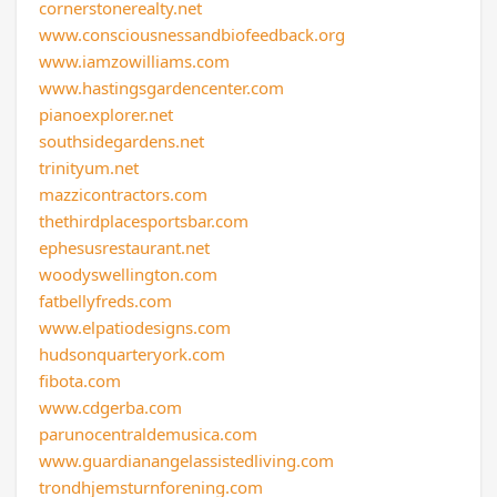
cornerstonerealty.net
www.consciousnessandbiofeedback.org
www.iamzowilliams.com
www.hastingsgardencenter.com
pianoexplorer.net
southsidegardens.net
trinityum.net
mazzicontractors.com
thethirdplacesportsbar.com
ephesusrestaurant.net
woodyswellington.com
fatbellyfreds.com
www.elpatiodesigns.com
hudsonquarteryork.com
fibota.com
www.cdgerba.com
parunocentraldemusica.com
www.guardianangelassistedliving.com
trondhjemsturnforening.com