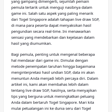
yang gampang dimengerti, sejumlah pemain
pemula tertarik untuk menguji nasibnya dalam
game ini. Salah satu aspek yang paling menarik
dari Togel Singapore adalah tahapan live draw SGP,
di mana para peserta dapat menyaksikan hasil
pengundian secara real-time. Ini menawarkan
sensasi yang mendebarkan dan kejelasan dalam
hasil yang diumumkan.
Bagi pemula, penting untuk mengenal beberapa
hal mendasar dari game ini. Dimulai dengan
metode penempatan taruhan hingga bagaimana
menginterpretasi hasil undian SGP, data ini akan
menuntun Anda menjadi lebih percaya diri. Dalam
artikel ini, kami akan membahas lebih dalam
tentang live draw SGP, hasilnya, serta menyajikan
tips yang berguna untuk meningkatkan peluang
Anda dalam bertaruh Togel Singapore. Mari kita
mulai petualangan ini ke dunia seru dari Togel