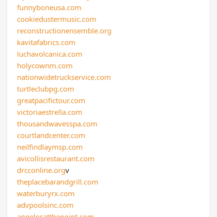
funnyboneusa.com
cookiedustermusic.com
reconstructionensemble.org
kavitafabrics.com
luchavolcanica.com
holycownm.com
nationwidetruckservice.com
turtleclubpg.com
greatpacifictour.com
victoriaestrella.com
thousandwavesspa.com
courtlandcenter.com
neilfindlaymsp.com
avicollisrestaurant.com
drcconline.org
v
theplacebarandgrill.com
waterburyrx.com
advpoolsinc.com
angelosatthepoint.com