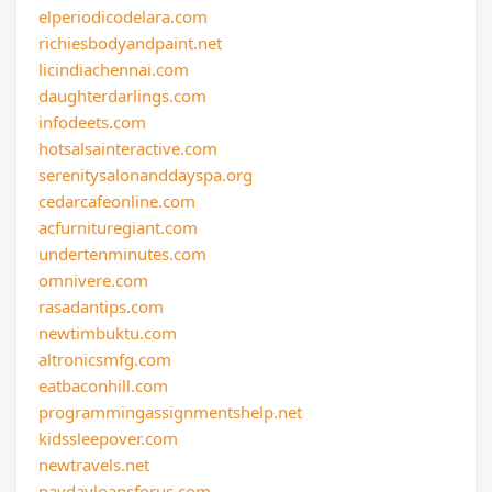
elperiodicodelara.com
richiesbodyandpaint.net
licindiachennai.com
daughterdarlings.com
infodeets.com
hotsalsainteractive.com
serenitysalonanddayspa.org
cedarcafeonline.com
acfurnituregiant.com
undertenminutes.com
omnivere.com
rasadantips.com
newtimbuktu.com
altronicsmfg.com
eatbaconhill.com
programmingassignmentshelp.net
kidssleepover.com
newtravels.net
paydayloansforus.com