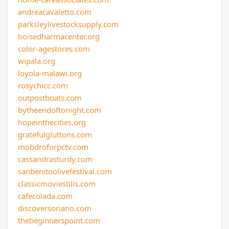
andreacavaletto.com
parksleylivestocksupply.com
boisedharmacenter.org
color-agestores.com
wipala.org
loyola-malawi.org
rosychicc.com
outpostboats.com
bytheendoftonight.com
hopeinthecities.org
gratefulgluttons.com
mobdroforpctv.com
cassandrasturdy.com
sanbenitoolivefestival.com
classicmoviestills.com
cafecolada.com
discoversoriano.com
thebeginnerspoint.com