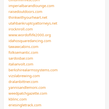
imperialbarandlounge.com
raisedoutdoors.com
thinkwithyourheart.net
utahbankruptcyattorneys.net
irocknroll.com
www.wordoflife2000.org
idahosquaredancing.com
tawawcabins.com
folksemantic.com
sardosbar.com
italianvolt.com
berkshirealarmssystems.com
vizslabrewing.com
dralanbittner.com
yannisandlemoni.com
weedpatchgazette.com
kblinc.com
eriesingletrack.com