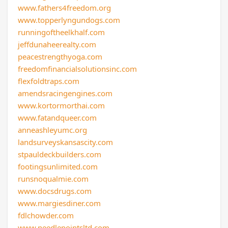
www.fathers4freedom.org
www.topperlyngundogs.com
runningoftheelkhalf.com
jeffdunaheerealty.com
peacestrengthyoga.com
freedomfinancialsolutionsinc.com
flexfoldtraps.com
amendsracingengines.com
www.kortormorthai.com
www.fatandqueer.com
anneashleyumc.org
landsurveyskansascity.com
stpauldeckbuilders.com
footingsunlimited.com
runsnoqualmie.com
www.docsdrugs.com
www.margiesdiner.com
fdlchowder.com
www.needlepointsltd.com