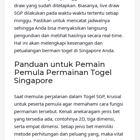
draw yang sudah ditetapkan. Biasanya, live draw
SGP dilakukan pada waktu-waktu tertentu setiap
minggu. Pastikan untuk mencatat jadwalnya
sehingga Anda bisa menyaksikan langsung
pengundian dan melihat hasilnya secara real-time.
Hal ini akan melengkapi kesenangan dan
petualangan bermain togel di Singapore Anda.
Panduan untuk Pemain
Pemula Permainan Togel
Singapore
Saat memulai perjalanan dalam Togel SGP, krusial
untuk peserta pemula agar memahami cara fungsi
permainan tersebut. Kenali anekaragam jenis bet
yang tersedia ada, contohnya 2D, tiga dimensi,
serta empat dimensi. Setiap jenis bet memiliki
metode perhitungan dan peluang yang, maka vital