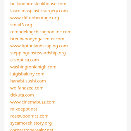
bullandbirdsteakhouse.com
lascolinasplasticsurgery.com
www.cliftonheritage.org
sma43.org
remodelingchicagoonline.com
brentwoodyogacenter.com
www.tiptonlandscaping.com
steppingupstewardship.org
ccvoptica.com
washingtonlehigh.com
luigisbakery.com
hanabi-sushi.com
wolfandzed.com
dekuta.com
www.cinemabuzz.com
mixdepot.net
rosewoodmcs.com
sycamorehistory.org
cornerstonerealty.net