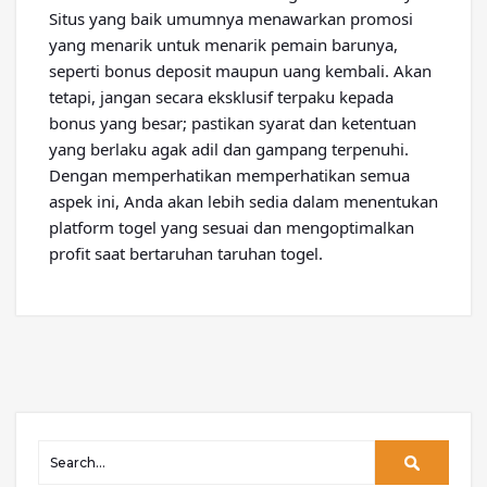
Situs yang baik umumnya menawarkan promosi
yang menarik untuk menarik pemain barunya,
seperti bonus deposit maupun uang kembali. Akan
tetapi, jangan secara eksklusif terpaku kepada
bonus yang besar; pastikan syarat dan ketentuan
yang berlaku agak adil dan gampang terpenuhi.
Dengan memperhatikan memperhatikan semua
aspek ini, Anda akan lebih sedia dalam menentukan
platform togel yang sesuai dan mengoptimalkan
profit saat bertaruhan taruhan togel.