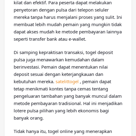
kilat dan efektif. Para peserta dapat melakukan
penyetoran dengan pulsa dari telepon seluler
mereka tanpa harus menjalani proses yang sulit. Ini
membuat lebih mudah pemain yang mungkin tidak
dapat akses mudah ke metode pembayaran lainnya
seperti transfer bank atau e-wallet.
Di samping kepraktisan transaksi, togel deposit
pulsa juga menawarkan kemudahan dalam
berinvestasi. Pemain dapat menentukan nilai
deposit sesuai dengan keterjangkauan dan
kebutuhan mereka.
satelittogel
, pemain dapat
tetap menikmati kontes tanpa cemas tentang
pengeluaran tambahan yang banyak muncul dalam
metode pembayaran tradisional. Hal ini menjadikan
lotere pulsa pilihan yang lebih ekonomis bagi
banyak orang.
Tidak hanya itu, togel online yang menerapkan