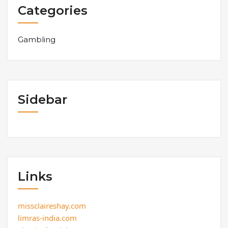
Categories
Gambling
Sidebar
Links
missclaireshay.com
limras-india.com