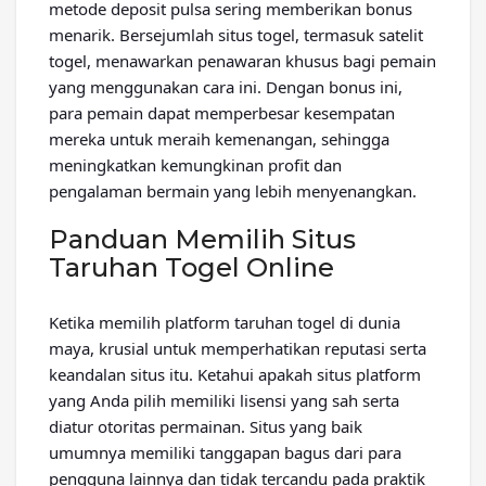
metode deposit pulsa sering memberikan bonus
menarik. Bersejumlah situs togel, termasuk satelit
togel, menawarkan penawaran khusus bagi pemain
yang menggunakan cara ini. Dengan bonus ini,
para pemain dapat memperbesar kesempatan
mereka untuk meraih kemenangan, sehingga
meningkatkan kemungkinan profit dan
pengalaman bermain yang lebih menyenangkan.
Panduan Memilih Situs
Taruhan Togel Online
Ketika memilih platform taruhan togel di dunia
maya, krusial untuk memperhatikan reputasi serta
keandalan situs itu. Ketahui apakah situs platform
yang Anda pilih memiliki lisensi yang sah serta
diatur otoritas permainan. Situs yang baik
umumnya memiliki tanggapan bagus dari para
pengguna lainnya dan tidak tercandu pada praktik