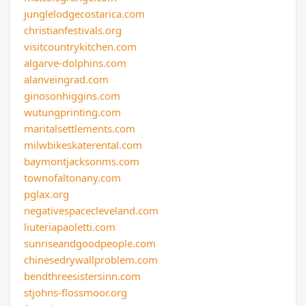
junglelodgecostarica.com
christianfestivals.org
visitcountrykitchen.com
algarve-dolphins.com
alanveingrad.com
ginosonhiggins.com
wutungprinting.com
maritalsettlements.com
milwbikeskaterental.com
baymontjacksonms.com
townofaltonany.com
pglax.org
negativespacecleveland.com
liuteriapaoletti.com
sunriseandgoodpeople.com
chinesedrywallproblem.com
bendthreesistersinn.com
stjohns-flossmoor.org