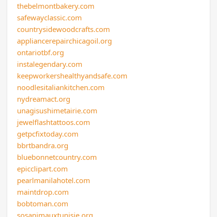
thebelmontbakery.com
safewayclassic.com
countrysidewoodcrafts.com
appliancerepairchicagoil.org
ontariotbf.org
instalegendary.com
keepworkershealthyandsafe.com
noodlesitaliankitchen.com
nydreamact.org
unagisushimetairie.com
jewelflashtattoos.com
getpcfixtoday.com
bbrtbandra.org
bluebonnetcountry.com
epicclipart.com
pearlmanilahotel.com
maintdrop.com
bobtoman.com
sosanimauxtunisie.org