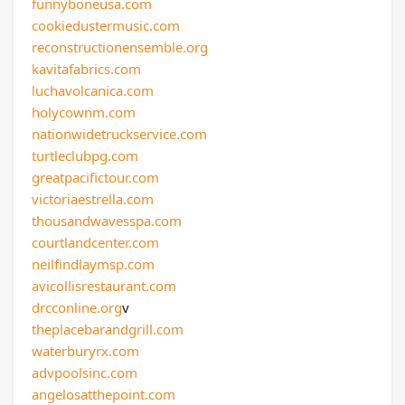
funnyboneusa.com
cookiedustermusic.com
reconstructionensemble.org
kavitafabrics.com
luchavolcanica.com
holycownm.com
nationwidetruckservice.com
turtleclubpg.com
greatpacifictour.com
victoriaestrella.com
thousandwavesspa.com
courtlandcenter.com
neilfindlaymsp.com
avicollisrestaurant.com
drcconline.org
v
theplacebarandgrill.com
waterburyrx.com
advpoolsinc.com
angelosatthepoint.com