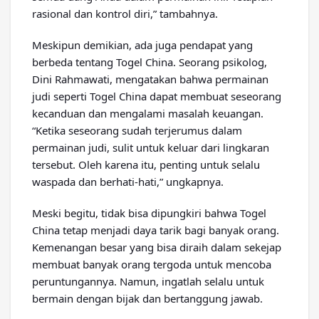
rasional dan kontrol diri,” tambahnya.
Meskipun demikian, ada juga pendapat yang
berbeda tentang Togel China. Seorang psikolog,
Dini Rahmawati, mengatakan bahwa permainan
judi seperti Togel China dapat membuat seseorang
kecanduan dan mengalami masalah keuangan.
“Ketika seseorang sudah terjerumus dalam
permainan judi, sulit untuk keluar dari lingkaran
tersebut. Oleh karena itu, penting untuk selalu
waspada dan berhati-hati,” ungkapnya.
Meski begitu, tidak bisa dipungkiri bahwa Togel
China tetap menjadi daya tarik bagi banyak orang.
Kemenangan besar yang bisa diraih dalam sekejap
membuat banyak orang tergoda untuk mencoba
peruntungannya. Namun, ingatlah selalu untuk
bermain dengan bijak dan bertanggung jawab.