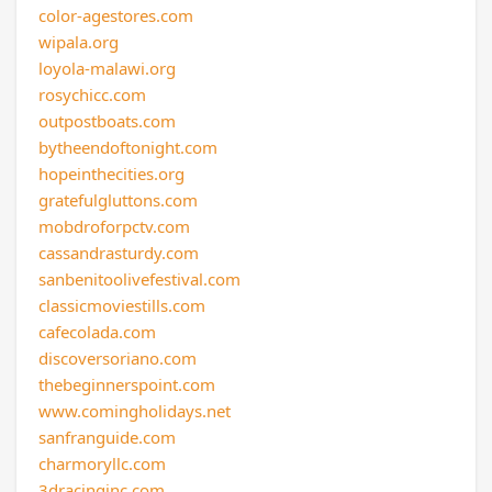
color-agestores.com
wipala.org
loyola-malawi.org
rosychicc.com
outpostboats.com
bytheendoftonight.com
hopeinthecities.org
gratefulgluttons.com
mobdroforpctv.com
cassandrasturdy.com
sanbenitoolivefestival.com
classicmoviestills.com
cafecolada.com
discoversoriano.com
thebeginnerspoint.com
www.comingholidays.net
sanfranguide.com
charmoryllc.com
3dracinginc.com