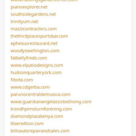
pianoexplorer.net
southsidegardens.net
trinityum.net
mazzicontractors.com
thethirdplacesportsbar.com
ephesusrestaurant.net
woodyswellington.com
fatbellyfreds.com
www.elpatiodesigns.com
hudsonquarteryork.com
fibota.com
www.cdgerba.com
parunocentraldemusica.com
www.guardianangelassistedliving.com
trondhjemsturnforening.com
diamondplazakenya.com
tbwredlion.com
billsautorepairandsales.com