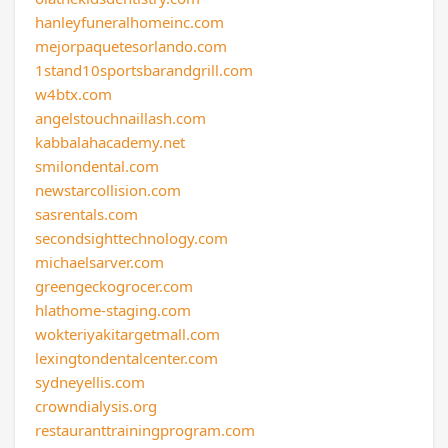
hanleyfuneralhomeinc.com
mejorpaquetesorlando.com
1stand10sportsbarandgrill.com
w4btx.com
angelstouchnaillash.com
kabbalahacademy.net
smilondental.com
newstarcollision.com
sasrentals.com
secondsighttechnology.com
michaelsarver.com
greengeckogrocer.com
hlathome-staging.com
wokteriyakitargetmall.com
lexingtondentalcenter.com
sydneyellis.com
crowndialysis.org
restauranttrainingprogram.com