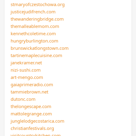
stmaryofczestochowa.org
justicejudifrench.com
thewanderingbridge.com
themalleablemom.com
kennethcoletime.com
hungryburlington.com
brunswickatlongstown.com
tartinemaplecuisine.com
janekramer.net
nizi-sushi.com
art-mengo.com
gaiaprimeradio.com
tammiebrown.net
dutonc.com
thelongescape.com
mattolegrange.com
junglelodgecostarica.com
christianfestivals.org
visitcountrykitchen.com