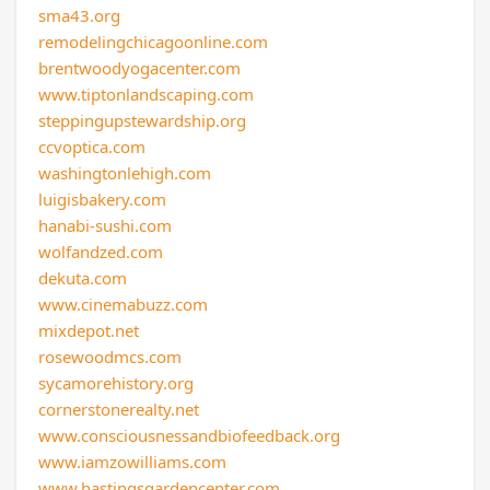
sma43.org
remodelingchicagoonline.com
brentwoodyogacenter.com
www.tiptonlandscaping.com
steppingupstewardship.org
ccvoptica.com
washingtonlehigh.com
luigisbakery.com
hanabi-sushi.com
wolfandzed.com
dekuta.com
www.cinemabuzz.com
mixdepot.net
rosewoodmcs.com
sycamorehistory.org
cornerstonerealty.net
www.consciousnessandbiofeedback.org
www.iamzowilliams.com
www.hastingsgardencenter.com