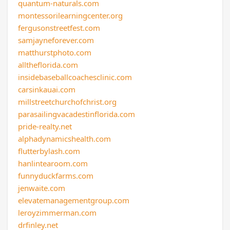
quantum-naturals.com
montessorilearningcenter.org
fergusonstreetfest.com
samjayneforever.com
matthurstphoto.com
alltheflorida.com
insidebaseballcoachesclinic.com
carsinkauai.com
millstreetchurchofchrist.org
parasailingvacadestinflorida.com
pride-realty.net
alphadynamicshealth.com
flutterbylash.com
hanlintearoom.com
funnyduckfarms.com
jenwaite.com
elevatemanagementgroup.com
leroyzimmerman.com
drfinley.net