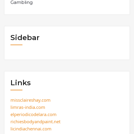
Gambling
Sidebar
Links
missclaireshay.com
limras-india.com
elperiodicodelara.com
richiesbodyandpaint.net
licindiachennai.com