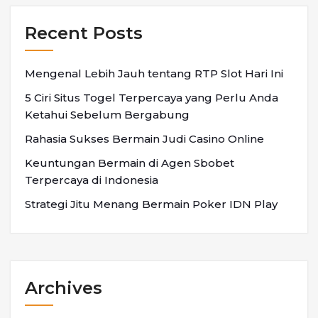
Recent Posts
Mengenal Lebih Jauh tentang RTP Slot Hari Ini
5 Ciri Situs Togel Terpercaya yang Perlu Anda
Ketahui Sebelum Bergabung
Rahasia Sukses Bermain Judi Casino Online
Keuntungan Bermain di Agen Sbobet
Terpercaya di Indonesia
Strategi Jitu Menang Bermain Poker IDN Play
Archives