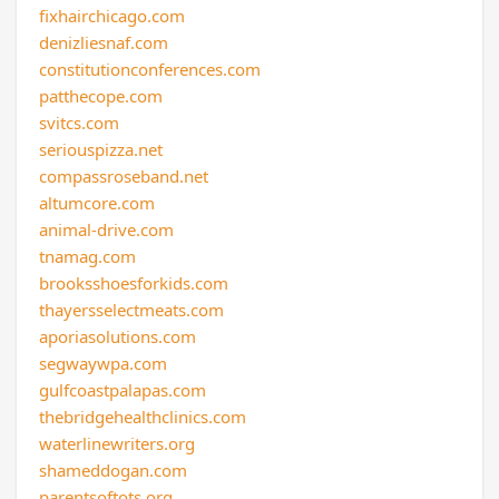
fixhairchicago.com
denizliesnaf.com
constitutionconferences.com
patthecope.com
svitcs.com
seriouspizza.net
compassroseband.net
altumcore.com
animal-drive.com
tnamag.com
brooksshoesforkids.com
thayersselectmeats.com
aporiasolutions.com
segwaywpa.com
gulfcoastpalapas.com
thebridgehealthclinics.com
waterlinewriters.org
shameddogan.com
parentsoftots.org