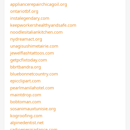
appliancerepairchicagoil.org
ontariotbf.org
instalegendary.com
keepworkershealthyandsafe.com
noodlesitaliankitchen.com
nydreamact.org
unagisushimetairie.com
jewelflashtattoos.com
getpcfixtoday.com
bbrtbandra.org
bluebonnetcountry.com
epicclipart.com
pearlmanilahotel.com
maintdrop.com
bobtoman.com
sosanimauxtunisie.org
kogroofing.com
alpinedentist.net
radioenergiadance.com