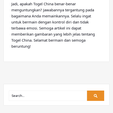
Jadi, apakah Togel China benar-benar
menguntungkan? Jawabannya tergantung pada
bagaimana Anda memainkannya. Selalu ingat
untuk bermain dengan kontrol diri dan tidak
terbawa emosi. Semoga artikel ini dapat
memberikan gambaran yang lebih jelas tentang
Togel China. Selamat bermain dan semoga
beruntung!