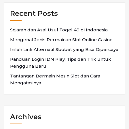
Recent Posts
Sejarah dan Asal Usul Togel 49 di Indonesia
Mengenal Jenis Permainan Slot Online Casino
Inilah Link Alternatif Sbobet yang Bisa Dipercaya
Panduan Login IDN Play: Tips dan Trik untuk
Pengguna Baru
Tantangan Bermain Mesin Slot dan Cara
Mengatasinya
Archives