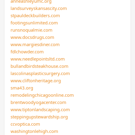
anneashleyumc.org
landsurveyskansascity.com
stpauldeckbuilders.com
footingsunlimited.com
runsnoqualmie.com
www.docsdrugs.com
www.margiesdiner.com
fdlchowder.com
www.needlepointsltd.com
bullandbirdsteakhouse.com
lascolinasplasticsurgery.com
www.cliftonheritage.org
sma43.org
remodelingchicagoonline.com
brentwoodyogacenter.com
www.tiptonlandscaping.com
steppingupstewardship.org
ccvoptica.com
washingtonlehigh.com