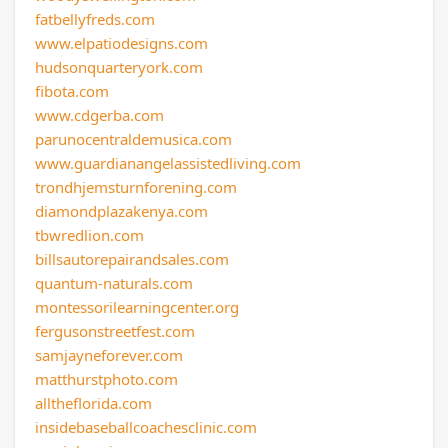
fatbellyfreds.com
www.elpatiodesigns.com
hudsonquarteryork.com
fibota.com
www.cdgerba.com
parunocentraldemusica.com
www.guardianangelassistedliving.com
trondhjemsturnforening.com
diamondplazakenya.com
tbwredlion.com
billsautorepairandsales.com
quantum-naturals.com
montessorilearningcenter.org
fergusonstreetfest.com
samjayneforever.com
matthurstphoto.com
alltheflorida.com
insidebaseballcoachesclinic.com