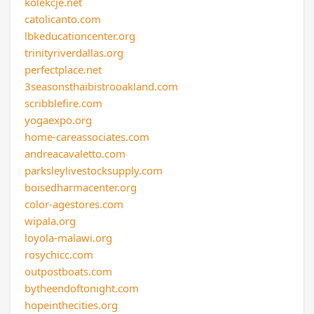
kolekcje.net
catolicanto.com
lbkeducationcenter.org
trinityriverdallas.org
perfectplace.net
3seasonsthaibistrooakland.com
scribblefire.com
yogaexpo.org
home-careassociates.com
andreacavaletto.com
parksleylivestocksupply.com
boisedharmacenter.org
color-agestores.com
wipala.org
loyola-malawi.org
rosychicc.com
outpostboats.com
bytheendoftonight.com
hopeinthecities.org