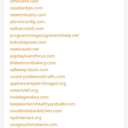
omnivere.com
rasadantips.com
newtimbuktu.com
altronicsmfg.com
eatbaconhill.com
programmingassignmentshelp.net
kidssleepover.com
newtravels.net
paydayloansforus.com
thebelmontbakery.com
safewayclassic.com
countrysidewoodcrafts.com
appliancerepairchicagoil.org
ontariotbf.org
instalegendary.com
keepworkershealthyandsafe.com
noodlesitaliankitchen.com
nydreamact.org
unagisushimetairie.com