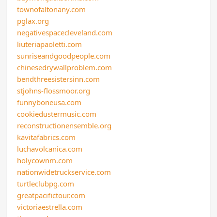
townofaltonany.com
pglax.org
negativespacecleveland.com
liuteriapaoletti.com
sunriseandgoodpeople.com
chinesedrywallproblem.com
bendthreesistersinn.com
stjohns-flossmoor.org
funnyboneusa.com
cookiedustermusic.com
reconstructionensemble.org
kavitafabrics.com
luchavolcanica.com
holycownm.com
nationwidetruckservice.com
turtleclubpg.com
greatpacifictour.com
victoriaestrella.com