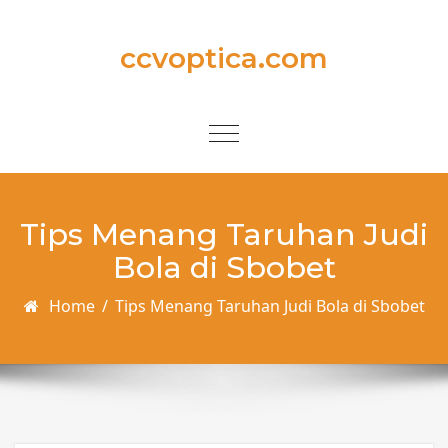
Skip to content
ccvoptica.com
Toggle
navigation
Tips Menang Taruhan Judi
Bola di Sbobet
Home
/
Tips Menang Taruhan Judi Bola di Sbobet