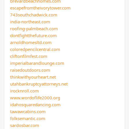
brevardbeachhomes.com
escapefromtheivorytower.com
743southchadwick.com
india-northeast.com
roofing-palmbeach.com
dontfightthefuture.com
arnoldhomesltd.com
coloredpencilcentral.com
cliftonfilmfest.com
imperialbarandlounge.com
raisedoutdoors.com
thinkwithyourheart.net
utahbankruptcyattorneys.net
irocknroll.com
www.wordoflife2000.org
idahosquaredancing.com
tawawcabins.com
folksemantic.com
sardosbar.com