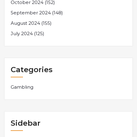
October 2024
(152)
September 2024
(148)
August 2024
(155)
July 2024
(125)
Categories
Gambling
Sidebar