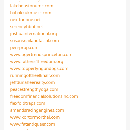
lakehoustonumc.com
habakkukmusic.com
nexttonone.net
serenityhbot.net
joshuainternational.org
susansnailandfacial.com
pen-prop.com
www.tigertrendsprinceton.com
www.fathers4freedom.org
www.topperlyngundogs.com
runningoftheelkhalf.com
jeffdunaheerealty.com
peacestrengthyoga.com
freedomfinancialsolutionsinc.com
flexfoldtraps.com
amendsracingengines.com
www.kortormorthai.com
www.fatandqueer.com