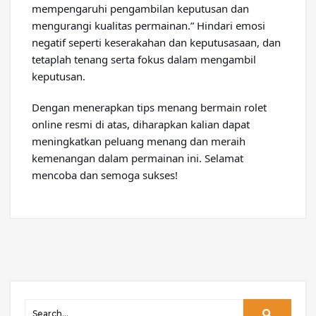
mempengaruhi pengambilan keputusan dan
mengurangi kualitas permainan.” Hindari emosi
negatif seperti keserakahan dan keputusasaan, dan
tetaplah tenang serta fokus dalam mengambil
keputusan.
Dengan menerapkan tips menang bermain rolet
online resmi di atas, diharapkan kalian dapat
meningkatkan peluang menang dan meraih
kemenangan dalam permainan ini. Selamat
mencoba dan semoga sukses!