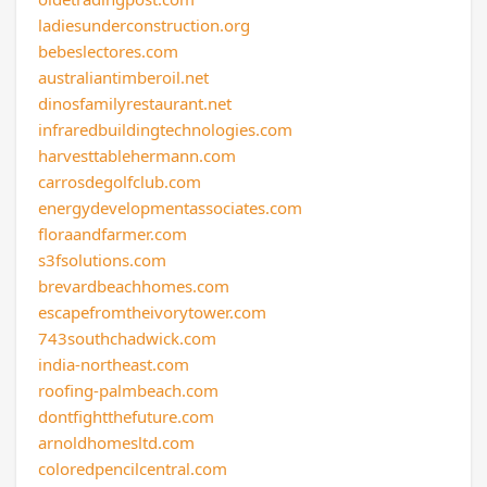
ladiesunderconstruction.org
bebeslectores.com
australiantimberoil.net
dinosfamilyrestaurant.net
infraredbuildingtechnologies.com
harvesttablehermann.com
carrosdegolfclub.com
energydevelopmentassociates.com
floraandfarmer.com
s3fsolutions.com
brevardbeachhomes.com
escapefromtheivorytower.com
743southchadwick.com
india-northeast.com
roofing-palmbeach.com
dontfightthefuture.com
arnoldhomesltd.com
coloredpencilcentral.com