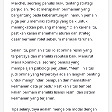
Marchel, seorang penulis buku tentang strategi
perjudian, “Rolet merupakan permainan yang
bergantung pada keberuntungan, namun pemain
juga perlu memiliki strategi yang baik untuk
meningkatkan peluang menang.” Oleh karena itu,
pastikan kalian memahami aturan dan strategi
dasar bermain rolet sebelum memulai taruhan.
Selain itu, pilihlah situs rolet online resmi yang
terpercaya dan memiliki reputasi baik. Menurut
Maria Konnikova, seorang penulis yang
mempelajari psikologi perjudian, “Memilih situs
judi online yang terpercaya adalah langkah penting
untuk menghindari penipuan dan memastikan
keamanan data pribadi.” Pastikan situs tempat
kalian bermain memiliki lisensi resmi dan sistem
keamanan yang terjamin.
Tips selanjutnya adalah mengelola modal dengan