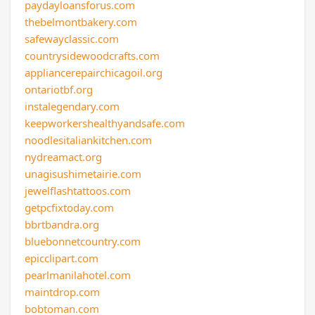
paydayloansforus.com
thebelmontbakery.com
safewayclassic.com
countrysidewoodcrafts.com
appliancerepairchicagoil.org
ontariotbf.org
instalegendary.com
keepworkershealthyandsafe.com
noodlesitaliankitchen.com
nydreamact.org
unagisushimetairie.com
jewelflashtattoos.com
getpcfixtoday.com
bbrtbandra.org
bluebonnetcountry.com
epicclipart.com
pearlmanilahotel.com
maintdrop.com
bobtoman.com