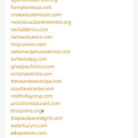
funnyboneusa.com
cookiedustermusic.com
reconstructionensemble.org
kavitafabrics.com
luchavolcanica.com
holycownm.com
nationwidetruckservice.com
turtleclubpg.com
greatpacifictour.com
victoriaestrella.com
thousandwavesspa.com
courtlandcenter.com
neilfindlaymsp.com
avicollisrestaurant.com
drcconline.org
v
theplacebarandgrill.com
waterburyrx.com
advpoolsinc.com