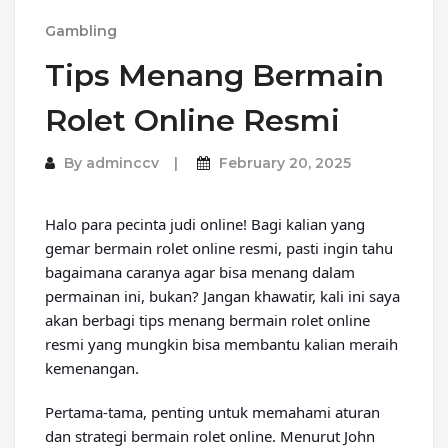
Gambling
Tips Menang Bermain
Rolet Online Resmi
By
adminccv
February 20, 2025
Halo para pecinta judi online! Bagi kalian yang
gemar bermain rolet online resmi, pasti ingin tahu
bagaimana caranya agar bisa menang dalam
permainan ini, bukan? Jangan khawatir, kali ini saya
akan berbagi tips menang bermain rolet online
resmi yang mungkin bisa membantu kalian meraih
kemenangan.
Pertama-tama, penting untuk memahami aturan
dan strategi bermain rolet online. Menurut John