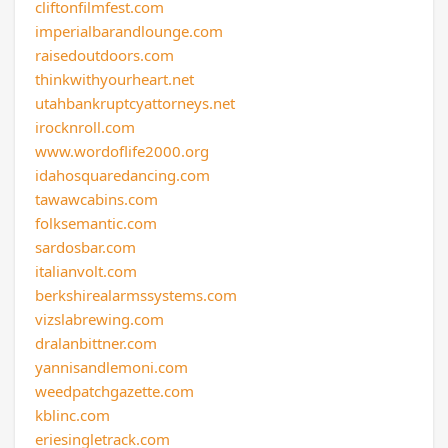
cliftonfilmfest.com
imperialbarandlounge.com
raisedoutdoors.com
thinkwithyourheart.net
utahbankruptcyattorneys.net
irocknroll.com
www.wordoflife2000.org
idahosquaredancing.com
tawawcabins.com
folksemantic.com
sardosbar.com
italianvolt.com
berkshirealarmssystems.com
vizslabrewing.com
dralanbittner.com
yannisandlemoni.com
weedpatchgazette.com
kblinc.com
eriesingletrack.com