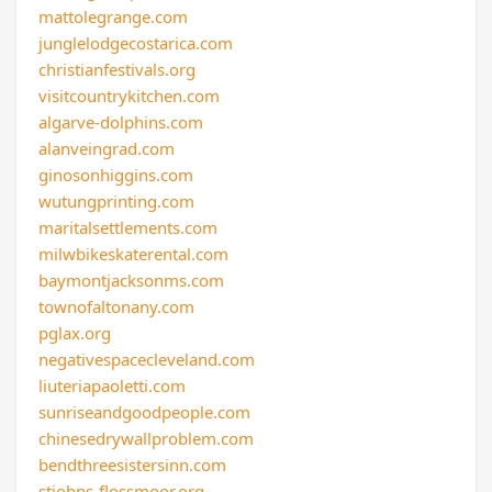
mattolegrange.com
junglelodgecostarica.com
christianfestivals.org
visitcountrykitchen.com
algarve-dolphins.com
alanveingrad.com
ginosonhiggins.com
wutungprinting.com
maritalsettlements.com
milwbikeskaterental.com
baymontjacksonms.com
townofaltonany.com
pglax.org
negativespacecleveland.com
liuteriapaoletti.com
sunriseandgoodpeople.com
chinesedrywallproblem.com
bendthreesistersinn.com
stjohns-flossmoor.org