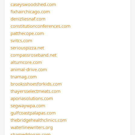
caseyswoodshed.com
fixhairchicago.com
denizliesnaf.com
constitutionconferences.com
patthecope.com
svitcs.com
seriouspizza.net
compassroseband.net
altumcore.com
animal-drive.com
tnamag.com
brooksshoesforkids.com
thayersselectmeats.com
aporiasolutions.com
segwaywpa.com
gulfcoastpalapas.com
thebridgehealthclinics.com
waterlinewriters.org
shameddogan.com