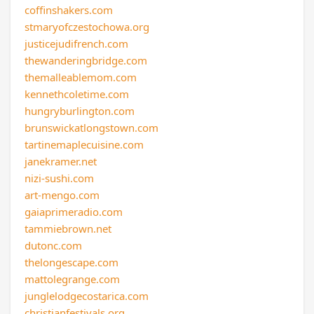
coffinshakers.com
stmaryofczestochowa.org
justicejudifrench.com
thewanderingbridge.com
themalleablemom.com
kennethcoletime.com
hungryburlington.com
brunswickatlongstown.com
tartinemaplecuisine.com
janekramer.net
nizi-sushi.com
art-mengo.com
gaiaprimeradio.com
tammiebrown.net
dutonc.com
thelongescape.com
mattolegrange.com
junglelodgecostarica.com
christianfestivals.org