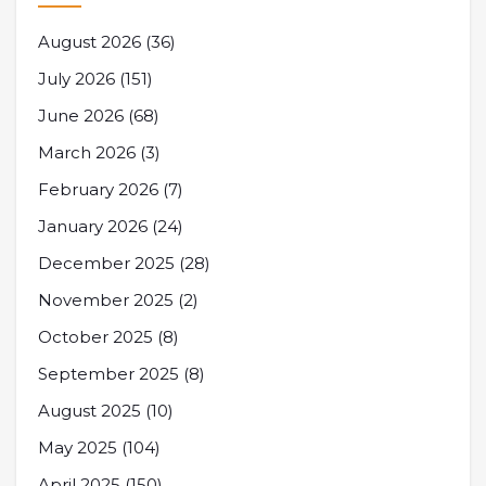
August 2026
(36)
July 2026
(151)
June 2026
(68)
March 2026
(3)
February 2026
(7)
January 2026
(24)
December 2025
(28)
November 2025
(2)
October 2025
(8)
September 2025
(8)
August 2025
(10)
May 2025
(104)
April 2025
(150)