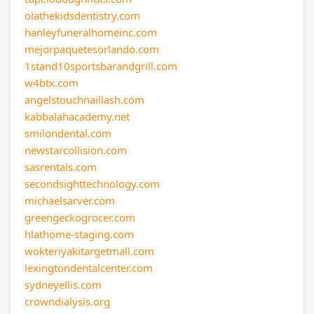
olathekidsdentistry.com
hanleyfuneralhomeinc.com
mejorpaquetesorlando.com
1stand10sportsbarandgrill.com
w4btx.com
angelstouchnaillash.com
kabbalahacademy.net
smilondental.com
newstarcollision.com
sasrentals.com
secondsighttechnology.com
michaelsarver.com
greengeckogrocer.com
hlathome-staging.com
wokteriyakitargetmall.com
lexingtondentalcenter.com
sydneyellis.com
crowndialysis.org