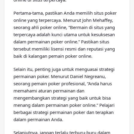
Pertama-tama, pastikan Anda memilih situs poker
online yang terpercaya. Menurut John Mehaffey,
seorang ahli poker online, “Bermain di situs yang
terpercaya adalah kunci utama untuk kesuksesan
dalam permainan poker online.” Pastikan situs
tersebut memiliki lisensi resmi dan reputasi yang
baik di kalangan pemain poker online.
Selain itu, penting juga untuk menguasai strategi
permainan poker. Menurut Daniel Negreanu,
seorang pemain poker profesional, “Anda harus
memahami aturan permainan dan
mengembangkan strategi yang baik untuk bisa
menang dalam permainan poker online.” Pelajari
berbagai strategi permainan poker dan terapkan
dalam permainan Anda.
Selanjutnya, jangan terlalu terburu-buru dalam