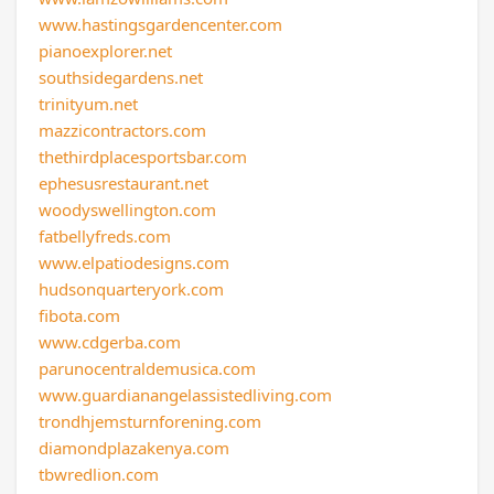
www.hastingsgardencenter.com
pianoexplorer.net
southsidegardens.net
trinityum.net
mazzicontractors.com
thethirdplacesportsbar.com
ephesusrestaurant.net
woodyswellington.com
fatbellyfreds.com
www.elpatiodesigns.com
hudsonquarteryork.com
fibota.com
www.cdgerba.com
parunocentraldemusica.com
www.guardianangelassistedliving.com
trondhjemsturnforening.com
diamondplazakenya.com
tbwredlion.com