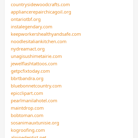
countrysidewoodcrafts.com
appliancerepairchicagoil.org
ontariotbf.org
instalegendary.com
keepworkershealthyandsafe.com
noodlesitaliankitchen.com
nydreamact.org
unagisushimetairie.com
jewelflashtattoos.com
getpcfixtoday.com
bbrtbandra.org
bluebonnetcountry.com
epicclipart.com
pearlmanilahotel.com
maintdrop.com
bobtoman.com
sosanimauxtunisie.org
kogroofing.com
alpinedentist.net