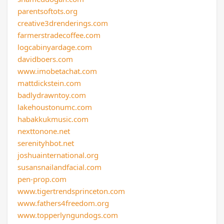
parentsoftots.org
creative3drenderings.com
farmerstradecoffee.com
logcabinyardage.com
davidboers.com
www.imobetachat.com
mattdickstein.com
badlydrawntoy.com
lakehoustonumc.com
habakkukmusic.com
nexttonone.net
serenityhbot.net
joshuainternational.org
susansnailandfacial.com
pen-prop.com
www.tigertrendsprinceton.com
www.fathers4freedom.org
www.topperlyngundogs.com