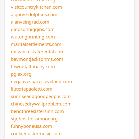
visitcountrykitchen.com
algarve-dolphins.com
alanveingrad.com
ginosonhiggins.com
wutungprinting.com
maritalsettlements.com
milwbikeskaterental.com
baymontjacksonms.com
townofaltonany.com
pglax.org
negativespacecleveland.com
liuteriapaoletti.com
sunriseandgoodpeople.com
chinesedrywallproblem.com
bendthreesistersinn.com
stjohns-flossmoor.org
funnyboneusa.com
cookiedustermusic.com