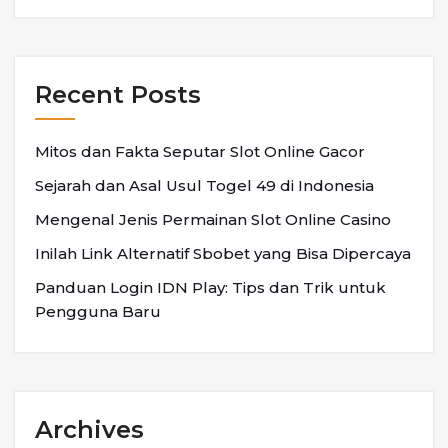
Recent Posts
Mitos dan Fakta Seputar Slot Online Gacor
Sejarah dan Asal Usul Togel 49 di Indonesia
Mengenal Jenis Permainan Slot Online Casino
Inilah Link Alternatif Sbobet yang Bisa Dipercaya
Panduan Login IDN Play: Tips dan Trik untuk
Pengguna Baru
Archives