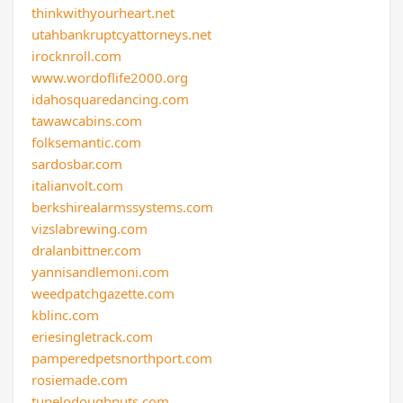
thinkwithyourheart.net
utahbankruptcyattorneys.net
irocknroll.com
www.wordoflife2000.org
idahosquaredancing.com
tawawcabins.com
folksemantic.com
sardosbar.com
italianvolt.com
berkshirealarmssystems.com
vizslabrewing.com
dralanbittner.com
yannisandlemoni.com
weedpatchgazette.com
kblinc.com
eriesingletrack.com
pamperedpetsnorthport.com
rosiemade.com
tupelodoughnuts.com