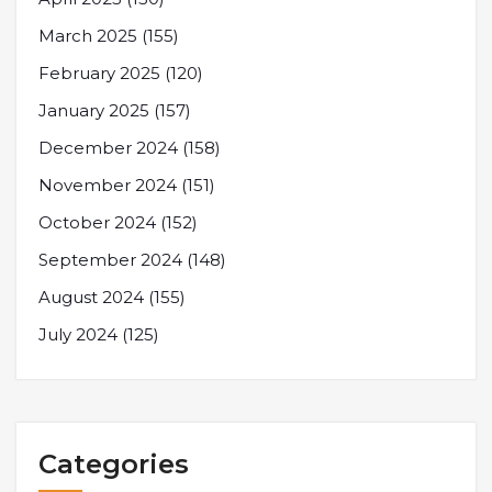
March 2025
(155)
February 2025
(120)
January 2025
(157)
December 2024
(158)
November 2024
(151)
October 2024
(152)
September 2024
(148)
August 2024
(155)
July 2024
(125)
Categories