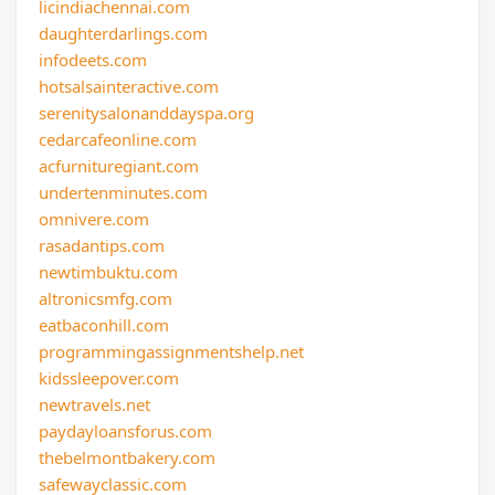
licindiachennai.com
daughterdarlings.com
infodeets.com
hotsalsainteractive.com
serenitysalonanddayspa.org
cedarcafeonline.com
acfurnituregiant.com
undertenminutes.com
omnivere.com
rasadantips.com
newtimbuktu.com
altronicsmfg.com
eatbaconhill.com
programmingassignmentshelp.net
kidssleepover.com
newtravels.net
paydayloansforus.com
thebelmontbakery.com
safewayclassic.com