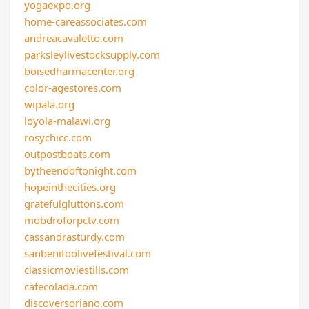
yogaexpo.org
home-careassociates.com
andreacavaletto.com
parksleylivestocksupply.com
boisedharmacenter.org
color-agestores.com
wipala.org
loyola-malawi.org
rosychicc.com
outpostboats.com
bytheendoftonight.com
hopeinthecities.org
gratefulgluttons.com
mobdroforpctv.com
cassandrasturdy.com
sanbenitoolivefestival.com
classicmoviestills.com
cafecolada.com
discoversoriano.com