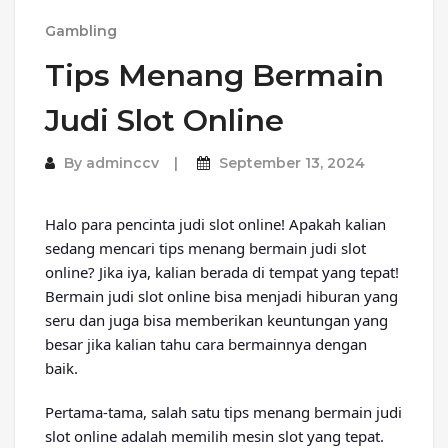
Gambling
Tips Menang Bermain
Judi Slot Online
By
adminccv
September 13, 2024
Halo para pencinta judi slot online! Apakah kalian
sedang mencari tips menang bermain judi slot
online? Jika iya, kalian berada di tempat yang tepat!
Bermain judi slot online bisa menjadi hiburan yang
seru dan juga bisa memberikan keuntungan yang
besar jika kalian tahu cara bermainnya dengan
baik.
Pertama-tama, salah satu tips menang bermain judi
slot online adalah memilih mesin slot yang tepat.