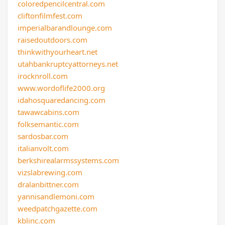
coloredpencilcentral.com
cliftonfilmfest.com
imperialbarandlounge.com
raisedoutdoors.com
thinkwithyourheart.net
utahbankruptcyattorneys.net
irocknroll.com
www.wordoflife2000.org
idahosquaredancing.com
tawawcabins.com
folksemantic.com
sardosbar.com
italianvolt.com
berkshirealarmssystems.com
vizslabrewing.com
dralanbittner.com
yannisandlemoni.com
weedpatchgazette.com
kblinc.com