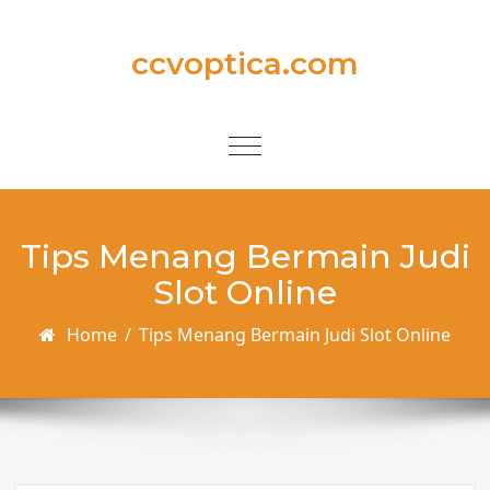
Skip to content
ccvoptica.com
Toggle
navigation
Tips Menang Bermain Judi
Slot Online
Home
/
Tips Menang Bermain Judi Slot Online