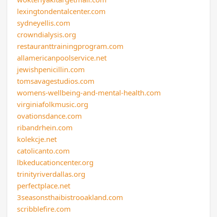
lexingtondentalcenter.com
sydneyellis.com
crowndialysis.org
restauranttrainingprogram.com
allamericanpoolservice.net
jewishpenicillin.com
tomsavagestudios.com
womens-wellbeing-and-mental-health.com
virginiafolkmusic.org
ovationsdance.com
ribandrhein.com
kolekcje.net
catolicanto.com
lbkeducationcenter.org
trinityriverdallas.org
perfectplace.net
3seasonsthaibistrooakland.com
scribblefire.com