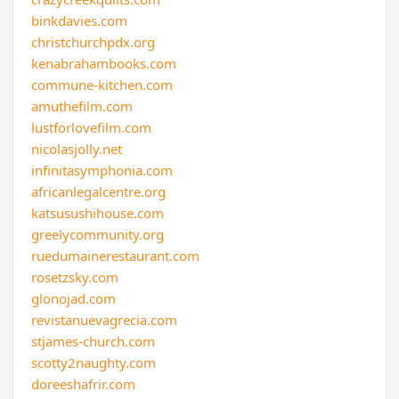
binkdavies.com
christchurchpdx.org
kenabrahambooks.com
commune-kitchen.com
amuthefilm.com
lustforlovefilm.com
nicolasjolly.net
infinitasymphonia.com
africanlegalcentre.org
katsusushihouse.com
greelycommunity.org
ruedumainerestaurant.com
rosetzsky.com
glonojad.com
revistanuevagrecia.com
stjames-church.com
scotty2naughty.com
doreeshafrir.com