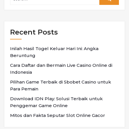
Recent Posts
Inilah Hasil Togel Keluar Hari Ini: Angka
Beruntung
Cara Daftar dan Bermain Live Casino Online di
Indonesia
Pilihan Game Terbaik di Sbobet Casino untuk
Para Pemain
Download IDN Play: Solusi Terbaik untuk
Penggemar Game Online
Mitos dan Fakta Seputar Slot Online Gacor