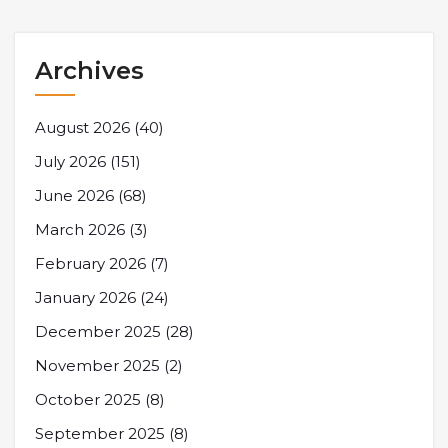
Archives
August 2026
(40)
July 2026
(151)
June 2026
(68)
March 2026
(3)
February 2026
(7)
January 2026
(24)
December 2025
(28)
November 2025
(2)
October 2025
(8)
September 2025
(8)