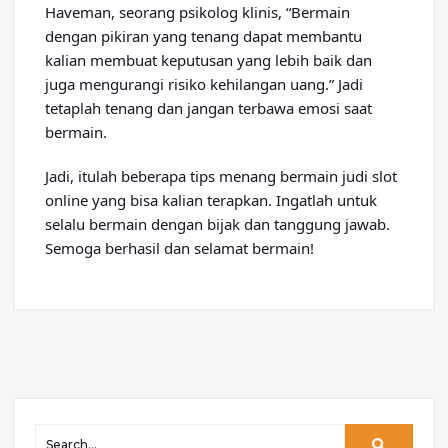
Haveman, seorang psikolog klinis, “Bermain
dengan pikiran yang tenang dapat membantu
kalian membuat keputusan yang lebih baik dan
juga mengurangi risiko kehilangan uang.” Jadi
tetaplah tenang dan jangan terbawa emosi saat
bermain.
Jadi, itulah beberapa tips menang bermain judi slot
online yang bisa kalian terapkan. Ingatlah untuk
selalu bermain dengan bijak dan tanggung jawab.
Semoga berhasil dan selamat bermain!