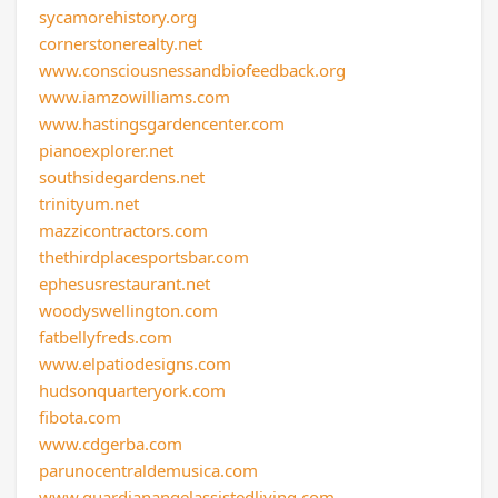
sycamorehistory.org
cornerstonerealty.net
www.consciousnessandbiofeedback.org
www.iamzowilliams.com
www.hastingsgardencenter.com
pianoexplorer.net
southsidegardens.net
trinityum.net
mazzicontractors.com
thethirdplacesportsbar.com
ephesusrestaurant.net
woodyswellington.com
fatbellyfreds.com
www.elpatiodesigns.com
hudsonquarteryork.com
fibota.com
www.cdgerba.com
parunocentraldemusica.com
www.guardianangelassistedliving.com