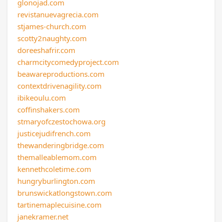
glonojad.com
revistanuevagrecia.com
stjames-church.com
scotty2naughty.com
doreeshafrir.com
charmcitycomedyproject.com
beawareproductions.com
contextdrivenagility.com
ibikeoulu.com
coffinshakers.com
stmaryofczestochowa.org
justicejudifrench.com
thewanderingbridge.com
themalleablemom.com
kennethcoletime.com
hungryburlington.com
brunswickatlongstown.com
tartinemaplecuisine.com
janekramer.net