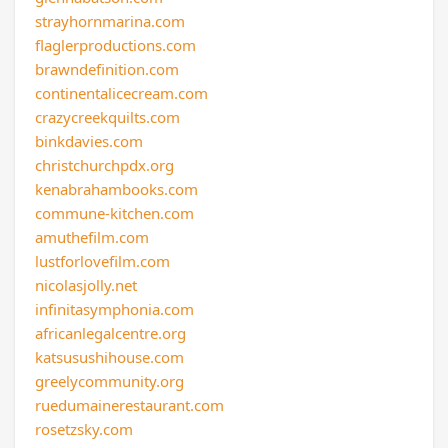
strayhornmarina.com
flaglerproductions.com
brawndefinition.com
continentalicecream.com
crazycreekquilts.com
binkdavies.com
christchurchpdx.org
kenabrahambooks.com
commune-kitchen.com
amuthefilm.com
lustforlovefilm.com
nicolasjolly.net
infinitasymphonia.com
africanlegalcentre.org
katsusushihouse.com
greelycommunity.org
ruedumainerestaurant.com
rosetzsky.com