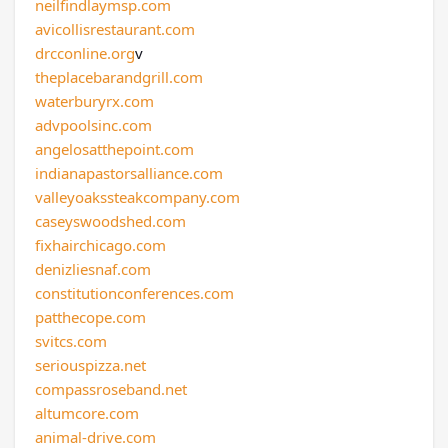
neilfindlaymsp.com
avicollisrestaurant.com
drcconline.org
v
theplacebarandgrill.com
waterburyrx.com
advpoolsinc.com
angelosatthepoint.com
indianapastorsalliance.com
valleyoakssteakcompany.com
caseyswoodshed.com
fixhairchicago.com
denizliesnaf.com
constitutionconferences.com
patthecope.com
svitcs.com
seriouspizza.net
compassroseband.net
altumcore.com
animal-drive.com