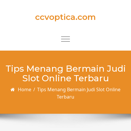
Skip to content
ccvoptica.com
Toggle
navigation
Tips Menang Bermain Judi
Slot Online Terbaru
Home
/
Tips Menang Bermain Judi Slot Online
Terbaru