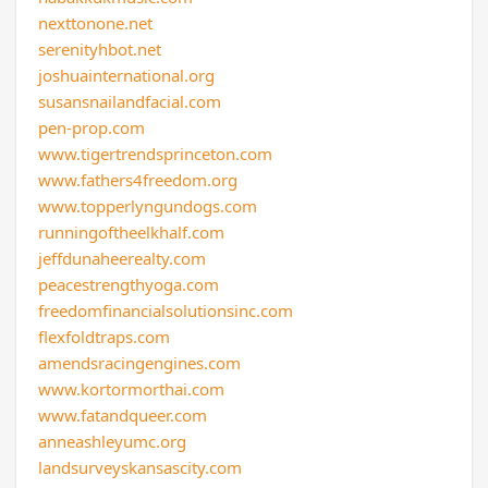
nexttonone.net
serenityhbot.net
joshuainternational.org
susansnailandfacial.com
pen-prop.com
www.tigertrendsprinceton.com
www.fathers4freedom.org
www.topperlyngundogs.com
runningoftheelkhalf.com
jeffdunaheerealty.com
peacestrengthyoga.com
freedomfinancialsolutionsinc.com
flexfoldtraps.com
amendsracingengines.com
www.kortormorthai.com
www.fatandqueer.com
anneashleyumc.org
landsurveyskansascity.com