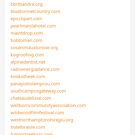
bbrtbandra.org
bluebonnetcountry.com
epicclipart.com
pearlmanilahotel.com
maintdrop.com
bobtoman.com
sosanimauxtunisie.org
kogroofing.com
alpinedentist.net
radioenergiadance.com
kookotheek.com
panayiotislamprou.com
southcampusgateway.com
chateaudelisse.com
wellborncommunityassociation.com
wildwoodfilmfestival.com
westnorthamptonshirejpu.org
hotelbrasile.com
fultonstreetjazz.com