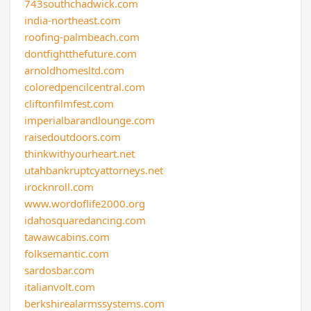
743southchadwick.com
india-northeast.com
roofing-palmbeach.com
dontfightthefuture.com
arnoldhomesltd.com
coloredpencilcentral.com
cliftonfilmfest.com
imperialbarandlounge.com
raisedoutdoors.com
thinkwithyourheart.net
utahbankruptcyattorneys.net
irocknroll.com
www.wordoflife2000.org
idahosquaredancing.com
tawawcabins.com
folksemantic.com
sardosbar.com
italianvolt.com
berkshirealarmssystems.com