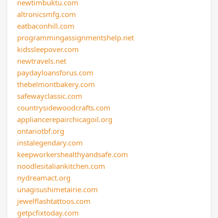
newtimbuktu.com
altronicsmfg.com
eatbaconhill.com
programmingassignmentshelp.net
kidssleepover.com
newtravels.net
paydayloansforus.com
thebelmontbakery.com
safewayclassic.com
countrysidewoodcrafts.com
appliancerepairchicagoil.org
ontariotbf.org
instalegendary.com
keepworkershealthyandsafe.com
noodlesitaliankitchen.com
nydreamact.org
unagisushimetairie.com
jewelflashtattoos.com
getpcfixtoday.com