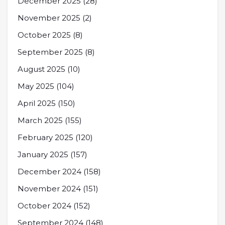
December 2025
(28)
November 2025
(2)
October 2025
(8)
September 2025
(8)
August 2025
(10)
May 2025
(104)
April 2025
(150)
March 2025
(155)
February 2025
(120)
January 2025
(157)
December 2024
(158)
November 2024
(151)
October 2024
(152)
September 2024
(148)