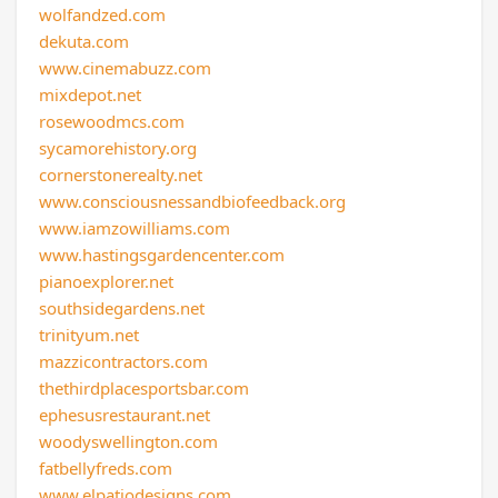
wolfandzed.com
dekuta.com
www.cinemabuzz.com
mixdepot.net
rosewoodmcs.com
sycamorehistory.org
cornerstonerealty.net
www.consciousnessandbiofeedback.org
www.iamzowilliams.com
www.hastingsgardencenter.com
pianoexplorer.net
southsidegardens.net
trinityum.net
mazzicontractors.com
thethirdplacesportsbar.com
ephesusrestaurant.net
woodyswellington.com
fatbellyfreds.com
www.elpatiodesigns.com