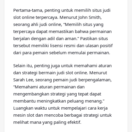
Pertama-tama, penting untuk memilih situs judi
slot online terpercaya. Menurut John Smith,
seorang ahli judi online, “Memilih situs yang
terpercaya dapat memastikan bahwa permainan
berjalan dengan adil dan aman.” Pastikan situs
tersebut memiliki lisensi resmi dan ulasan positif
dari para pemain sebelum memulai permainan.
Selain itu, penting juga untuk memahami aturan
dan strategi bermain judi slot online. Menurut
Sarah Lee, seorang pemain judi berpengalaman,
“Memahami aturan permainan dan
mengembangkan strategi yang tepat dapat
membantu meningkatkan peluang menang.”
Luangkan waktu untuk mempelajari cara kerja
mesin slot dan mencoba berbagai strategi untuk
melihat mana yang paling efektif.