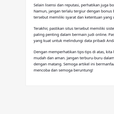
Selain lisensi dan reputasi, perhatikan juga 
Namun, jangan terlalu tergiur dengan bonus 
tersebut memiliki syarat dan ketentuan yang 
Terakhir, pastikan situs tersebut memiliki s
paling penting dalam bermain judi online. Pa
yang kuat untuk melindungi data pribadi And
Dengan memperhatikan tips-tips di atas, kita 
mudah dan aman. Jangan terburu-buru dalam 
dengan matang. Semoga artikel ini bermanfaat
mencoba dan semoga beruntung!