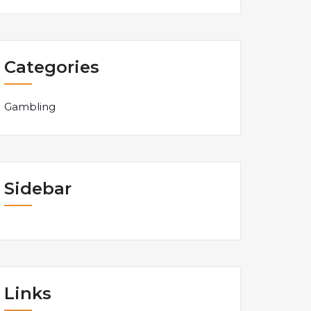
Categories
Gambling
Sidebar
Links