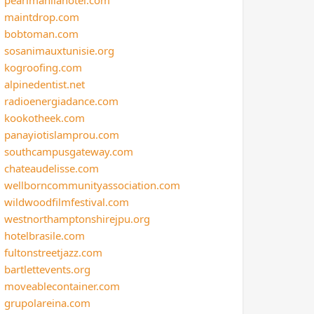
pearlmanilahotel.com
maintdrop.com
bobtoman.com
sosanimauxtunisie.org
kogroofing.com
alpinedentist.net
radioenergiadance.com
kookotheek.com
panayiotislamprou.com
southcampusgateway.com
chateaudelisse.com
wellborncommunityassociation.com
wildwoodfilmfestival.com
westnorthamptonshirejpu.org
hotelbrasile.com
fultonstreetjazz.com
bartlettevents.org
moveablecontainer.com
grupolareina.com