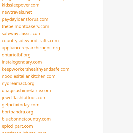
kidssleepover.com
newtravels.net
paydayloansforus.com
thebelmontbakery.com
safewayclassic.com
countrysidewoodcrafts.com
appliancerepairchicagoil.org
ontariotbf.org
instalegendary.com
keepworkershealthyandsafe.com
noodlesitaliankitchen.com
nydreamact.org
unagisushimetairie.com
jewelflashtattoos.com
getpcfixtoday.com
bbrtbandra.org
bluebonnetcountry.com
epicclipart.com