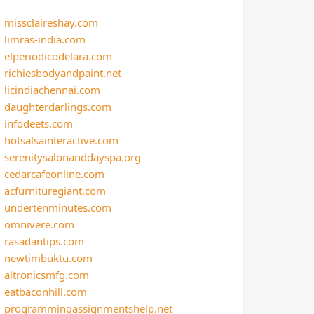
missclaireshay.com
limras-india.com
elperiodicodelara.com
richiesbodyandpaint.net
licindiachennai.com
daughterdarlings.com
infodeets.com
hotsalsainteractive.com
serenitysalonanddayspa.org
cedarcafeonline.com
acfurnituregiant.com
undertenminutes.com
omnivere.com
rasadantips.com
newtimbuktu.com
altronicsmfg.com
eatbaconhill.com
programmingassignmentshelp.net