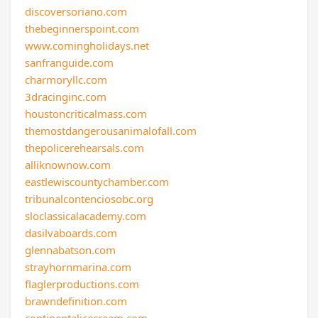
discoversoriano.com
thebeginnerspoint.com
www.comingholidays.net
sanfranguide.com
charmoryllc.com
3dracinginc.com
houstoncriticalmass.com
themostdangerousanimalofall.com
thepolicerehearsals.com
alliknownow.com
eastlewiscountychamber.com
tribunalcontenciosobc.org
sloclassicalacademy.com
dasilvaboards.com
glennabatson.com
strayhornmarina.com
flaglerproductions.com
brawndefinition.com