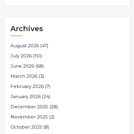
Archives
August 2026
(47)
July 2026
(151)
June 2026
(68)
March 2026
(3)
February 2026
(7)
January 2026
(24)
December 2025
(28)
November 2025
(2)
October 2025
(8)