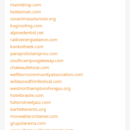
maintdrop.com
bobtoman.com
sosanimauxtunisie.org
kogroofing.com
alpinedentist.net
radioenergiadance.com
kookotheek.com
panayiotislamprou.com
southcampusgateway.com
chateaudelisse.com
wellborncommunityassociation.com
wildwoodfilmfestival.com
westnorthamptonshirejpu.org
hotelbrasile.com
fultonstreetjazz.com
bartlettevents.org
moveablecontainer.com
grupolareina.com