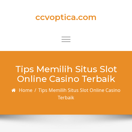
Skip to content
ccvoptica.com
Toggle
navigation
Tips Memilih Situs Slot
Online Casino Terbaik
Home
/
Tips Memilih Situs Slot Online Casino
Terbaik